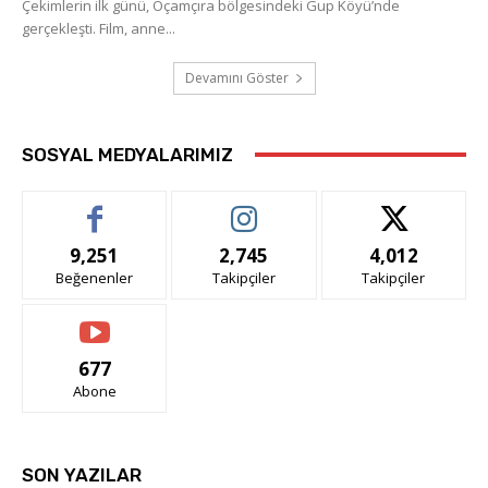
Çekimlerin ilk günü, Oçamçıra bölgesindeki Gup Köyü’nde
gerçekleşti. Film, anne...
Devamını Göster
SOSYAL MEDYALARIMIZ
9,251
2,745
4,012
Beğenenler
Takipçiler
Takipçiler
677
Abone
SON YAZILAR