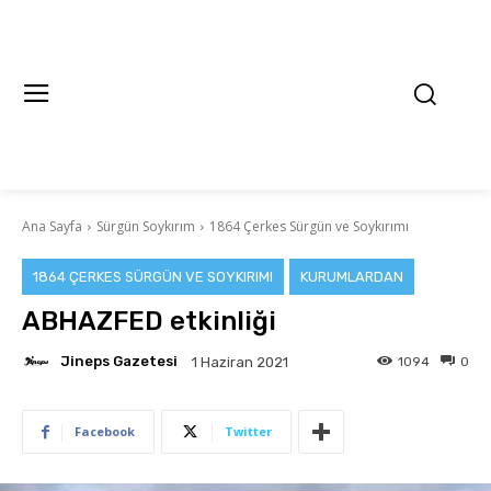
Ana Sayfa
Sürgün Soykırım
1864 Çerkes Sürgün ve Soykırımı
1864 ÇERKES SÜRGÜN VE SOYKIRIMI
KURUMLARDAN
ABHAZFED etkinliği
Jineps Gazetesi
1094
0
1 Haziran 2021
Facebook
Twitter