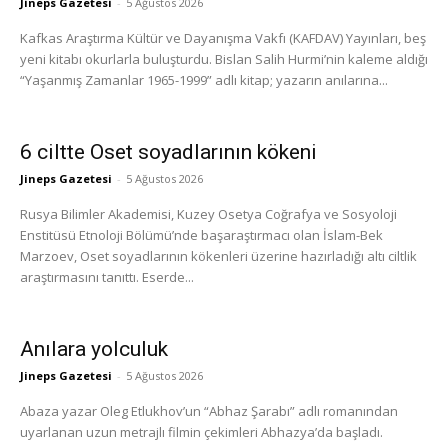
Jineps Gazetesi
-
5 Ağustos 2026
Kafkas Araştırma Kültür ve Dayanışma Vakfı (KAFDAV) Yayınları, beş
yeni kitabı okurlarla buluşturdu. Bislan Salih Hurmi’nin kaleme aldığı
“Yaşanmış Zamanlar 1965-1999” adlı kitap; yazarın anılarına...
6 ciltte Oset soyadlarının kökeni
Jineps Gazetesi
-
5 Ağustos 2026
Rusya Bilimler Akademisi, Kuzey Osetya Coğrafya ve Sosyoloji
Enstitüsü Etnoloji Bölümü’nde başaraştırmacı olan İslam-Bek
Marzoev, Oset soyadlarının kökenleri üzerine hazırladığı altı ciltlik
araştırmasını tanıttı. Eserde...
Anılara yolculuk
Jineps Gazetesi
-
5 Ağustos 2026
Abaza yazar Oleg Etlukhov’un “Abhaz Şarabı” adlı romanından
uyarlanan uzun metrajlı filmin çekimleri Abhazya’da başladı.