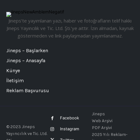
Jineps’te yayımlanan yazı, haber ve fotoğrafların telif hakkı
Jineps Yayıncılık ve Tic. Ltd. Şti.’ye aittir. İzin almadan, kaynak
göstermeden ve link paylaşmadan yayımlanamaz.
Jineps – Başlarken
Jineps – Anasayfa
Künye
İletişim
Reklam Başvurusu
Jineps
Facebook
Web Arşivi
© 2023 Jineps
PDF Arşivi
Instagram
Yayıncılık ve Tic. Ltd.
2025 Yılı Reklam-
Twitter