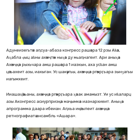
Адунеизегьтәи аԥсуа-абаза конгресс рашәара 12 рзы Аҟәа,
Аҳабла ҿыц аҟны ахәыҷтәы ныҳәа ду мҩаԥнагеит. Ари аныҳәа
Ахәыҷқәа рыхьчара амш рашәара 1 иазкын, аха усҟан амш
цәгьахеит азы, иахыган. Ус шакәугьы, ахәыҷқәа ргәырӷьара зынӡагьы
иагымхеит.
Ииашаҵәҟьаны, ахәыҷқәа ргәырӷьара ҳәаак амамызт. Уи ус иҟаларц
азы Аконгресс асиурпризқәа маҷымкәа иазнархиеит. Аныҳәа
апрограмма даара ибеиан. Аԥхьа иқәгылеит ахәыҷқәа
ретнографиатә ансамбль «Ашара».