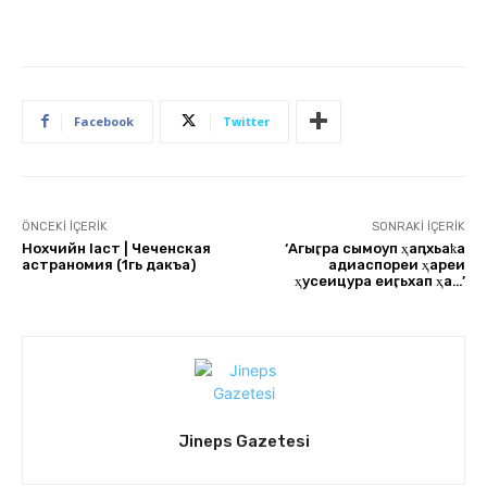
Facebook
Twitter
ÖNCEKI İÇERIK
SONRAKI İÇERIK
Нохчийн lаст | Чеченская
‘Агәыӷра сымоуп ҳаԥхьаҟа
астраномия (1гь дакъа)
адиаспореи ҳареи
ҳусеицура еиӷьхап ҳәа…’
Jineps Gazetesi