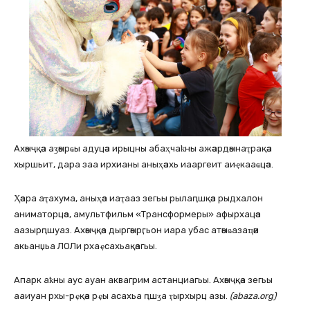
Ахәыҷқәа аӡәырҩы адуцәа ирыцны абаҳчаҟны ажәардәынаҭрақәа
хыршьит, дара заа ирхианы аныҳәахь иааргеит аиҿкааҩцәа.
Ҳәара аҭахума, аныҳәа иаҭааз зегьы рылаԥшқәа рыдхалон
аниматорцәа, амультфильм «Трансформеры» афырхацәа
аазырԥшуаз. Ахәыҷқәа дыргәырӷьон иара убас атәыҩазаҵәи
акьанџьа ЛОЛи рхаҿсахьақәагьы.
Апарк аҟны аус ауан аквагрим астанциагьы. Ахәыҷқәа зегьы
ааиуан рхы-рҿқәа рҿы асахьа ԥшӡа ҭырхырц азы.
(abaza.org)