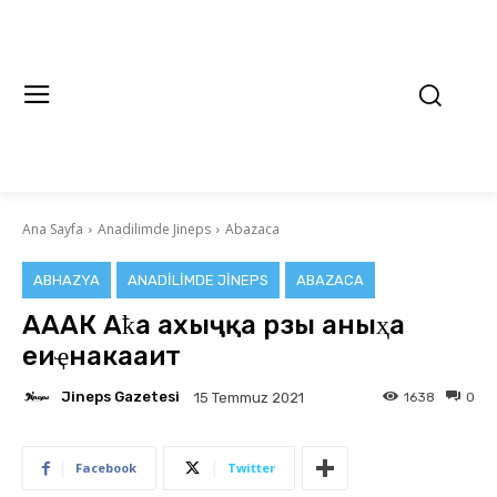
Ana Sayfa
Anadilimde Jineps
Abazaca
ABHAZYA
ANADILIMDE JINEPS
ABAZACA
АААК Аҟәа ахәыҷқәа рзы аныҳәа
еиҿнакааит
Jineps Gazetesi
1638
0
15 Temmuz 2021
Facebook
Twitter