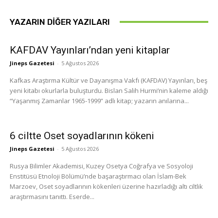
YAZARIN DIĞER YAZILARI
KAFDAV Yayınları’ndan yeni kitaplar
Jineps Gazetesi
-
5 Ağustos 2026
Kafkas Araştırma Kültür ve Dayanışma Vakfı (KAFDAV) Yayınları, beş
yeni kitabı okurlarla buluşturdu. Bislan Salih Hurmi’nin kaleme aldığı
“Yaşanmış Zamanlar 1965-1999” adlı kitap; yazarın anılarına...
6 ciltte Oset soyadlarının kökeni
Jineps Gazetesi
-
5 Ağustos 2026
Rusya Bilimler Akademisi, Kuzey Osetya Coğrafya ve Sosyoloji
Enstitüsü Etnoloji Bölümü’nde başaraştırmacı olan İslam-Bek
Marzoev, Oset soyadlarının kökenleri üzerine hazırladığı altı ciltlik
araştırmasını tanıttı. Eserde...