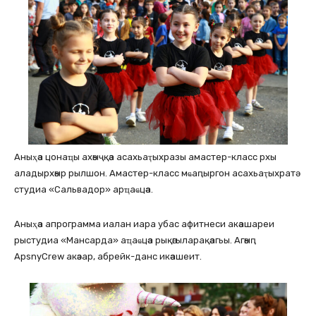
Аныҳәа цонаҵы ахәыҷқәа асахьаҭыхразы амастер-класс рхы
аладырхәыр рылшон. Амастер-класс мҩаԥыргон асахьаҭыхратә
студиа «Сальвадор» арҵаҩцәа.
Аныҳәа апрограмма иалан иара убас афитнеси акәашареи
рыстудиа «Мансарда» аҵаҩцәа рықәгыларақәагьы. Агәыԥ
ApsnyCrew акәзар, абрейк-данс икәашеит.