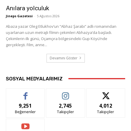
Anılara yolculuk
Jineps Gazetesi
-
5 Ağustos 2026
Abaza yazar Oleg Etlukhov’un “Abhaz Şarabı” adlı romanından
uyarlanan uzun metrajlı filmin çekimleri Abhazya’da başladı.
Çekimlerin ilk günü, Oçamçıra bölgesindeki Gup Köyü’nde
gerçekleşti. Film, anne...
Devamını Göster
SOSYAL MEDYALARIMIZ
9,251
2,745
4,012
Beğenenler
Takipçiler
Takipçiler