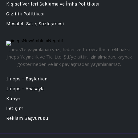
Kişisel Verileri Saklama ve İmha Politikası
Gizlilik Politikası
Mesafeli Satış Sözleşmesi
Jineps’te yayımlanan yazı, haber ve fotoğrafların telif hakkı
Jineps Yayıncılık ve Tic. Ltd. Şti.’ye aittir. İzin almadan, kaynak
göstermeden ve link paylaşmadan yayımlanamaz.
Jineps – Başlarken
Jineps – Anasayfa
Künye
İletişim
Reklam Başvurusu