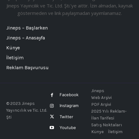
Jineps Yayıncılık ve Tic. Ltd. Şti.’ye aittir. İzin almadan, kaynak
göstermeden ve link paylaşmadan yayımlanamaz.
Jineps – Başlarken
Jineps – Anasayfa
Künye
İletişim
Reklam Başvurusu
Jineps
Facebook
Web Arşivi
© 2023 Jineps
PDF Arşivi
Instagram
Yayıncılık ve Tic. Ltd.
2025 Yılı Reklam-
Twitter
Şti
İlan Tarifesi
Satış Noktaları
Youtube
Künye
İletişim