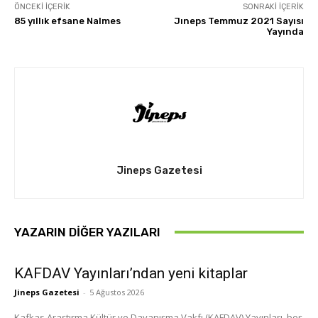
ÖNCEKI İÇERIK
SONRAKI İÇERIK
85 yıllık efsane Nalmes
Jıneps Temmuz 2021 Sayısı
Yayında
Jineps Gazetesi
YAZARIN DIĞER YAZILARI
KAFDAV Yayınları’ndan yeni kitaplar
Jineps Gazetesi
-
5 Ağustos 2026
Kafkas Araştırma Kültür ve Dayanışma Vakfı (KAFDAV) Yayınları, beş