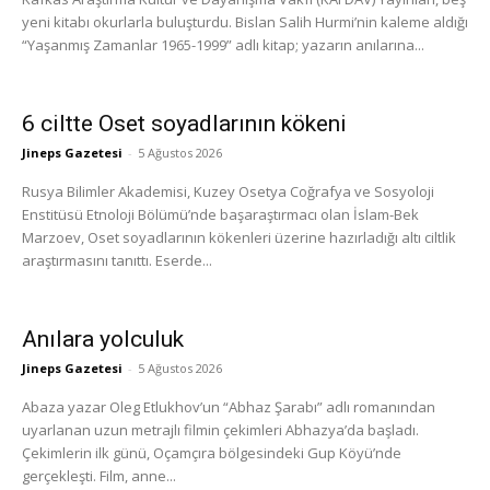
yeni kitabı okurlarla buluşturdu. Bislan Salih Hurmi’nin kaleme aldığı
“Yaşanmış Zamanlar 1965-1999” adlı kitap; yazarın anılarına...
6 ciltte Oset soyadlarının kökeni
Jineps Gazetesi
-
5 Ağustos 2026
Rusya Bilimler Akademisi, Kuzey Osetya Coğrafya ve Sosyoloji
Enstitüsü Etnoloji Bölümü’nde başaraştırmacı olan İslam-Bek
Marzoev, Oset soyadlarının kökenleri üzerine hazırladığı altı ciltlik
araştırmasını tanıttı. Eserde...
Anılara yolculuk
Jineps Gazetesi
-
5 Ağustos 2026
Abaza yazar Oleg Etlukhov’un “Abhaz Şarabı” adlı romanından
uyarlanan uzun metrajlı filmin çekimleri Abhazya’da başladı.
Çekimlerin ilk günü, Oçamçıra bölgesindeki Gup Köyü’nde
gerçekleşti. Film, anne...