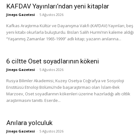
KAFDAV Yayınları’ndan yeni kitaplar
Jineps Gazetesi
-
5 Ağustos 2026
Kafkas Araştırma Kültür ve Dayanışma Vakfı (KAFDAV) Yayınları, beş
yeni kitabı okurlarla buluşturdu. Bislan Salih Hurmi’nin kaleme aldığı
“Yaşanmış Zamanlar 1965-1999” adlı kitap; yazarın anılarına...
6 ciltte Oset soyadlarının kökeni
Jineps Gazetesi
-
5 Ağustos 2026
Rusya Bilimler Akademisi, Kuzey Osetya Coğrafya ve Sosyoloji
Enstitüsü Etnoloji Bölümü’nde başaraştırmacı olan İslam-Bek
Marzoev, Oset soyadlarının kökenleri üzerine hazırladığı altı ciltlik
araştırmasını tanıttı. Eserde...
Anılara yolculuk
Jineps Gazetesi
-
5 Ağustos 2026