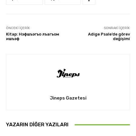
ÖNCEKI İÇERIK
SONRAKI İÇERIK
Kitap: Нэфшъэгъо лъа­гъом
Adige Psale’de görev
ишъэф
değişimi
Jineps Gazetesi
YAZARIN DIĞER YAZILARI