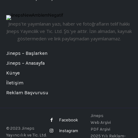
Jineps’te yayımlanan yazı, haber ve fotoğrafların telif hakkı
Jineps Yayıncılık ve Tic. Ltd. Şti.’ye aittir. İzin almadan, kaynak
göstermeden ve link paylaşmadan yayımlanamaz.
Jineps – Başlarken
Jineps – Anasayfa
Künye
İletişim
Reklam Başvurusu
Jineps
Facebook
Web Arşivi
© 2023 Jineps
PDF Arşivi
Instagram
Yayıncılık ve Tic. Ltd.
2025 Yılı Reklam-