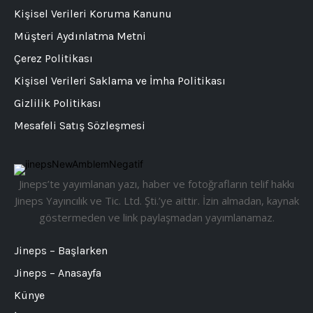
Kişisel Verileri Koruma Kanunu
Müşteri Aydınlatma Metni
Çerez Politikası
Kişisel Verileri Saklama ve İmha Politikası
Gizlilik Politikası
Mesafeli Satış Sözleşmesi
Jineps’te yayımlanan yazı, haber ve fotoğrafların telif hakkı
Jineps Yayıncılık ve Tic. Ltd. Şti.’ye aittir. İzin almadan, kaynak
göstermeden ve link paylaşmadan yayımlanamaz.
Jineps – Başlarken
Jineps – Anasayfa
Künye