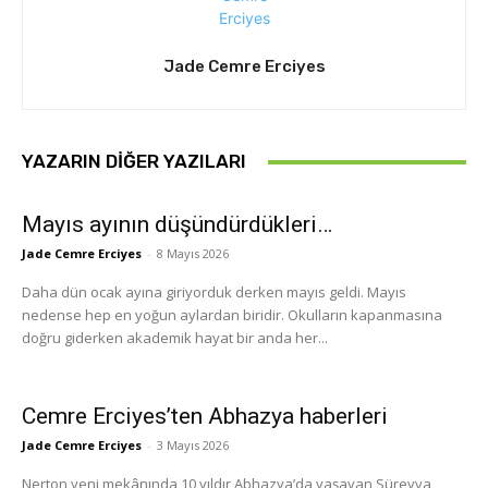
Jade Cemre Erciyes
YAZARIN DIĞER YAZILARI
Mayıs ayının düşündürdükleri…
Jade Cemre Erciyes
-
8 Mayıs 2026
Daha dün ocak ayına giriyorduk derken mayıs geldi. Mayıs
nedense hep en yoğun aylardan biridir. Okulların kapanmasına
doğru giderken akademik hayat bir anda her...
Cemre Erciyes’ten Abhazya haberleri
Jade Cemre Erciyes
-
3 Mayıs 2026
Nerton yeni mekânında 10 yıldır Abhazya’da yaşayan Süreyya