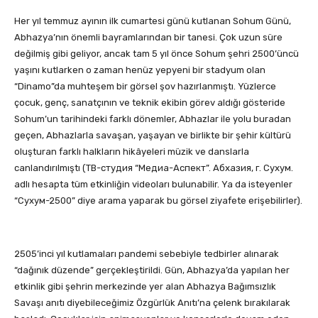
Her yıl temmuz ayının ilk cumartesi günü kutlanan Sohum Günü,
Abhazya’nın önemli bayramlarından bir tanesi. Çok uzun süre
değilmiş gibi geliyor, ancak tam 5 yıl önce Sohum şehri 2500’üncü
yaşını kutlarken o zaman henüz yepyeni bir stadyum olan
“Dinamo”da muhteşem bir görsel şov hazırlanmıştı. Yüzlerce
çocuk, genç, sanatçının ve teknik ekibin görev aldığı gösteride
Sohum’un tarihindeki farklı dönemler, Abhazlar ile yolu buradan
geçen, Abhazlarla savaşan, yaşayan ve birlikte bir şehir kültürü
oluşturan farklı halkların hikâyeleri müzik ve danslarla
canlandırılmıştı (ТВ-студия “Медиа-Аспект”. Абхазия, г. Сухум.
adlı hesapta tüm etkinliğin videoları bulunabilir. Ya da isteyenler
“Сухум-2500” diye arama yaparak bu görsel ziyafete erişebilirler).
2505’inci yıl kutlamaları pandemi sebebiyle tedbirler alınarak
“dağınık düzende” gerçekleştirildi. Gün, Abhazya’da yapılan her
etkinlik gibi şehrin merkezinde yer alan Abhazya Bağımsızlık
Savaşı anıtı diyebileceğimiz Özgürlük Anıtı’na çelenk bırakılarak