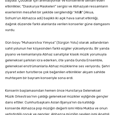
başladı. Çocuklar için animasyonlar ve konserlerle devam eden
etkinlikler, “Diaskurya Maskeleri” sergisi ve Abhazyalı ressamların
eserlerinin mesafeli bir şekilde sergilendiği “АҞӘА” (Akua,
Sohum’un Abhazca adı) başlıklı iki açık hava sanat etkinliği,
dağınık düzende farklı alanlarda verilen konserler güne damgasını
vurdu.
Gün boyu “Muhacırstva Yimyoa” (Sürgün Yolu) olarak adlandırılan
sahil yolunun her köşesinden farklı ezgiler yükseliyordu. Bir yanda
piyano ve kemanlarıyla Abhaz sanatçılar klasik müzik yorumuyla
geleneksel şarkıları icra ederken, öte yanda Gunda Ensemble,
geleneksel enstrümanlarla Abhaz müziklerine ses veriyordu. Şehri
ziyaret eden turistlerce çok beğenilen etkinlikler akşam sahilde
muhteşem bir bayram konseriyle sona erdi.
Konserin başlamasından hemen önce Hunstarya Geleneksel
Müzik Orkestrası’nın çaldığı geleneksel müzikler eşliğinde gençler
dans ettiler. Cumhurbaşkanı Aslan Bjanya’nın da katıldığı
konserde Abhazca pop müziğin değerli ismi Hibla Mukba ve onun
yetiştirdiği çocuk ve gençler; Abhazca müziğin sevilen ismi Anatoli