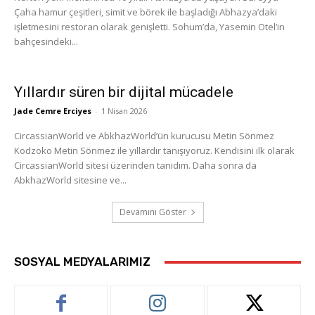
Çaha hamur çeşitleri, simit ve börek ile başladığı Abhazya’daki
işletmesini restoran olarak genişletti. Sohum’da, Yasemin Otel’in
bahçesindeki...
Yıllardır süren bir dijital mücadele
Jade Cemre Erciyes
-
1 Nisan 2026
CircassianWorld ve AbkhazWorld’ün kurucusu Metin Sönmez
Kodzoko Metin Sönmez ile yıllardır tanışıyoruz. Kendisini ilk olarak
CircassianWorld sitesi üzerinden tanıdım. Daha sonra da
AbkhazWorld sitesine ve...
Devamını Göster
SOSYAL MEDYALARIMIZ