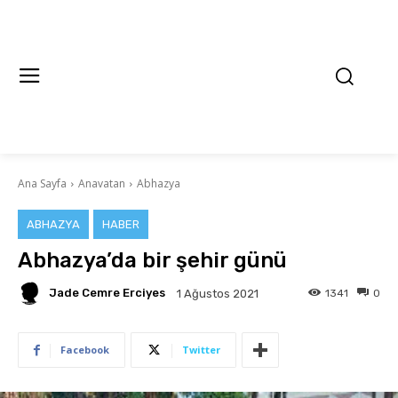
Ana Sayfa
Anavatan
Abhazya
ABHAZYA
HABER
Abhazya’da bir şehir günü
Jade Cemre Erciyes
1341
0
1 Ağustos 2021
Facebook
Twitter