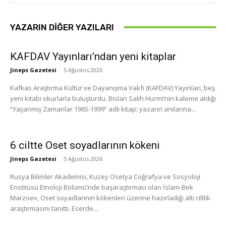
YAZARIN DIĞER YAZILARI
KAFDAV Yayınları’ndan yeni kitaplar
Jineps Gazetesi
-
5 Ağustos 2026
Kafkas Araştırma Kültür ve Dayanışma Vakfı (KAFDAV) Yayınları, beş
yeni kitabı okurlarla buluşturdu. Bislan Salih Hurmi’nin kaleme aldığı
“Yaşanmış Zamanlar 1965-1999” adlı kitap; yazarın anılarına...
6 ciltte Oset soyadlarının kökeni
Jineps Gazetesi
-
5 Ağustos 2026
Rusya Bilimler Akademisi, Kuzey Osetya Coğrafya ve Sosyoloji
Enstitüsü Etnoloji Bölümü’nde başaraştırmacı olan İslam-Bek
Marzoev, Oset soyadlarının kökenleri üzerine hazırladığı altı ciltlik
araştırmasını tanıttı. Eserde...