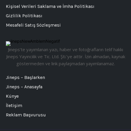
Kişisel Verileri Saklama ve İmha Politikası
Gizlilik Politikası
Mesafeli Satış Sözleşmesi
Jineps’te yayımlanan yazı, haber ve fotoğrafların telif hakkı
Jineps Yayıncılık ve Tic. Ltd. Şti.’ye aittir. İzin almadan, kaynak
göstermeden ve link paylaşmadan yayımlanamaz.
Jineps – Başlarken
Jineps – Anasayfa
Künye
İletişim
Reklam Başvurusu