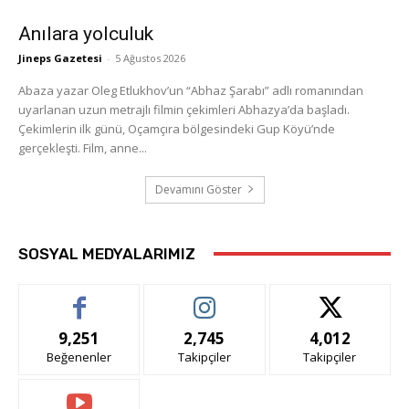
Anılara yolculuk
Jineps Gazetesi
-
5 Ağustos 2026
Abaza yazar Oleg Etlukhov’un “Abhaz Şarabı” adlı romanından
uyarlanan uzun metrajlı filmin çekimleri Abhazya’da başladı.
Çekimlerin ilk günü, Oçamçıra bölgesindeki Gup Köyü’nde
gerçekleşti. Film, anne...
Devamını Göster
SOSYAL MEDYALARIMIZ
9,251
2,745
4,012
Beğenenler
Takipçiler
Takipçiler