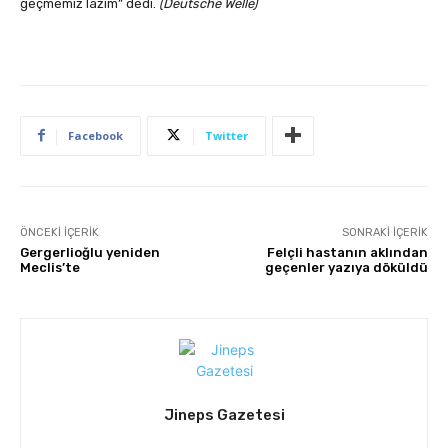
geçmemiz lazım” dedi.
(Deutsche Welle)
Facebook
Twitter
ÖNCEKI İÇERIK
SONRAKI İÇERIK
Gergerlioğlu yeniden
Felçli hastanın aklından
Meclis’te
geçenler yazıya döküldü
Jineps Gazetesi