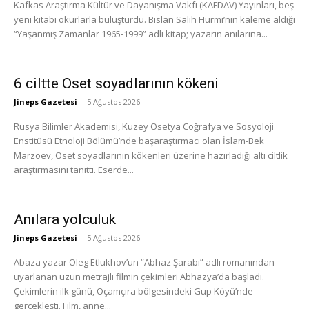
Kafkas Araştırma Kültür ve Dayanışma Vakfı (KAFDAV) Yayınları, beş
yeni kitabı okurlarla buluşturdu. Bislan Salih Hurmi’nin kaleme aldığı
“Yaşanmış Zamanlar 1965-1999” adlı kitap; yazarın anılarına...
6 ciltte Oset soyadlarının kökeni
Jineps Gazetesi
-
5 Ağustos 2026
Rusya Bilimler Akademisi, Kuzey Osetya Coğrafya ve Sosyoloji
Enstitüsü Etnoloji Bölümü’nde başaraştırmacı olan İslam-Bek
Marzoev, Oset soyadlarının kökenleri üzerine hazırladığı altı ciltlik
araştırmasını tanıttı. Eserde...
Anılara yolculuk
Jineps Gazetesi
-
5 Ağustos 2026
Abaza yazar Oleg Etlukhov’un “Abhaz Şarabı” adlı romanından
uyarlanan uzun metrajlı filmin çekimleri Abhazya’da başladı.
Çekimlerin ilk günü, Oçamçıra bölgesindeki Gup Köyü’nde
gerçekleşti. Film, anne...