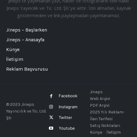
Jineps’te yayımlanan yazı, haber ve fotoğrafların telif hakkı
Jineps Yayıncılık ve Tic. Ltd. Şti.’ye aittir. İzin almadan, kaynak
göstermeden ve link paylaşmadan yayımlanamaz.
Jineps – Başlarken
Jineps – Anasayfa
Künye
İletişim
Reklam Başvurusu
Jineps
Facebook
Web Arşivi
© 2023 Jineps
PDF Arşivi
Instagram
Yayıncılık ve Tic. Ltd.
2025 Yılı Reklam-
Twitter
Şti
İlan Tarifesi
Satış Noktaları
Youtube
Künye
İletişim