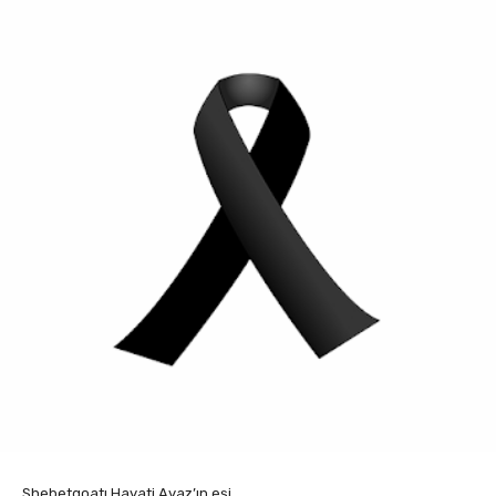
Shebetgoatı Hayati Ayaz’ın eşi,