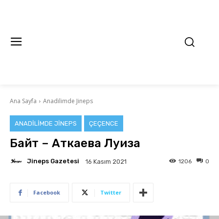
Ana Sayfa
Anadilimde Jineps
ANADILIMDE JINEPS
ÇEÇENCE
Байт – Аткаева Луиза
Jineps Gazetesi
1206
0
16 Kasım 2021
Facebook
Twitter