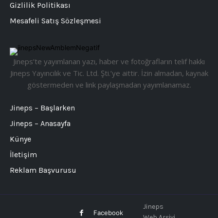
Gizlilik Politikası
Mesafeli Satış Sözleşmesi
Jineps’te yayımlanan yazı, haber ve fotoğrafların telif hakkı
Jineps Yayıncılık ve Tic. Ltd. Şti.’ye aittir. İzin almadan, kaynak
göstermeden ve link paylaşmadan yayımlanamaz.
Jineps – Başlarken
Jineps – Anasayfa
Künye
İletişim
Reklam Başvurusu
Jineps
Facebook
Web Arşivi