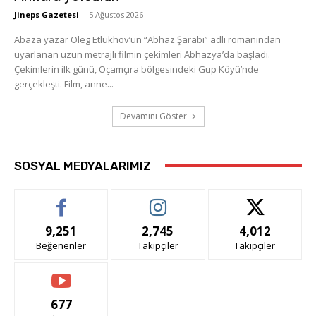
Jineps Gazetesi
-
5 Ağustos 2026
Abaza yazar Oleg Etlukhov’un “Abhaz Şarabı” adlı romanından
uyarlanan uzun metrajlı filmin çekimleri Abhazya’da başladı.
Çekimlerin ilk günü, Oçamçıra bölgesindeki Gup Köyü’nde
gerçekleşti. Film, anne...
Devamını Göster
SOSYAL MEDYALARIMIZ
9,251
2,745
4,012
Beğenenler
Takipçiler
Takipçiler
677