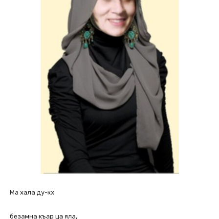
Ма хала ду-кх
безамна къар ца яла,