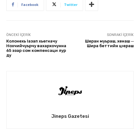
Facebook
Twitter
ÖNCEKI İÇERIK
SONRAKI İÇERIK
Колонехь Iазап хьегначу
Шеран муьраш, хенаш ─
Нохчийчуьрчу вахархочунна
Шира беттийн цıераш
65 эзар сом компенсаци лур
ду
Jineps Gazetesi