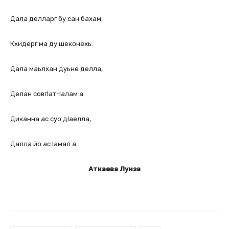
Дала делларг бу сан бахам,
Кхидерг ма ду шеконехь.
Дала маьлхан дуьне делла,
Делан совгIат-Iалам а.
Диканна ас суо дIаелла,
Далла йо ас Iамал а..
Аткаева Луиза