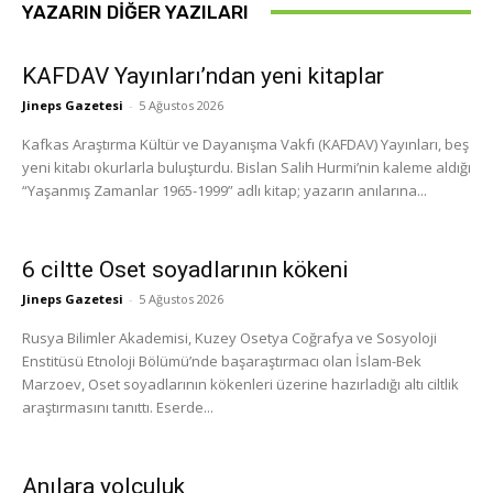
YAZARIN DIĞER YAZILARI
KAFDAV Yayınları’ndan yeni kitaplar
Jineps Gazetesi
-
5 Ağustos 2026
Kafkas Araştırma Kültür ve Dayanışma Vakfı (KAFDAV) Yayınları, beş
yeni kitabı okurlarla buluşturdu. Bislan Salih Hurmi’nin kaleme aldığı
“Yaşanmış Zamanlar 1965-1999” adlı kitap; yazarın anılarına...
6 ciltte Oset soyadlarının kökeni
Jineps Gazetesi
-
5 Ağustos 2026
Rusya Bilimler Akademisi, Kuzey Osetya Coğrafya ve Sosyoloji
Enstitüsü Etnoloji Bölümü’nde başaraştırmacı olan İslam-Bek
Marzoev, Oset soyadlarının kökenleri üzerine hazırladığı altı ciltlik
araştırmasını tanıttı. Eserde...
Anılara yolculuk