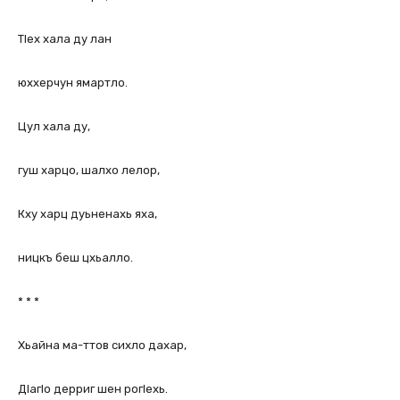
ТIех хала ду лан
юххерчун ямартло.
Цул хала ду,
гуш харцо, шалхо лелор,
Кху харц дуьненахь яха,
ницкъ беш цхьалло.
* * *
Хьайна ма-ттов сихло дахар,
ДIагIо дерриг шен рогIехь.