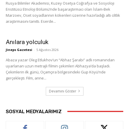
Rusya Bilimler Akademisi, Kuzey Osetya Coğrafya ve Sosyoloji
Enstitüsü Etnoloji Bölümü’nde başaraştırmacı olan İslam-Bek
Marzoev, Oset soyadlarının kökenleri üzerine hazırladığı altı ciltlik
araştırmasını tanıttı. Eserde...
Anılara yolculuk
Jineps Gazetesi
-
5 Ağustos 2026
Abaza yazar Oleg Etlukhov’un “Abhaz Şarabı” adlı romanından
uyarlanan uzun metrajlı filmin çekimleri Abhazya’da başladı.
Çekimlerin ilk günü, Oçamçıra bölgesindeki Gup Köyü’nde
gerçekleşti. Film, anne...
Devamını Göster
SOSYAL MEDYALARIMIZ