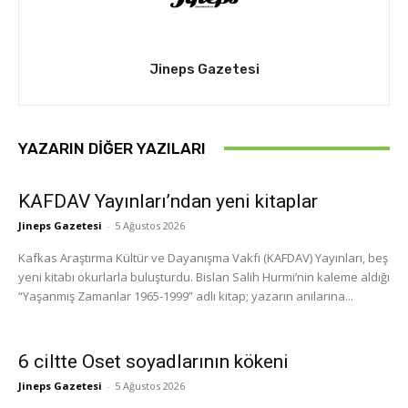
Jineps Gazetesi
YAZARIN DIĞER YAZILARI
KAFDAV Yayınları’ndan yeni kitaplar
Jineps Gazetesi
-
5 Ağustos 2026
Kafkas Araştırma Kültür ve Dayanışma Vakfı (KAFDAV) Yayınları, beş
yeni kitabı okurlarla buluşturdu. Bislan Salih Hurmi’nin kaleme aldığı
“Yaşanmış Zamanlar 1965-1999” adlı kitap; yazarın anılarına...
6 ciltte Oset soyadlarının kökeni
Jineps Gazetesi
-
5 Ağustos 2026