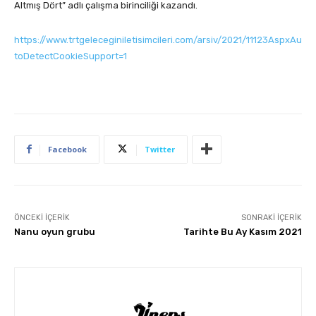
Altmış Dört” adlı çalışma birinciliği kazandı.
https://www.trtgeleceginiletisimcileri.com/arsiv/2021/11123AspxAu
toDetectCookieSupport=1
Facebook
Twitter
ÖNCEKI İÇERIK
SONRAKI İÇERIK
Nanu oyun grubu
Tarihte Bu Ay Kasım 2021