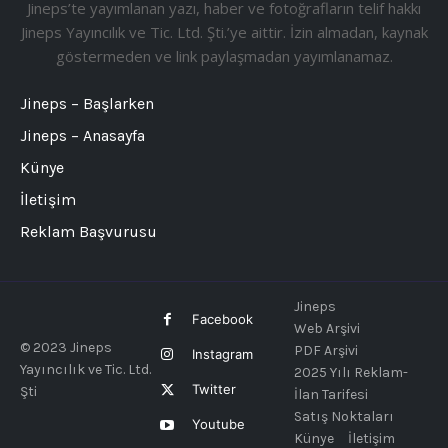
Jineps’te yayımlanan yazı, haber ve fotoğrafların telif hakkı
Jineps Yayıncılık ve Tic. Ltd. Şti.’ye aittir. İzin almadan, kaynak
göstermeden ve link paylaşmadan yayımlanamaz.
Jineps – Başlarken
Jineps – Anasayfa
Künye
İletişim
Reklam Başvurusu
Jineps
Facebook
Web Arşivi
© 2023 Jineps
PDF Arşivi
Instagram
Yayıncılık ve Tic. Ltd.
2025 Yılı Reklam-
Twitter
Şti
İlan Tarifesi
Satış Noktaları
Youtube
Künye
İletişim