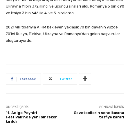
Ukrayna 11 bin 372 ikinci ve üçüncü sıraları aldı. Romanya 5 bin 690
ve İtalya 3 bin 646 ile 4. ve 5. sıralarda.
2021 yılı itibarıyla AİHM bekleyen yaklaşık 70 bin davanın yüzde
70’ini Rusya, Türkiye, Ukrayna ve Romanya’dan gelen başvurular
oluşturuyordu.
Facebook
Twitter
ÖNCEKI İÇERIK
SONRAKI İÇERIK
11. Adige Peyniri
Gazetecilerin sendikasına
Festivali’nde yeni bir rekor
tasfiye kararı
kırıldı