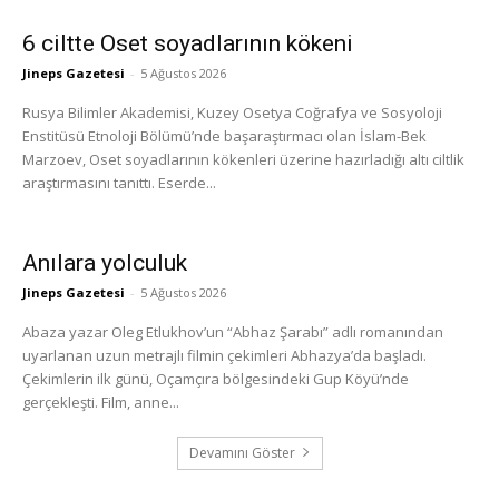
6 ciltte Oset soyadlarının kökeni
Jineps Gazetesi
-
5 Ağustos 2026
Rusya Bilimler Akademisi, Kuzey Osetya Coğrafya ve Sosyoloji
Enstitüsü Etnoloji Bölümü’nde başaraştırmacı olan İslam-Bek
Marzoev, Oset soyadlarının kökenleri üzerine hazırladığı altı ciltlik
araştırmasını tanıttı. Eserde...
Anılara yolculuk
Jineps Gazetesi
-
5 Ağustos 2026
Abaza yazar Oleg Etlukhov’un “Abhaz Şarabı” adlı romanından
uyarlanan uzun metrajlı filmin çekimleri Abhazya’da başladı.
Çekimlerin ilk günü, Oçamçıra bölgesindeki Gup Köyü’nde
gerçekleşti. Film, anne...
Devamını Göster