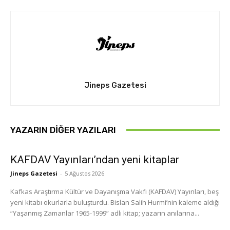
Jineps Gazetesi
YAZARIN DIĞER YAZILARI
KAFDAV Yayınları’ndan yeni kitaplar
Jineps Gazetesi
-
5 Ağustos 2026
Kafkas Araştırma Kültür ve Dayanışma Vakfı (KAFDAV) Yayınları, beş
yeni kitabı okurlarla buluşturdu. Bislan Salih Hurmi’nin kaleme aldığı
“Yaşanmış Zamanlar 1965-1999” adlı kitap; yazarın anılarına...