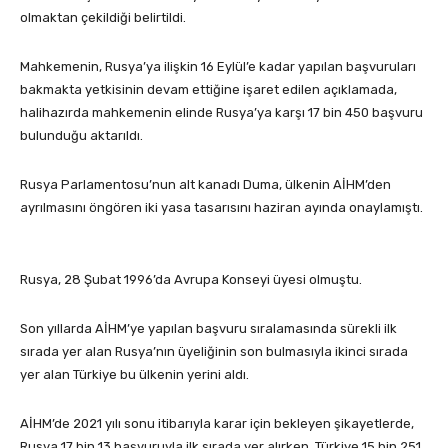
olmaktan çekildiği belirtildi.
Mahkemenin, Rusya’ya ilişkin 16 Eylül’e kadar yapılan başvuruları
bakmakta yetkisinin devam ettiğine işaret edilen açıklamada,
halihazırda mahkemenin elinde Rusya’ya karşı 17 bin 450 başvuru
bulunduğu aktarıldı.
Rusya Parlamentosu’nun alt kanadı Duma, ülkenin AİHM’den
ayrılmasını öngören iki yasa tasarısını haziran ayında onaylamıştı.
Rusya, 28 Şubat 1996’da Avrupa Konseyi üyesi olmuştu.
Son yıllarda AİHM’ye yapılan başvuru sıralamasında sürekli ilk
sırada yer alan Rusya’nın üyeliğinin son bulmasıyla ikinci sırada
yer alan Türkiye bu ülkenin yerini aldı.
AİHM’de 2021 yılı sonu itibarıyla karar için bekleyen şikayetlerde,
Rusya 17 bin 13 başvuruyla ilk sırada yer alırken, Türkiye 15 bin 251,