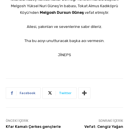
Melgosh Yüksel Nuri Güneş’in babası, Tokat Almus Kadıköprü
Köyü’nden
Melgosh Dursun Güneş
vefat etmiştir.
Ailesi, yakınları ve sevenlerine sabır dileriz.
Tha bu acıyı unutturacak başka acı vermesin.
JİNEPS
Facebook
Twitter
ÖNCEKI İÇERIK
SONRAKI İÇERIK
Kfar Kamalı Çerkes gençlerle
Vefat: Cengiz Yağan