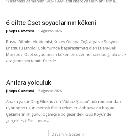
“Yaşanmış Zamanlar 1965-1999” adlı kitap; yazarın anılarına...
6 ciltte Oset soyadlarının kökeni
Jineps Gazetesi
-
5 Ağustos 2026
Rusya Bilimler Akademisi, Kuzey Osetya Coğrafya ve Sosyoloji
Enstitüsü Etnoloji Bölümü’nde başaraştırmacı olan İslam-Bek
Marzoev, Oset soyadlarının kökenleri üzerine hazırladığı altı ciltlik
araştırmasını tanıttı. Eserde...
Anılara yolculuk
Jineps Gazetesi
-
5 Ağustos 2026
Abaza yazar Oleg Etlukhov’un “Abhaz Şarabı” adlı romanından
uyarlanan uzun metrajlı filmin çekimleri Abhazya’da başladı.
Çekimlerin ilk günü, Oçamçıra bölgesindeki Gup Köyü’nde
gerçekleşti. Film, anne...
Devamını Göster