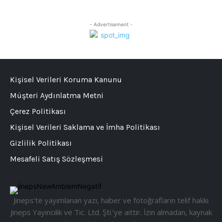
- Advertisement -
Kişisel Verileri Koruma Kanunu
Müşteri Aydınlatma Metni
Çerez Politikası
Kişisel Verileri Saklama ve İmha Politikası
Gizlilik Politikası
Mesafeli Satış Sözleşmesi
Jineps’te yayımlanan yazı, haber ve fotoğrafların telif hakkı
Jineps Yayıncılık ve Tic. Ltd. Şti.’ye aittir. İzin almadan, kaynak