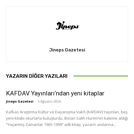
Jineps Gazetesi
YAZARIN DIĞER YAZILARI
KAFDAV Yayınları’ndan yeni kitaplar
Jineps Gazetesi
-
5 Ağustos 2026
Kafkas Araştırma Kültür ve Dayanışma Vakfı (KAFDAV) Yayınları, beş
yeni kitabı okurlarla buluşturdu. Bislan Salih Hurmi’nin kaleme aldığı
“Yaşanmış Zamanlar 1965-1999” adlı kitap; yazarın anılarına...