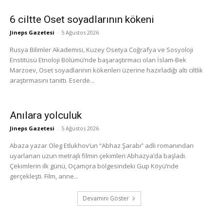
6 ciltte Oset soyadlarının kökeni
Jineps Gazetesi
-
5 Ağustos 2026
Rusya Bilimler Akademisi, Kuzey Osetya Coğrafya ve Sosyoloji
Enstitüsü Etnoloji Bölümü’nde başaraştırmacı olan İslam-Bek
Marzoev, Oset soyadlarının kökenleri üzerine hazırladığı altı ciltlik
araştırmasını tanıttı. Eserde...
Anılara yolculuk
Jineps Gazetesi
-
5 Ağustos 2026
Abaza yazar Oleg Etlukhov’un “Abhaz Şarabı” adlı romanından
uyarlanan uzun metrajlı filmin çekimleri Abhazya’da başladı.
Çekimlerin ilk günü, Oçamçıra bölgesindeki Gup Köyü’nde
gerçekleşti. Film, anne...
Devamını Göster