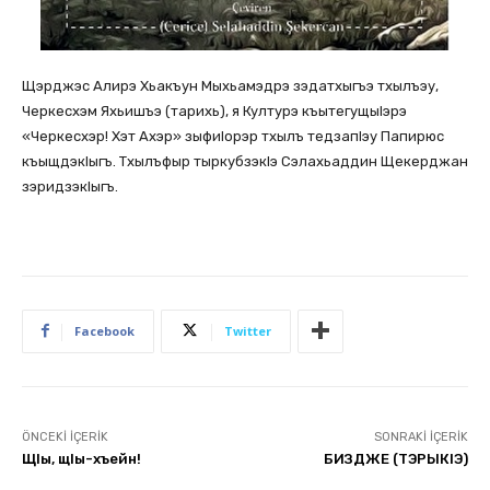
Щэрджэс Алирэ Хьакъун Мыхьамэдрэ зэдатхыгъэ тхылъэу,
Черкесхэм Яхьишъэ (тарихь), я Културэ къытегущыlэрэ
«Черкесхэр! Хэт Ахэр» зыфиlорэр тхылъ тедзапlэу Папирюс
къыщдэкlыгъ. Тхылъфыр тыркубзэкlэ Сэлахьаддин Щекерджан
зэридзэкlыгъ.
Facebook
Twitter
ÖNCEKI İÇERIK
SONRAKI İÇERIK
Щlы, щlы-хъейн!
БИЗДЖЕ (ТЭРЫКlЭ)