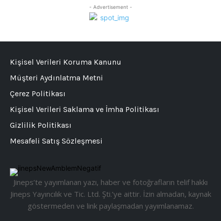
- Advertisement -
Kişisel Verileri Koruma Kanunu
Müşteri Aydınlatma Metni
Çerez Politikası
Kişisel Verileri Saklama ve İmha Politikası
Gizlilik Politikası
Mesafeli Satış Sözleşmesi
Jineps’te yayımlanan yazı, haber ve fotoğrafların telif hakkı
Jineps Yayıncılık ve Tic. Ltd. Şti.’ye aittir. İzin almadan, kaynak
göstermeden ve link paylaşmadan yayımlanamaz.