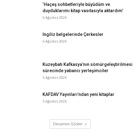
‘Haçeş sohbetleriyle büyüdüm ve
duyduklarımı kitap vasıtasıyla aktardım’
6 Ağustos 2026
İngiliz belgelerinde Çerkesler
6 Ağustos 2026
Kuzeybatı Kafkasya’nın sömürgeleştirilmesi
sürecinde yabancı yerleşimciler
5 Ağustos 2026
KAFDAV Yayınları’ndan yeni kitaplar
5 Ağustos 2026
Devamını Göster