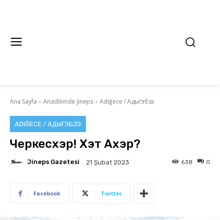
Ana Sayfa
Anadilimde Jineps
Adığece / Адыгэбзэ
ADIĞECE / АДЫГЭБЗЭ
Черкесхэр! Хэт Ахэр?
Jineps Gazetesi
638
0
21 Şubat 2023
Facebook
Twitter