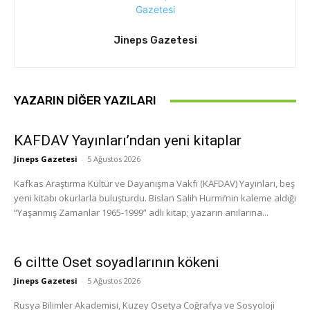
Jineps Gazetesi
YAZARIN DIĞER YAZILARI
KAFDAV Yayınları’ndan yeni kitaplar
Jineps Gazetesi
-
5 Ağustos 2026
Kafkas Araştırma Kültür ve Dayanışma Vakfı (KAFDAV) Yayınları, beş
yeni kitabı okurlarla buluşturdu. Bislan Salih Hurmi’nin kaleme aldığı
“Yaşanmış Zamanlar 1965-1999” adlı kitap; yazarın anılarına...
6 ciltte Oset soyadlarının kökeni
Jineps Gazetesi
-
5 Ağustos 2026
Rusya Bilimler Akademisi, Kuzey Osetya Coğrafya ve Sosyoloji