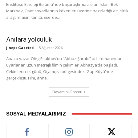
Enstitüsü Etnoloji Bölümü’nde başaraştırmacı olan İslam-Bek
Marzoev, Oset soyadlarının kökenleri üzerine hazırladığı altı ciltlik
araştırmasını tanıttı. Eserde...
Anılara yolculuk
Jineps Gazetesi
-
5 Ağustos 2026
Abaza yazar Oleg Etlukhov’un “Abhaz Şarabı” adlı romanından
uyarlanan uzun metrajlı filmin çekimleri Abhazya’da başladı.
Çekimlerin ilk günü, Oçamçıra bölgesindeki Gup Köyü’nde
gerçekleşti. Film, anne...
Devamını Göster
SOSYAL MEDYALARIMIZ