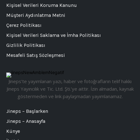
Kişisel Verileri Koruma Kanunu
Müşteri Aydınlatma Metni
Çerez Politikası
Kişisel Verileri Saklama ve İmha Politikası
Gizlilik Politikası
Mesafeli Satış Sözleşmesi
Jineps’te yayımlanan yazı, haber ve fotoğrafların telif hakkı
Jineps Yayıncılık ve Tic. Ltd. Şti.’ye aittir. İzin almadan, kaynak
göstermeden ve link paylaşmadan yayımlanamaz.
Jineps – Başlarken
Jineps – Anasayfa
Künye