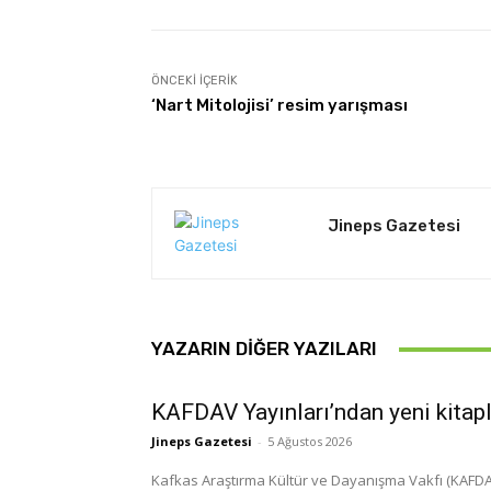
ÖNCEKI İÇERIK
‘Nart Mitolojisi’ resim yarışması
Jineps Gazetesi
YAZARIN DIĞER YAZILARI
KAFDAV Yayınları’ndan yeni kitap
Jineps Gazetesi
-
5 Ağustos 2026
Kafkas Araştırma Kültür ve Dayanışma Vakfı (KAFDAV)