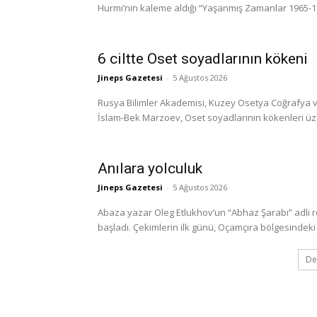
Hurmi’nin kaleme aldığı “Yaşanmış Zamanlar 1965-1999
6 ciltte Oset soyadlarının kökeni
Jineps Gazetesi
-
5 Ağustos 2026
Rusya Bilimler Akademisi, Kuzey Osetya Coğrafya ve
İslam-Bek Marzoev, Oset soyadlarının kökenleri üzerine
Anılara yolculuk
Jineps Gazetesi
-
5 Ağustos 2026
Abaza yazar Oleg Etlukhov’un “Abhaz Şarabı” adlı 
başladı. Çekimlerin ilk günü, Oçamçıra bölgesindeki 
De