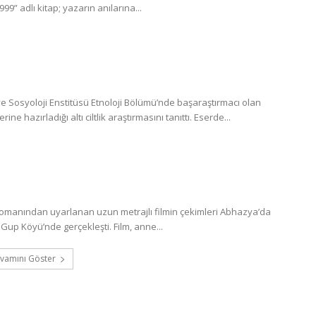
” adlı kitap; yazarın anılarına...
 Sosyoloji Enstitüsü Etnoloji Bölümü’nde başaraştırmacı olan
 hazırladığı altı ciltlik araştırmasını tanıttı. Eserde...
romanından uyarlanan uzun metrajlı filmin çekimleri Abhazya’da
Gup Köyü’nde gerçekleşti. Film, anne...
vamını Göster