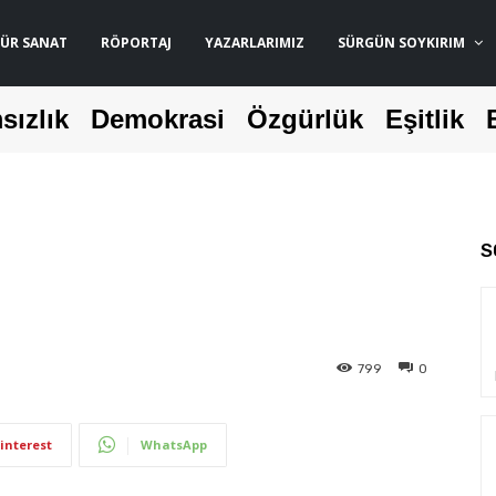
ÜR SANAT
RÖPORTAJ
YAZARLARIMIZ
SÜRGÜN SOYKIRIM
sızlık
Demokrasi
Özgürlük
Eşitlik
S
799
0
interest
WhatsApp