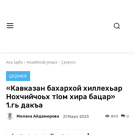
Ana Sayfa
Anadilimde Jineps
Çeçence
ÇEÇENCE
«Кавказан бахархой хиллехьар
Нохчийчоьх тІом хира бацар»
1.гь дакъа
Милана Айдамирова
893
0
21 Mayıs 2023