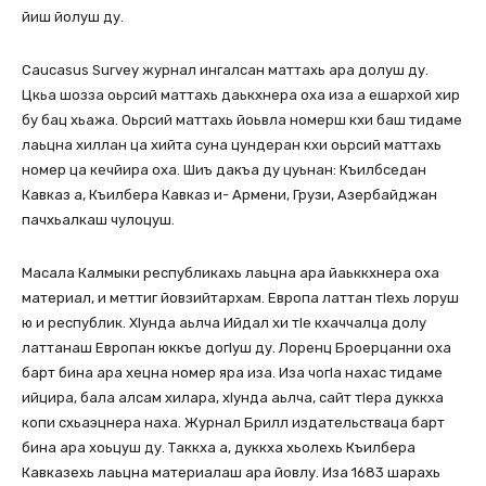
йиш йолуш ду.
Caucasus Survey журнал ингалсан маттахь ара долуш ду.
Цкьа шозза оьрсий маттахь даькхнера оха иза а ешархой хир
бу бац хьажа. Оьрсий маттахь йоьвла номерш кхи баш тидаме
лаьцна хиллан ца хийта суна цундеран кхи оьрсий маттахь
номер ца кечйира оха. Шиъ дакъа ду цуьнан: Къилбседан
Кавказ а, Къилбера Кавказ и- Армени, Грузи, Азербайджан
пачхьалкаш чулоцуш.
Масала Калмыки республикахь лаьцна ара йаьккхнера оха
материал, и меттиг йовзийтархам. Европа латтан тІехь лоруш
ю и республик. ХІунда аьлча Ийдал хи тІе кхаччалца долу
латтанаш Европан юккъе догІуш ду. Лоренц Броерцанни оха
барт бина ара хецна номер яра иза. Иза чогІа нахас тидаме
ийцира, бала алсам хилара, хІунда аьлча, сайт тІера дуккха
копи схьаэцнера наха. Журнал Брилл издательстваца барт
бина ара хоьцуш ду. Таккха а, дуккха хьолехь Къилбера
Кавказехь лаьцна материалаш ара йовлу. Иза 1683 шарахь