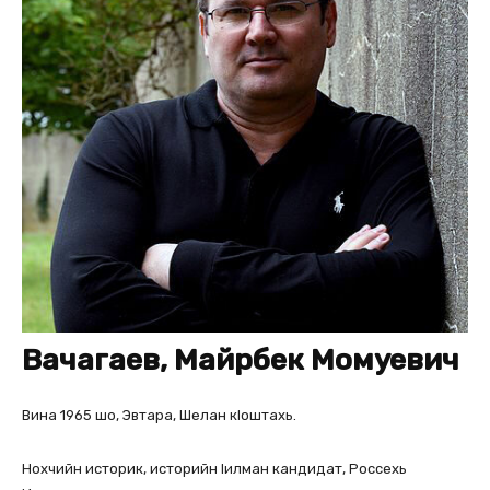
Вачагаев, Майрбек Момуевич
Вина 1965 шо, Эвтара, Шелан кІоштахь.
Нохчийн историк, историйн Іилман кандидат, Россехь