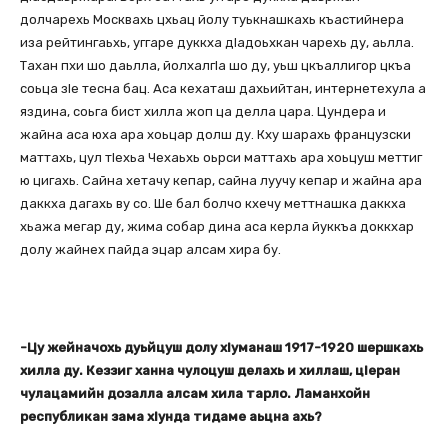
долчарехь Москвахь цхьац йолу туькнашкахь къастийнера
иза рейтингаьхь, уггаре дуккха дІадоьхкан чарехь ду, аьлла.
Тахан пхи шо даьлла, йолхалгІа шо ду, уьш цкъаллигор цкъа
соьца зІе тесна бац. Аса кехаташ дахьийтан, интернетехула а
яздина, соьга бист хилла жоп ца делла цара. Цундера и
жайна аса юха ара хоьцар долш ду. Кху шарахь французски
маттахь, цул тІехьа Чехаьхь оьрси маттахь ара хоьцуш меттиг
ю цигахь. Сайна хетачу кепар, сайна луучу кепар и жайна ара
даккха дагахь ву со. Ше бал болчо кхечу меттнашка даккха
хьажа мегар ду, жима собар дина аса керла йуккъа доккхар
долу жайнех пайда эцар алсам хира бу.
-Цу жейначохь дуьйцуш долу хІуманаш 1917-1920 шершкахь
хилла ду. Кеззиг ханна чулоцуш делахь и хиллаш, цІеран
чулацамийн дозалла алсам хила тарло. Ламанхойн
республикан зама хІунда тидаме аьцна ахь?