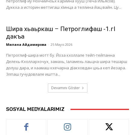
петроглиф йу Нохчийчоьх карийна хууш (Леча Ильясов).
Дуккха а историн меттигаш хІинца а теллина йац вайн. Цу...
Шира хьаьркаш – Петроглифаш -1.гI
дакъа
Милана Айдамирова
-
25 Mayıs 2026
Петроглиф-шира мотт бу. Йоза кхоллале тейп-тейпанна
Делехь-Кхоллархочух, замахь, Іаламехь лаьцна шира тешарш
долуш дара, и хаамаш кхечарна дІакховдан цхьа кеп йезара.
Элпаш гучудовлале иштта...
Devamını Göster
SOSYAL MEDYALARIMIZ