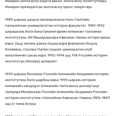
Ичкерин хилла волу коьрта векал, хилла волу политтутмакх,
Ичкерин президентан хилла волу пресс-секретарь.
1989 шарахь дешна чекхйаьккхина Нохч-ГІалгІайн
пачхьалкхан университетан историн факультет. 1989-1992
шерашкахь болх бина Гуманитарийн Іилманан-талламан
институтехь, XIX бІешерашкара Кавказан тІеман истори Іамош
вара. Оццу хенахь дакъа лоцуш вара формалан боцучу
боламехь, Соьлжа-ГІалин социал-демократин клуб
кхоьллинчех цхьаъ вара. 1992-1994 шш. РIА Российн историн
институтан (Москва) аспирант.
1993 шарахь Москвахь Российн Іилманийн Академин историн
институтехь болх шарбеш вара. 1995 шарахь историн
Іилманийн кандидат Іилманийн тІегІа яккха диссертаци
чІагІдира Москвохахь Российн Іилманийн Академин Российн
историн институтехь «Нохчийчоь Кавказан тІамехь (1816-1859
шш.)» тема йолуш.