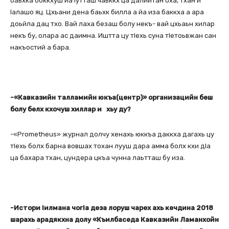
баьхка боккхуш йа Іутташ чаьккх ца далийтан оха, тхан и
Іалашо яц. Цхьани дена баьхк билла а йа иза баккха а ара
доьйла дац тхо. Вай лаха безаш болу некъ- вай цхьаьн хилар
некъ бу, олара ас даимна. Иштта цу тІехь суна тІетоьвжан сан
накъостий а бара.
-«Кавказийн талламийн юкъа(центр)» организацийн беш
болу белх кхочуш хиллар и хьу ду?
-«Prometheus» журнал долчу хенахь юккъа даккха дагахь цу
тІехь болх барна вовшах тохан лууш дара амма болх кхи дІа
ца бахара тхан, цундера цкъа чунна лаьтташ бу иза.
-Истори Іилмана чогІа деза лоруш чарех ахь кечдина 2018
шарахь арадякхна долу «Къилбаседа Кавказийн Ламанхойн