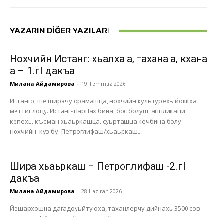
YAZARIN DIĞER YAZILARI
Нохчийн Истанг: хьалха а, тахана а, кхана
а – 1.гI дакъа
Милана Айдамирова
-
19 Temmuz 2026
Истанго, ше ширачу орамашца, нохчийн культурехь йоккха
меттиг лоцу. Истанг-тІаргІах бина, бос болуш, аппликаци
кепехь, къоман хьаьркашца, суьрташца кечбина болу
нохчийн куз бу. Петроглифаш/хьаьркаш...
Шира хьаьркаш – Петроглифаш -2.гI
дакъа
Милана Айдамирова
-
28 Haziran 2026
Йешархошна дагадоуьйту оха, таханлерчу дийнахь 3500 сов