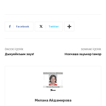
Facebook
Twitter
ÖNCEKI İÇERIK
SONRAKI İÇERIK
Дыхуейкъым зауэ!
Нохчаша хьуьнар Іамор
Милана Айдамирова