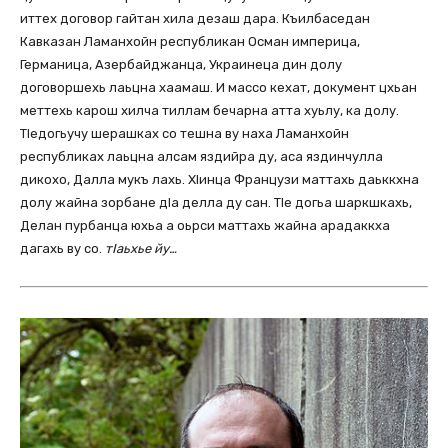
иттех договор гайтан хила дезаш дара. Къилбаседан
Кавказан Ламанхойн республикан Осман империца,
Германица, Азербайджанца, Украинеца дин долу
договоршехь лаьцна хаамаш. И массо кехат, документ цхьан
меттехь карош хилча тиллам бечарна атта хуьлу, ка долу.
ТІедогьучу шерашках со тешна ву наха Ламанхойн
республиках лаьцна алсам яздийра ду, аса яздинчулла
дикохо, Далла мукъ лахь. ХІинца Французи маттахь даьккхна
долу жайна зорбане дІа делла ду сан. ТІе догьа шаркшкахь,
Делан пурбанца юхьа а оьрси маттахь жайна арадаккха
дагахь ву со.
тІаьхье йу…