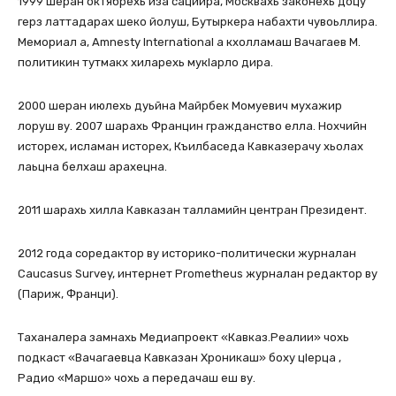
1999 шеран октябрехь иза сацийра, Москвахь законехь доцу
герз латтадарах шеко йолуш, Бутыркера набахти чувоьллира.
Мемориал а, Amnesty International а кхолламаш Вачагаев М.
политикин тутмакх хиларехь мукІарло дира.
2000 шеран июлехь дуьйна Майрбек Момуевич мухажир
лоруш ву. 2007 шарахь Францин гражданство елла. Нохчийн
исторех, исламан исторех, Къилбаседа Кавказерачу хьолах
лаьцна белхаш арахецна.
2011 шарахь хилла Кавказан талламийн центран Президент.
2012 года соредактор ву историко-политически журналан
Caucasus Survey, интернет Prometheus журналан редактор ву
(Париж, Франци).
Таханалера замнахь Медиапроект «Кавказ.Реалии» чохь
подкаст «Вачагаевца Кавказан Хроникаш» боху цІерца ,
Радио «Маршо» чохь а передачаш еш ву.