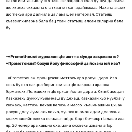
нахас йоиташ йолу статьяш схьаэцарна хала ду, хІунда аьлча
шо хьалха схьаэцна статьяш ю тхан арайяккхаз. Нахана а шиъ
шо тІехьа ара далийла ца лаьа шей материал. Статьяш
къеззиг хиларна бала бац тхан, статьяш алсам хиларна бала
бу.
-«Prometheus» журналан цІе иштта хІунда хаьржана ю?
«Прометеизм» бохуш йолу философийца йоьзна юй иза?
-«Prometheus» французски маттахь ара долуш дара. Иза
некъ бу оха лаьцна бериг хоиташ цІе хаьржан яра оха.
Германехь, Польшехь и цІе яржан йолан дера а. Къилбаседан
Кавказехь дуккху къаьмнаш ду дехаш. Кавказан хьо муьлхачу
кІажахь, меттахь вехаш велахь а массо къаьмнашийн цхьан
дохуш долу хІума ахь лехча, муьлха къоман адам деллахь а
къаьмнашийн юккъа некъаш чагІдо, барт бо-коьрт Іалашо иза
яр. 20 номер ара хаьцна оха, цана юккъехь цхьана агІор