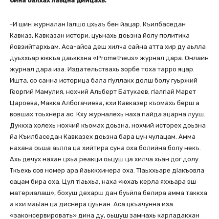
бина балхах лаьцна дийцахь.
-И шин журналан Іалшо цхьаъ бен йацар. Къилбаседан
Кавказ, Кавказан истори, цуьнахь доьзна йолу политика
йовзийтархьам. Аса-айса деш хилча сайна атта хир ду аьлла
дуьххьар юккъа даьккхна «Prometheus» журнал дара. Онлайн
журнал дара иза. Издательствахь зорбе тоха тарро яцар.
Ишта, со санна историца бала гІуллакх долш болу гуьржий
Георгий Мамулия, нохчий Альберт Батукаев, гІалгІай Марет
Цароева, Макка Албогачиева, кхи Кавказер къомахь берш а
вовшах тоьхнера ас. Кху журналехь наха пайда эцарна лууш.
Дуккха холехь нохчий къомах доьзна, нохчий исторех доьзна
йа Къилбаседан Кавказех доьзна бара цун чулацам. Амма
нахана оьша аьлла ца хийтира суна оха болийна болу некъ.
Ахь дечух нахан цхьа реакци оьцуш ца хилча хьан дог долу.
Ткъехь сов номер ара йаьккхинера оха. ТІаьххьаре дІакъовла
сацам бира оха. Цул тІаьхьа, наха «юхаъ керла яххьара эш
материалаш», бохуш дехарш дан буьйла белира амма таккха
а кхи маьІан ца диснера цуьнан. Аса цкъачунна иза
«законсервировать» дина ду, оьшуш замнахь карладакхан