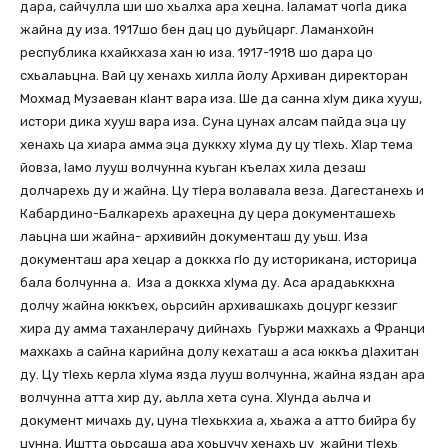
дара, сайчулла ши шо хьалха ара хецна. Іаламат чогІа дика
жайна ду иза. 1917шо бен дац цо дуьйцарг. Ламанхойн
республика кхайкхаза хан ю иза. 1917-1918 шо дара цо
схьалаьцна. Вай цу хенахь хилла йолу Архиван директоран
Мохмад Музаеван кІант вара иза. Ше да санна хІум дика хууш,
истори дика хууш вара иза. Суна цунах алсам пайда эца цу
хенахь ца хиара амма эца дуккху хІума ду цу тІехь. ХІар тема
йовза, Іамо лууш волчунна куьган къелах хила дезаш
долчарехь ду и жайна. Цу тІера волавала веза. Дагестанехь и
Кабардино-Балкарехь арахецна ду цера документашехь
лаьцна ши жайна- архивийн документаш ду уьш. Иза
документаш ара хецар а доккха гІо ду историкана, историца
бала болчунна а. Иза а доккха хІума ду. Аса арадаьккхна
долчу жайна юккъех, оьрсийн архивашкахь доцург кеззиг
хира ду амма таханлерачу дийнахь Гуьржи махкахь а Франци
махкахь а сайна карийна долу кехаташ а аса юккъа дІахитан
ду. Цу тІехь керла хІума язда лууш волчунна, жайна яздан ара
волчунна атта хир ду, аьлла хета суна. ХІунда аьлча и
документ мичахь ду, цуна тІехькхиа а, хьажа а атто бийра бу
цунна. Иштта оьрсаша ара хоьцучу хенахь цу жайни тІехь