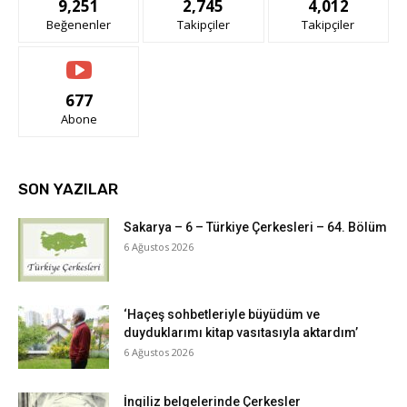
9,251
2,745
4,012
Beğenenler
Takipçiler
Takipçiler
677
Abone
SON YAZILAR
Sakarya – 6 – Türkiye Çerkesleri – 64. Bölüm
6 Ağustos 2026
‘Haçeş sohbetleriyle büyüdüm ve
duyduklarımı kitap vasıtasıyla aktardım’
6 Ağustos 2026
İngiliz belgelerinde Çerkesler