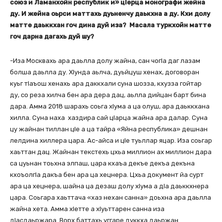
союз и Ламанхойн республик и» цІерца монографи жейна
ду. И жейна оьрси маттахь дуьненчу даькхна а ду. Кхи долу
матте даьккхан гоч дина дуй иза? Масала туркхойн матте
гоч дарна дагахь дуй шу?
-Иза Москвахь ара даьлла долу жайна, сан чогІа даг лазам
болша даьлла ду. ХІунда аьлча, дуьйцуш хенах, договоран
куьг тІаъош хенахь ара даккхали суна шозза, кхузза гойтар
ду, со реза хилча бен ара дера дац, аьлла дийцан барт бина
дара. Амма 2018 шарахь соьга хІума а ца олуш, ара даьккхана
хилла. Суна наха хаздира сай цІарца жайна ара далар. Суна
цу жайнан тиллан цІе а ца тайра «Яйна республика» дешнан
лелдина хиллера цара. Ас-айса и цІе туьллар яцар. Иза соьгар
хаьттан дац. Жайнан текстехь цхьа миллион ах миллион дара
са цуьнан тоьхна элпаш, цара кхаъа декъе декъа декъна
кхоъолгІа дакъа бен ара ца хецнера. Цхьа документ йа сурт
ара ца хецнера, шайна ца дезаш долу хІума а дІа даьккхнера
цара. Соьгара хаьттача «хаз нехан санна» доьхна ара даьлла
жайна хета. Амма хІетте а хІуьттарен санна иза
дІасдаьржара. Ворх баттахь уггаре дуккха даьржан