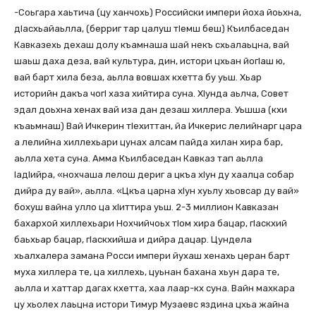
-Соьгара хаьтича (цу ханчохь) Российски импери йоха йоьхна,
дІасхьайаьлла, (берриг тар цалуш тІемш беш) Къилбаседан
Кавказехь дехаш долу къамнаша шай некъ схьалаьцна, вай
шаьш даха деза, вай культура, дин, истори цхьан йогІаш ю,
вай барт хила беза, аьлла вовшах кхетта бу уьш. Хьар
историйн дакъа чогІ хаза хийтира суна. ХІунда аьлча, Совет
эдал доьхна хенах вай иза дан дезаш хиллера. Уьшша (кхи
къаьмнаш) Вай Ичкерин тІехиттан, йа Ичкерис лелийнарг цара
а лелийна хиллехьари цунах алсам пайда хилан хира бар,
аьлла хета суна. Амма Къилбаседан Кавказ тап аьлла
ІадІийра, «нохчаша лелош дериг а цкъа хІун ду хаалца собар
дийра ду вай», аьлла. «Цкъа царна хІун хуьлу хьовсар ду вай»
бохуш вайна улло ца хІиттира уьш. 2-3 миллион Кавказан
бахархой хиллехьари Нохчийчоьх тІом хира бацар, гІаскхий
баьхьар бацар, гІаскхийша и дийра дацар. Цундела
хьалхалера замана Росси импери йухаш хенахь церан барт
муха хиллера те, ца хиллехь, цуьнан бахана хьун дара те,
аьлла и хаттар дагах кхетта, хаа лаар-кх суна. Вайн махкара
цу хьолех лаьцна истори Тимур Музаевс яздина цхьа жайна