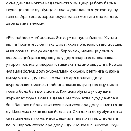
юкъа даьлла йоккха издательство йу. Цаьрца болх барна
тхуна дозалле ду, хІунда аьлча журналан статус кхи хуьлу
таккха. Ара хецар, зорбанехула массо меттига даржа дар,
цара шайна тІелоцу.
«Prometheus» «Caucasus Survey» ца дуста йиш яц. ХІунда
аьлча Прометеус баттахь шиъа, кхоъа бІе, эзар стаго доьшар,
«Caucasus Survey» академи барамехь, Іилманца доьзна
хаамаш, дийцарш яздеш долу дера эзаршкахь, эзаршкахь
уггарен тоьлла университеташкахь тидаме оьцуш ду. Кавказ
чулацам болуш долу журналшан юккъехь рейтинга хьажна
дикчу могІехь ду. Ткъа шо хьалха ара довлуш долу
журналашиг хьажча, тхайниг алсамо ю, цундера оцу хьоло
тхоьга болх бан дога доита. Кхи цхьа хІума ду- оцу шиъ
журналас тхуна ахча ца деана. Йа тхун ахча лурду аьлла а
беш бац оха и болх. «Caucasus Survey» ара долуш шийтта шо
ду. Цхьаммо цхьаъ кепек йелла яц. Оха даьш долу хІума дика
хаза дан лаьа тхуна, наха дешийла лаьа, хаттарш дойла а
лаьа. Шарахь кхузза ара долуш ду «Caucasus Survey». Тхун