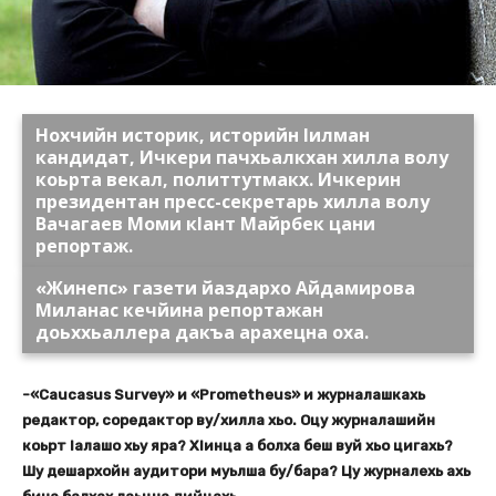
Нохчийн историк, историйн Іилман
кандидат, Ичкери пачхьалкхан хилла волу
коьрта векал, политтутмакх. Ичкерин
президентан пресс-секретарь хилла волу
Вачагаев Моми кІант Майрбек цани
репортаж.
«Жинепс» газети йаздархо Айдамирова
Миланас кечйина репортажан
доьххьаллера дакъа арахецна оха.
-«Caucasus Survey» и «Prometheus» и журналашкахь
редактор, соредактор ву/хилла хьо. Оцу журналашийн
коьрт Іалашо хьу яра? ХІинца а болха беш вуй хьо цигахь?
Шу дешархойн аудитори муьлша бу/бара? Цу журналехь ахь