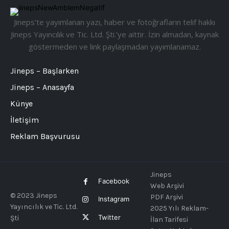
Jineps’te yayımlanan yazı, haber ve fotoğrafların telif hakkı
Jineps Yayıncılık ve Tic. Ltd. Şti.’ye aittir. İzin almadan, kaynak
göstermeden ve link paylaşmadan yayımlanamaz.
Jineps – Başlarken
Jineps – Anasayfa
Künye
İletişim
Reklam Başvurusu
Jineps
Facebook
Web Arşivi
© 2023 Jineps
PDF Arşivi
Instagram
Yayıncılık ve Tic. Ltd.
2025 Yılı Reklam-
Twitter
Şti
İlan Tarifesi