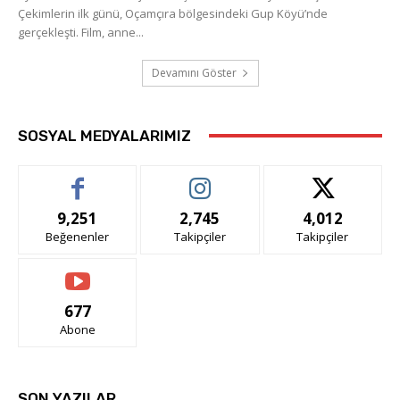
Çekimlerin ilk günü, Oçamçıra bölgesindeki Gup Köyü’nde
gerçekleşti. Film, anne...
Devamını Göster
SOSYAL MEDYALARIMIZ
9,251
2,745
4,012
Beğenenler
Takipçiler
Takipçiler
677
Abone
SON YAZILAR