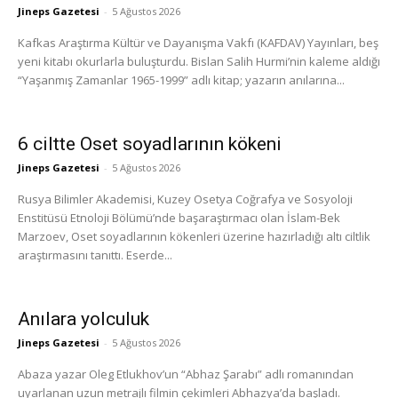
Jineps Gazetesi
-
5 Ağustos 2026
Kafkas Araştırma Kültür ve Dayanışma Vakfı (KAFDAV) Yayınları, beş
yeni kitabı okurlarla buluşturdu. Bislan Salih Hurmi’nin kaleme aldığı
“Yaşanmış Zamanlar 1965-1999” adlı kitap; yazarın anılarına...
6 ciltte Oset soyadlarının kökeni
Jineps Gazetesi
-
5 Ağustos 2026
Rusya Bilimler Akademisi, Kuzey Osetya Coğrafya ve Sosyoloji
Enstitüsü Etnoloji Bölümü’nde başaraştırmacı olan İslam-Bek
Marzoev, Oset soyadlarının kökenleri üzerine hazırladığı altı ciltlik
araştırmasını tanıttı. Eserde...
Anılara yolculuk
Jineps Gazetesi
-
5 Ağustos 2026
Abaza yazar Oleg Etlukhov’un “Abhaz Şarabı” adlı romanından
uyarlanan uzun metrajlı filmin çekimleri Abhazya’da başladı.