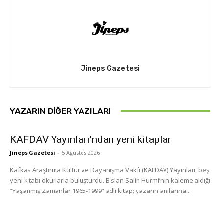
Jineps Gazetesi
YAZARIN DIĞER YAZILARI
KAFDAV Yayınları’ndan yeni kitaplar
Jineps Gazetesi
-
5 Ağustos 2026
Kafkas Araştırma Kültür ve Dayanışma Vakfı (KAFDAV) Yayınları, beş
yeni kitabı okurlarla buluşturdu. Bislan Salih Hurmi’nin kaleme aldığı
“Yaşanmış Zamanlar 1965-1999” adlı kitap; yazarın anılarına...