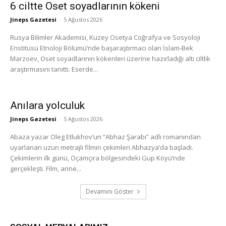
6 ciltte Oset soyadlarının kökeni
Jineps Gazetesi
-
5 Ağustos 2026
Rusya Bilimler Akademisi, Kuzey Osetya Coğrafya ve Sosyoloji
Enstitüsü Etnoloji Bölümü’nde başaraştırmacı olan İslam-Bek
Marzoev, Oset soyadlarının kökenleri üzerine hazırladığı altı ciltlik
araştırmasını tanıttı. Eserde...
Anılara yolculuk
Jineps Gazetesi
-
5 Ağustos 2026
Abaza yazar Oleg Etlukhov’un “Abhaz Şarabı” adlı romanından
uyarlanan uzun metrajlı filmin çekimleri Abhazya’da başladı.
Çekimlerin ilk günü, Oçamçıra bölgesindeki Gup Köyü’nde
gerçekleşti. Film, anne...
Devamını Göster