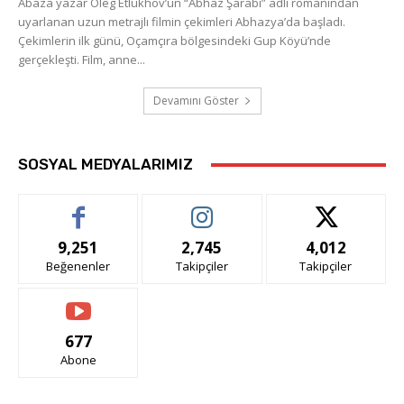
Abaza yazar Oleg Etlukhov’un “Abhaz Şarabı” adlı romanından
uyarlanan uzun metrajlı filmin çekimleri Abhazya’da başladı.
Çekimlerin ilk günü, Oçamçıra bölgesindeki Gup Köyü’nde
gerçekleşti. Film, anne...
Devamını Göster
SOSYAL MEDYALARIMIZ
9,251
2,745
4,012
Beğenenler
Takipçiler
Takipçiler
677
Abone