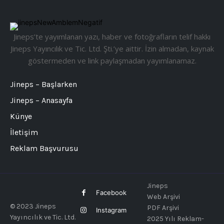
Jineps’te yayımlanan yazı, haber ve fotoğrafların telif hakkı
Jineps Yayıncılık ve Tic. Ltd. Şti.’ye aittir. İzin almadan, kaynak
göstermeden ve link paylaşmadan yayımlanamaz.
Jineps – Başlarken
Jineps – Anasayfa
Künye
İletişim
Reklam Başvurusu
Jineps
Facebook
Web Arşivi
© 2023 Jineps
PDF Arşivi
Instagram
Yayıncılık ve Tic. Ltd.
2025 Yılı Reklam-