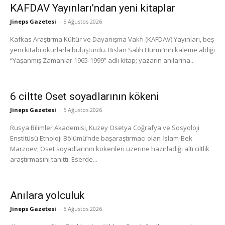
KAFDAV Yayınları’ndan yeni kitaplar
Jineps Gazetesi
-
5 Ağustos 2026
Kafkas Araştırma Kültür ve Dayanışma Vakfı (KAFDAV) Yayınları, beş
yeni kitabı okurlarla buluşturdu. Bislan Salih Hurmi’nin kaleme aldığı
“Yaşanmış Zamanlar 1965-1999” adlı kitap; yazarın anılarına...
6 ciltte Oset soyadlarının kökeni
Jineps Gazetesi
-
5 Ağustos 2026
Rusya Bilimler Akademisi, Kuzey Osetya Coğrafya ve Sosyoloji
Enstitüsü Etnoloji Bölümü’nde başaraştırmacı olan İslam-Bek
Marzoev, Oset soyadlarının kökenleri üzerine hazırladığı altı ciltlik
araştırmasını tanıttı. Eserde...
Anılara yolculuk
Jineps Gazetesi
-
5 Ağustos 2026