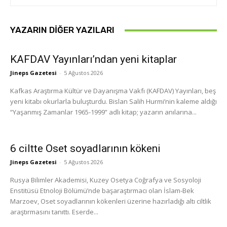
YAZARIN DIĞER YAZILARI
KAFDAV Yayınları’ndan yeni kitaplar
Jineps Gazetesi
-
5 Ağustos 2026
Kafkas Araştırma Kültür ve Dayanışma Vakfı (KAFDAV) Yayınları, beş
yeni kitabı okurlarla buluşturdu. Bislan Salih Hurmi’nin kaleme aldığı
“Yaşanmış Zamanlar 1965-1999” adlı kitap; yazarın anılarına...
6 ciltte Oset soyadlarının kökeni
Jineps Gazetesi
-
5 Ağustos 2026
Rusya Bilimler Akademisi, Kuzey Osetya Coğrafya ve Sosyoloji
Enstitüsü Etnoloji Bölümü’nde başaraştırmacı olan İslam-Bek
Marzoev, Oset soyadlarının kökenleri üzerine hazırladığı altı ciltlik
araştırmasını tanıttı. Eserde...