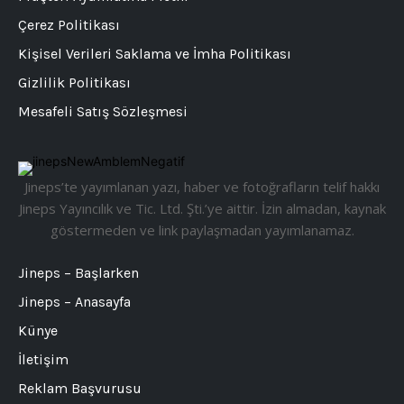
Çerez Politikası
Kişisel Verileri Saklama ve İmha Politikası
Gizlilik Politikası
Mesafeli Satış Sözleşmesi
Jineps’te yayımlanan yazı, haber ve fotoğrafların telif hakkı
Jineps Yayıncılık ve Tic. Ltd. Şti.’ye aittir. İzin almadan, kaynak
göstermeden ve link paylaşmadan yayımlanamaz.
Jineps – Başlarken
Jineps – Anasayfa
Künye
İletişim
Reklam Başvurusu