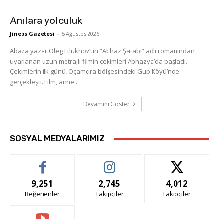
Anılara yolculuk
Jineps Gazetesi
-
5 Ağustos 2026
Abaza yazar Oleg Etlukhov’un “Abhaz Şarabı” adlı romanından
uyarlanan uzun metrajlı filmin çekimleri Abhazya’da başladı.
Çekimlerin ilk günü, Oçamçıra bölgesindeki Gup Köyü’nde
gerçekleşti. Film, anne...
Devamını Göster
SOSYAL MEDYALARIMIZ
9,251
2,745
4,012
Beğenenler
Takipçiler
Takipçiler