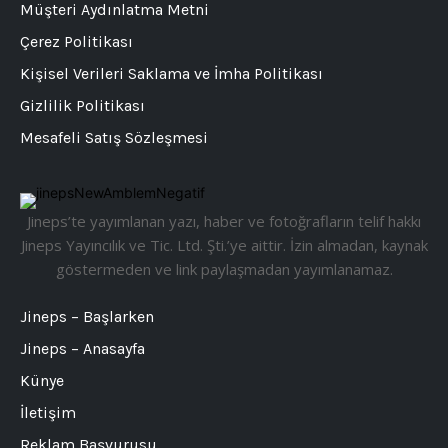
Müşteri Aydınlatma Metni
Çerez Politikası
Kişisel Verileri Saklama ve İmha Politikası
Gizlilik Politikası
Mesafeli Satış Sözleşmesi
Jineps’te yayımlanan yazı, haber ve fotoğrafların telif hakkı
Jineps Yayıncılık ve Tic. Ltd. Şti.’ye aittir. İzin almadan, kaynak
göstermeden ve link paylaşmadan yayımlanamaz.
Jineps – Başlarken
Jineps – Anasayfa
Künye
İletişim
Reklam Başvurusu