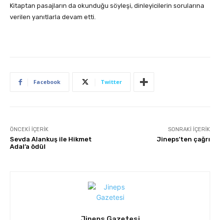
Kitaptan pasajların da okunduğu söyleşi, dinleyicilerin sorularına
verilen yanıtlarla devam etti.
Facebook
Twitter
ÖNCEKI İÇERIK
SONRAKI İÇERIK
Sevda Alankuş ile Hikmet
Jineps’ten çağrı
Adal’a ödül
Jineps Gazetesi