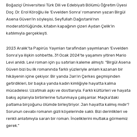
Boğaziçi Üniversitesi Türk Dili ve Edebiyatı Bölümü Öğretim Üyesi
Doç. Dr. Erol Köroğlu ile ‘Evvelden Sonra’ romanının yazarı Birgül
Asena Güven’in söyleşisi, Seyfullah Dağıstanlı’nın
moderatörlüğünde, kitabın kapağının çizeri Aydan Çelik’in
katılımıyla gerçekleşti.
2023 Aralık’ta Papirüs Yayınları tarafından yayımlanan ‘Evvelden
Sonra’ya ilişkin sohbette, 31 Ocak 2024’te yaşamını yitiren Mario
Levi anıldı. Levi roman için şu satırları kaleme almıştı: “Birgül Asena
Güven bizi bu ilk romanında farklı yüzleriyle anlam kazanan bir
hikâyenin içine çekiyor. Bir yanda Jan’ın Çerkes geçmişinden
getirdikleri, bir başka yanda kadın kimliğiyle hayatta kalma
mücadelesi. Uzatmalı aşkı ve dostlarıyla. Farklı kültürleri ve hayata
bakış açılarıyla birbirlerine tutunmaya çalışanlar. Maçka’daki
patlama birçoğunu ölümde birleştiriyor. Jan hayatta kalmış mıdır?
Sorunun cevabı romanın gizli köşelerinde saklı. Bizi derinlikleri ve
renkli anlatımıyla saran bir roman. İnceliklerini mutlaka görmemiz
gerek.”