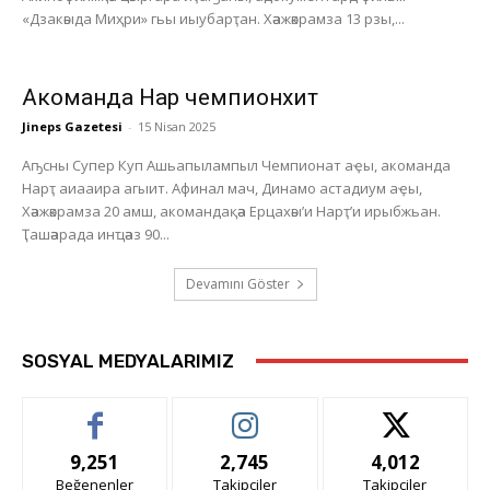
«Дзакәыда Миҳри» гьы иыубарҭан. Хәажәкрамза 13 рзы,...
Акоманда Нарҭ чемпионхит
Jineps Gazetesi
-
15 Nisan 2025
Аҧсны Супер Куп Ашьапылампыл Чемпионат аҿы, акоманда
Нарҭ аиааира агыит. Афинал мач, Динамо астадиум аҿы,
Хәажәкрамза 20 амш, акомандақәа Ерцахәы’и Нарҭ’и ирыбжьан.
Ҭашәарада инҵәаз 90...
Devamını Göster
SOSYAL MEDYALARIMIZ
9,251
2,745
4,012
Beğenenler
Takipçiler
Takipçiler