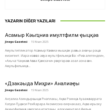
YAZARIN DIĞER YAZILARI
Асҭамыр Кәыҵниа имултфилм ҿыцқәа
Jineps Gazetesi
-
15 Nisan 2025
Амультипликатор Асәамыр Кәыәниа мышқәак раәхьа ахәыҷы рацәа
еизигеит. Иара иаәиәаз аәсуа мультфильмқәа әба: «Риәа алегендеи»,
«Ахьча Чаҳмаәи Аәсәаа Қәамзачи» рәыргараәы азал азна әәын.
Амульфильмқәа...
«Дзакәыда Миҳри» Анҭалиаҿы
Jineps Gazetesi
-
15 Nisan 2025
Анҭалиа Азиндырҩыцәа Рнаплакы, Аҳәса Рзинқәа Ауаажәларратә
Хаҵеи-Ҧҳәыси Реиҟарара Акомиссиа еиҿнакааз, Аҳәса ирызку
Акинофилмқәа цәыргара иҭагӡаны, адокументард фильм