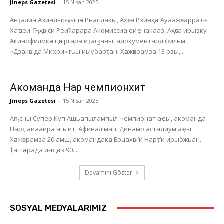
Jineps Gazetesi
-
15 Nisan 2025
Анҭалиа Азиндырҩыцәа Рнаплакы, Аҳәса Рзинқәа Ауаажәларратә
Хаҵеи-Ҧҳәыси Реиҟарара Акомиссиа еиҿнакааз, Аҳәса ирызку
Акинофилмқәа цәыргара иҭагӡаны, адокументард фильм
«Дзакәыда Миҳри» гьы иыубарҭан. Хәажәкрамза 13 рзы,...
Акоманда Нарҭ чемпионхит
Jineps Gazetesi
-
15 Nisan 2025
Аҧсны Супер Куп Ашьапылампыл Чемпионат аҿы, акоманда
Нарҭ аиааира агыит. Афинал мач, Динамо астадиум аҿы,
Хәажәкрамза 20 амш, акомандақәа Ерцахәы’и Нарҭ’и ирыбжьан.
Ҭашәарада инҵәаз 90...
Devamını Göster
SOSYAL MEDYALARIMIZ