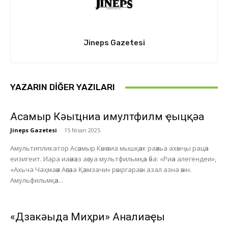
Jineps Gazetesi
YAZARIN DIĞER YAZILARI
Асҭамыр Кәыҵниа имултфилм ҿыцқәа
Jineps Gazetesi
-
15 Nisan 2025
Амультипликатор Асәамыр Кәыәниа мышқәак раәхьа ахәыҷы рацәа
еизигеит. Иара иаәиәаз аәсуа мультфильмқәа әба: «Риәа алегендеи»,
«Ахьча Чаҳмаәи Аәсәаа Қәамзачи» рәыргараәы азал азна әәын.
Амульфильмқәа...
«Дзакәыда Миҳри» Анҭалиаҿы