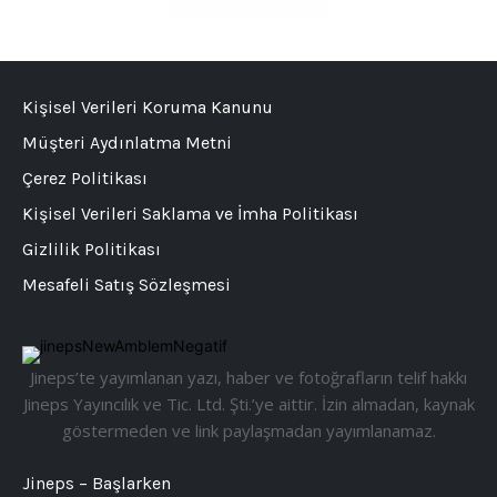
Kişisel Verileri Koruma Kanunu
Müşteri Aydınlatma Metni
Çerez Politikası
Kişisel Verileri Saklama ve İmha Politikası
Gizlilik Politikası
Mesafeli Satış Sözleşmesi
Jineps’te yayımlanan yazı, haber ve fotoğrafların telif hakkı
Jineps Yayıncılık ve Tic. Ltd. Şti.’ye aittir. İzin almadan, kaynak
göstermeden ve link paylaşmadan yayımlanamaz.
Jineps – Başlarken