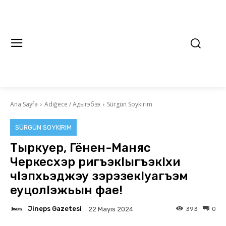
Ana Sayfa
Adığece / Адыгэбзэ
Sürgün Soykırım
SÜRGÜN SOYKIRIM
Тыркуер, Гёнен-Маняс
Черкесхэр ригъэкlыгъэкlхи
чlэпхьэджэу зэрэзекlуагъэм
еуцолlэжьын фае!
Jineps Gazetesi
393
0
22 Mayıs 2024