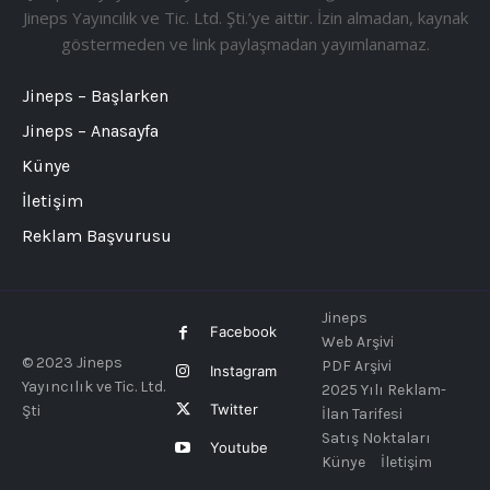
Jineps Yayıncılık ve Tic. Ltd. Şti.’ye aittir. İzin almadan, kaynak
göstermeden ve link paylaşmadan yayımlanamaz.
Jineps – Başlarken
Jineps – Anasayfa
Künye
İletişim
Reklam Başvurusu
Jineps
Facebook
Web Arşivi
© 2023 Jineps
PDF Arşivi
Instagram
Yayıncılık ve Tic. Ltd.
2025 Yılı Reklam-
Twitter
Şti
İlan Tarifesi
Satış Noktaları
Youtube
Künye
İletişim