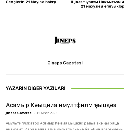
Gençlerin 21 Mayıs’a bakışı
ЩIалэгъуалэм Накъыгъэм и
21 махуэм я еплъыкIэр
Jineps Gazetesi
YAZARIN DIĞER YAZILARI
Асҭамыр Кәыҵниа имултфилм ҿыцқәа
Jineps Gazetesi
-
15 Nisan 2025
Амультипликатор Асәамыр Кәыәниа мышқәак раәхьа ахәыҷы рацәа
еизигеит. Иара иаәиәаз аәсуа мультфильмқәа әба: «Риәа алегендеи»,