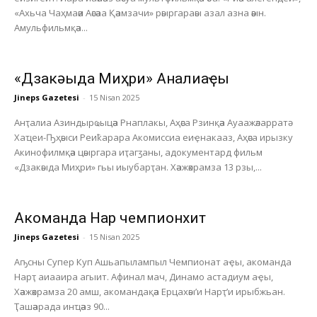
«Ахьча Чаҳмаәи Аәсәаа Қәамзачи» рәыргараәы азал азна әәын.
Амульфильмқәа...
«Дзакәыда Миҳри» Анҭалиаҿы
Jineps Gazetesi
-
15 Nisan 2025
Анҭалиа Азиндырҩыцәа Рнаплакы, Аҳәса Рзинқәа Ауаажәларратә
Хаҵеи-Ҧҳәыси Реиҟарара Акомиссиа еиҿнакааз, Аҳәса ирызку
Акинофилмқәа цәыргара иҭагӡаны, адокументард фильм
«Дзакәыда Миҳри» гьы иыубарҭан. Хәажәкрамза 13 рзы,...
Акоманда Нарҭ чемпионхит
Jineps Gazetesi
-
15 Nisan 2025
Аҧсны Супер Куп Ашьапылампыл Чемпионат аҿы, акоманда
Нарҭ аиааира агыит. Афинал мач, Динамо астадиум аҿы,
Хәажәкрамза 20 амш, акомандақәа Ерцахәы’и Нарҭ’и ирыбжьан.
Ҭашәарада инҵәаз 90...