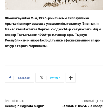
Жьоныгъуакlэм 2-м, 1923-рэ илъэсым «Япсэупlэхэм
Арыгъэкlынхэр» зышъхьа унашъомкlэ, къалэхэу Гёнен ыкlи
Маняс къяшlэкlыгъэ Черкес къоджэ 14-р къаунэкlыгъ. Ащ и
апэрэр Тыгъэгъазэм 1922-рэ илъэсыр ары. Тыркуе
Республикэм и апэрэ lэкlоцl лъэпкъ ефыжьэжьыным апэрэ
огъур атефагъ Черкесхэм.
Facebook
Twitter
ÖNCEKI İÇERIK
SONRAKI İÇERIK
Geçmişin ışığında bugün:
БлэкIам и нэхумкIэ нобэр: