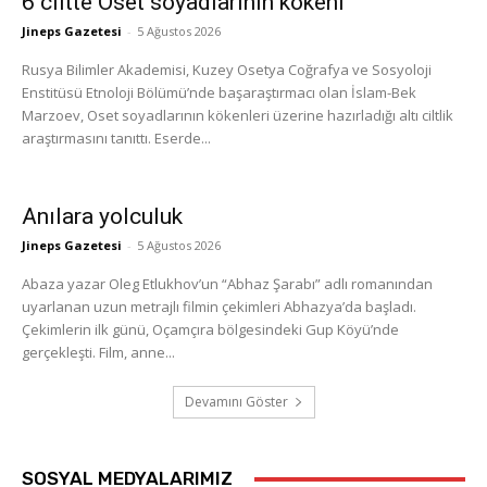
6 ciltte Oset soyadlarının kökeni
Jineps Gazetesi
-
5 Ağustos 2026
Rusya Bilimler Akademisi, Kuzey Osetya Coğrafya ve Sosyoloji
Enstitüsü Etnoloji Bölümü’nde başaraştırmacı olan İslam-Bek
Marzoev, Oset soyadlarının kökenleri üzerine hazırladığı altı ciltlik
araştırmasını tanıttı. Eserde...
Anılara yolculuk
Jineps Gazetesi
-
5 Ağustos 2026
Abaza yazar Oleg Etlukhov’un “Abhaz Şarabı” adlı romanından
uyarlanan uzun metrajlı filmin çekimleri Abhazya’da başladı.
Çekimlerin ilk günü, Oçamçıra bölgesindeki Gup Köyü’nde
gerçekleşti. Film, anne...
Devamını Göster
SOSYAL MEDYALARIMIZ