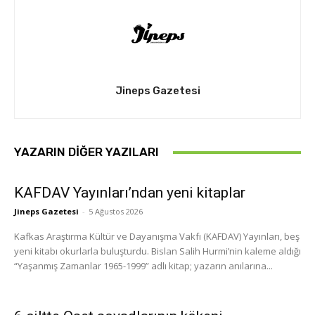
Jineps Gazetesi
YAZARIN DIĞER YAZILARI
KAFDAV Yayınları’ndan yeni kitaplar
Jineps Gazetesi
-
5 Ağustos 2026
Kafkas Araştırma Kültür ve Dayanışma Vakfı (KAFDAV) Yayınları, beş
yeni kitabı okurlarla buluşturdu. Bislan Salih Hurmi’nin kaleme aldığı
“Yaşanmış Zamanlar 1965-1999” adlı kitap; yazarın anılarına...