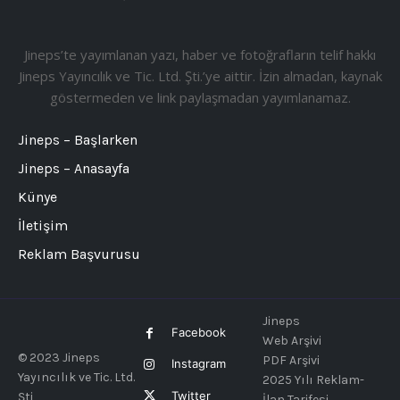
Jineps’te yayımlanan yazı, haber ve fotoğrafların telif hakkı
Jineps Yayıncılık ve Tic. Ltd. Şti.’ye aittir. İzin almadan, kaynak
göstermeden ve link paylaşmadan yayımlanamaz.
Jineps – Başlarken
Jineps – Anasayfa
Künye
İletişim
Reklam Başvurusu
Jineps
Facebook
Web Arşivi
© 2023 Jineps
PDF Arşivi
Instagram
Yayıncılık ve Tic. Ltd.
2025 Yılı Reklam-
Twitter
Şti
İlan Tarifesi