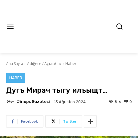
Ana Sayfa
Adığece / Адыгэбзэ
Haber
HABER
Дугъ Мирач тыгу илъыщт…
Jineps Gazetesi
816
0
15 Ağustos 2024
Facebook
Twitter