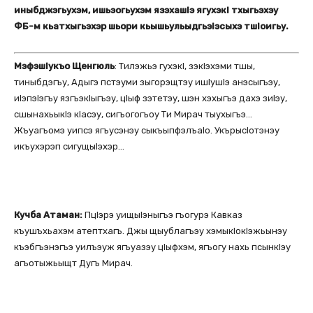
иныбджэгьухэм, ишьэогьухэм язэхашІэ ягухэкІ тхыгьэхэу
ФБ-м кьатхыгьэхэр шьори кьышьульыдгьэІэсыхэ тшІоигьу.
МэфэшІукъо Щенгюль
: Тилэжьэ гухэкІ, зэкІэхэми тшы,
тиныбдэгъу, Адыгэ пстэуми зыгорэщтэу ишІушІэ анэсыгъэу,
иІэпэІэгъу язгъэкІыгъэу, цІыф зэтетэу, шэн хэхыгъэ дахэ зиІэу,
сшынахьыкІэ кІасэу, сигъогогъоу Ти Мирач тыухыгъэ…
Жъуагъомэ уипсэ ягъусэнэу сыкъыпфэлъаІо. УкърысІотэнэу
икъухэрэп сигущыІэхэр…
Кучба Атаман:
ПцІэрэ уищыІэныгъэ гъогурэ Кавказ
къушъхьахэм атептхагъ. Джы щыублагъэу хэмыкІокІэжьынэу
къэбгъэнэгъэ уилъэуж ягъуазэу цІыфхэм, ягъогу нахь псынкІэу
агъотыжьыщт Дугъ Мирач.