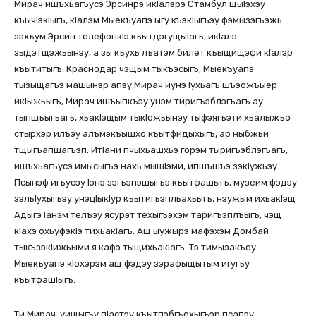
Мирач ишъхьагъусэ Эрсинрэ икІалэрэ Стамбул щыІэхэу
къычІэкІыгъ, кІалэм Мыекъуапэ ыгу къэкІыгъэу фэмызэгъэжь
зэхъум Эрсин телефонкІэ къытдэгущыІагъ, икІалэ
зыдэтщэжьынэу, а зы къухь лъатэм билет къыщищэфи кІалэр
къытитыгъ. Краснодар чэщым тыкъэсыгъ, Мыекъуапэ
тызыщагъэ машынэр апэу Мирач иунэ Іухьагъ шъэожъыер
икІыжьыгъ, Мирач ишъыпкъэу унэм тиригъэблэгъагъ ау
тыпшъыгъагъ, хьакІэщым тыкІожьынэу тыфэягъэти хьалыжъо
стырхэр илъэу алъмэкъышхо къытфидыхыгъ, ар ныбжьи
тщыгъапшагъэп. ИтІани пчыхьашхьэ горэм тыригъэблэгъагъ,
ишъхьагъусэ имысыгъэ нахь мышІэми, ипшъшъэ зэкІужьэу
Псынэф игъусэу Іэнэ зэгъэпэшыгъэ къытфашыгъ, музеим фэдэу
зэльІухыгъэу унэцІыкІур къытигъэпльахьыгъ, нэужым ихьакІэщ
Адыгэ Іанэм телъэу ясурэт техыгъэхэм таригъэплъыгъ, чэщ
кІахэ охьуфэкІэ тихьакІагъ. Ащ ыужырэ мафэхэм Домбай
тыкъзэкІижьыми я кафэ тыщихьакІагъ. Тэ тимызакъоу
Мыекъуапэ кІохэрэм ащ фэдэу зэрафыщытым игугъу
къытфашІыгъ.
Ти Мирач, уищыгъу пІастэу къытпэбгъохыгъэр псапэу