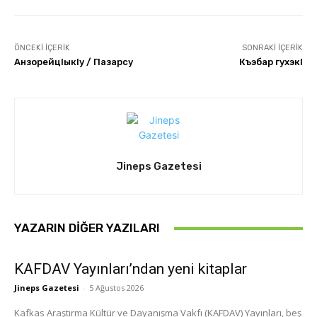
ÖNCEKI İÇERIK
SONRAKI İÇERIK
АнзорейцІыкІу / Пазарсу
Къэбар гухэкI
Jineps Gazetesi
YAZARIN DIĞER YAZILARI
KAFDAV Yayınları’ndan yeni kitaplar
Jineps Gazetesi
-
5 Ağustos 2026
Kafkas Araştırma Kültür ve Dayanışma Vakfı (KAFDAV) Yayınları, beş