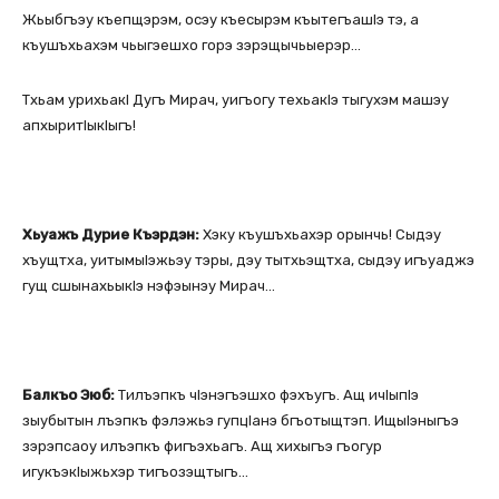
Жьыбгъэу къепщэрэм, осэу къесырэм къытегъашІэ тэ, а
къушъхьахэм чьыгэешхо горэ зэрэщычьыерэр…
Тхьам урихьакІ Дугъ Мирач, уигъогу техьакІэ тыгухэм машэу
апхыритІыкІыгъ!
Хьуажъ Дурие Къэрдэн:
Хэку къушъхьахэр орынчь! Сыдэу
хъущтха, уитымыІэжьэу тэры, дэу тытхьэщтха, сыдэу игъуаджэ
гущ сшынахьыкІэ нэфэынэу Мирач…
Балкъо Эюб:
Тилъэпкъ чІэнэгъэшхо фэхъугъ. Ащ ичІыпІэ
зыубытын лъэпкъ фэлэжьэ гупцІанэ бгъотыщтэп. ИщыІэныгъэ
зэрэпсаоу илъэпкъ фигъэхьагъ. Ащ хихыгъэ гъогур
игукъэкІыжьхэр тигъозэщтыгъ…