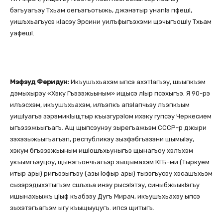
бэгъуагъэу Тхьам оегъэгъотыжь, джэнэтыр унапІэ пфешІ,
уишъхьагъусэ кІасэу Эрсини уилъфыгъэхэми щэчыгъошІу Тхьам
уафешІ.
Мэфэуд Феридун:
Икъушъхьахэм ыпсэ ахэтІагъэу, шьыпкъэм
дэмыхырэу «Хэку Гъэзэжьыным» ищысэ лІыр псэхыгъэ. Я 90-рэ
илъэсхэм, икъушъхьахэм, илъэпкъ апэІапчьэу лъэпкъым
уишІуагъэ зэрэмикІыщтыр къызгурэІом ихэку гупсэу Черкесием
ыгъэзэжьыгъагъ. Ащ щыпсэунэу зырегъажьэм СССР-р джыри
зэхэзыжьыгъагъэп, республикэу зызфэбгъэзэни щымыІэу,
хэкум бгъэзэжьыным ишІошъхьуныгъэ щынагъоу хэлъхэм
укъымгъэуцоу, щынэгъончьагъэр зыщымахэм КГБ-ми (Тыркуем
итыр ары) ригъэзыгъэу (азы Іофыр ары) тызэгъусэу хэсашъхьэм
сызэрэдыхэтыгъэм сшъхьа инэу рысэІэтэу, синыбжьыкІэгъу
ишынахьыжъ цІыф къабзэу Дугъ Мирач, икъушъхьахэу ыпсэ
зыхэтэгъагъэм ыгу къыщыуцугъ. ипсэ щитыгъ.