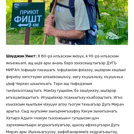
Шэуджэн Умит:
Я 80-рэ илъэсхэм якІэух, я 90-рэ илъэсхэм
якъежьапІ, ащ ыцІэ ары анахь бэрэ зэхэсхыщтыгъэр ДУГЪ
МИРАЧ. ІофышІэ пхьэшагъ. ІофшІакІэм фэІазэу, ышІэрэм хэшІыкІ
фириІэу зэпстэуми алъыІэсышъоу, зыгу къушъхьэу, къушъхьа
цІыф Черкес шъыпкъагъ. Тэри ащ тыфэдэным
тычІэхъопсыщтыгъ. МакІэу гущыІэм, бэ зэшІуихэу, ышІэрэр
ыгъэцакІэщытыгъ. ИгущыІэхэр псахьыгъэу къабзэщтыгъ. Игъо
къызэсым хьылъэм чІэуцуи апэу гъогум техьагъэр Дугъ Мирач
арыгъэ. Сыд хьугъэми зыкъримгъэуфэу Хэкум зыхигъэнагъ.
Хэтырэ Адыги «хэкум гъэзэжьын» гупшысэм щэч
зэрэхэмылъыри агурызгъэІуагъэр, щысэу афэхъугъэри Дугъ
Мирач ары. Ишъхьагъусэу, зыфэбанэрэмкІэ зэдрагъаштэу,