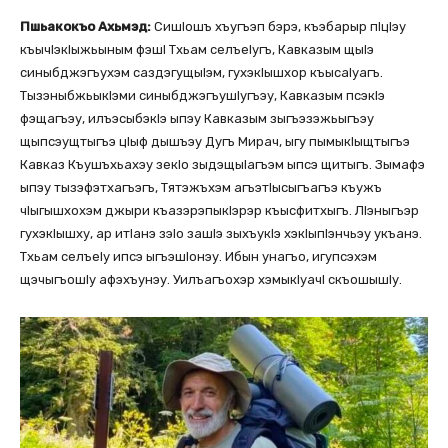
Пшьакокъо Ахьмэд:
СишІошъ хъугъэп бэрэ, къэбарыр пІцІэу
къычІэкІыжьыным фэшІ Тхьам селъеІугъ, Кавказым щыІэ
синыбджэгъухэм саздэгущыІэм, гухэкІышхор къысаІуагъ.
ТызэныбжьыкІэми синыбджэгъушІугъэу, Кавказым псэкІэ
фэщагъэу, илъэсыбэкІэ ыпэу Кавказым зыгъэзэжьыгъэу
щыпсэущтыгъэ цІыф дышъэу Дугъ Мирач, ыгу пымыкІыщтыгъэ
Кавказ Къушъхьахэу зекІо зыдэщыІагъэм ыпсэ щитыгъ. Зымафэ
ыпэу тызэфэтхагъэгъ, Тятэжъхэм агъэтІысыгъагъэ къужъ
чІыгышхохэм джыри къазэрэпыкІэрэр къысфитхыгъ. ЛІэныгъэр
гухэкІышху, ар итІанэ зэІо зашІэ зыхъукІэ хэкІыпІэнчьэу укъанэ.
Тхьам селъеІу ипсэ ыгъэшІонэу. Ибын унагъо, игупсэхэм
щэчыгъошІу афэхъунэу. Уилъагъохэр хэмыкІуачІ скъошышІу.