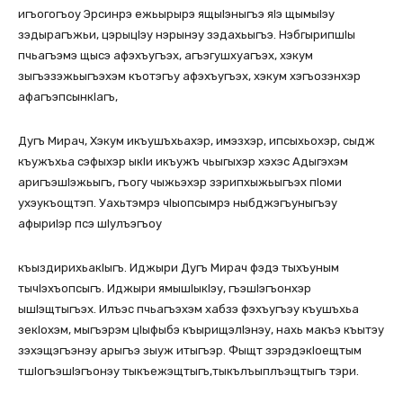
игъогогъоу Эрсинрэ ежьырырэ ящыІэныгъэ яІэ щымыІэу
зэдырагъжьи, цэрыцІэу нэрынэу зэдахьыгъэ. НэбгырипшІы
пчьагъэмэ щысэ афэхъугъэх, агъэгушхуагъэх, хэкум
зыгъэзэжьыгъэхэм къотэгъу афэхъугъэх, хэкум хэгъозэнхэр
афагъэпсынкІагъ,
Дугъ Мирач, Хэкум икъушъхьахэр, имэзхэр, ипсыхьохэр, сыдж
къужъхьа сэфыхэр ыкІи икъужъ чьыгыхэр хэхэс Адыгэхэм
аригъэшІэжьыгъ, гъогу чыжьэхэр зэрипхыжьыгъэх пІоми
ухэукъощтэп. Уахьтэмрэ чІыопсымрэ ныбджэгъуныгъэу
афыриІэр псэ шІулъэгъоу
къыздирихьакІыгъ. Иджыри Дугъ Мирач фэдэ тыхъуным
тычІэхъопсыгъ. Иджыри ямышІыкІэу, гъэшІэгъонхэр
ышІэщтыгъэх. Илъэс пчьагъэхэм хабзэ фэхъугъэу къушъхьа
зекІохэм, мыгъэрэм цІыфыбэ къырищэлІэнэу, нахь макъэ къытэу
зэхэщэгъэнэу арыгъэ зыуж итыгъэр. Фыщт зэрэдэкІоещтым
тшІогъэшІэгъонэу тыкъежэщтыгъ,тыкълъыплъэщтыгъ тэри.