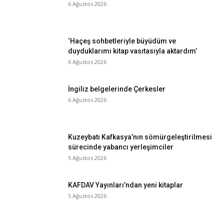
6 Ağustos 2026
‘Haçeş sohbetleriyle büyüdüm ve
duyduklarımı kitap vasıtasıyla aktardım’
6 Ağustos 2026
İngiliz belgelerinde Çerkesler
6 Ağustos 2026
Kuzeybatı Kafkasya’nın sömürgeleştirilmesi
sürecinde yabancı yerleşimciler
5 Ağustos 2026
KAFDAV Yayınları’ndan yeni kitaplar
5 Ağustos 2026