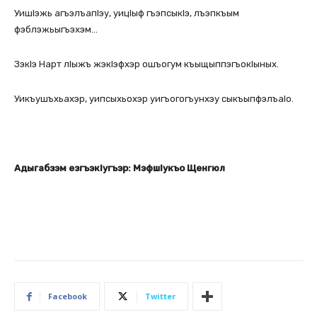
УишІэжь агъэлъапІэу, уицІыф гъэпсыкІэ, лъэпкъым
фэблэжьыгъэхэм…
ЗэкІэ Нарт лІыжъ жэкІэфхэр ошъогум къыщыппэгъокІыных.
Уикъушъхьахэр, уипсыхьохэр уигъогогъунхэу сыкъыпфэлъаІо.
Адыгабзэм езгъэкIугъэр: МэфшIукъо Щенгюл
Facebook
Twitter