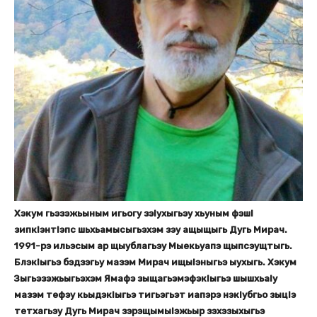
Хэкум гьэзэжьыным игьогу зэІухыгьэу хьуным фэшІ
зипкІэнтІэпс шьхьамысыгьэхэм зэу ащыщыгь Дугь Мирач.
1991-рэ ильэсым ар щыублагьэу Мыекьуапэ щыпсэущтыгь.
БлэкІыгьэ бэдзэгьу мазэм Мирач ищыІэныгьэ ыухыгь. Хэкум
Зыгьэзэжьыгьэхэм Ямафэ зыщагьэмэфэкІыгьэ шышхьаІу
мазэм тефэу кьыдэкІыгьэ тигьэгьэт иапэрэ нэкІубгьо зыцІэ
тетхагьэу Дугь Мирач зэрэщымыІэжьыр зэхэзыхыгьэ