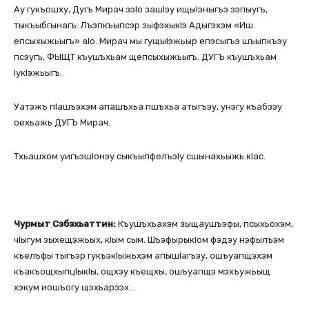
Ау гукъошху, Дугъ Мирач зэІо зашІэу ищыІэныгъэ зэпыугъ,
тыкъыбгынагъ. Лъэпкъыпсэр зыфэхыкІэ Адыгэхэм «Иш
епсыхыжьыгъ» аІо. Мирач мы гущыІэжьыр епэсыгъэ шъыпкъэу
псэугъ, ФЫЩТ къушъхьам щепсыхыжьыгъ. ДУГЪ къушъхьам
ІукІэжьыгъ.
Уатэжъ пІашъэхэм апашъхьа пшъхьа атыгъэу, унэгу къабзэу
оехьажь ДУГЪ Мирач.
Тхьашхом уигъэшІонэу сыкъыпфелъэІу сшынахьыжь кІас.
Чурмыт Сэбэхьаттин:
Къушъхьахэм зыщаушъэфы, псыхьохэм,
чІыгум зыхещэжьых, кІым сым. ШъэфырыкІом фэдэу нэфылъэм
къелъфы тыгъэр гукъэкІыжьхэм апышІагъэу, ошъуапщэхэм
къакъощхыпцІыкІы, ощхэу къещхы, ошъуапщэ мэхъужьыщ
хэкум иошъогу щэхьарзэх…