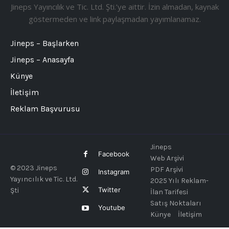
Jineps Yayıncılık ve Tic. Ltd. Şti.’ye aittir. İzin almadan, kaynak
göstermeden ve link paylaşmadan yayımlanamaz.
Jineps – Başlarken
Jineps – Anasayfa
Künye
İletişim
Reklam Başvurusu
Jineps
Facebook
Web Arşivi
© 2023 Jineps
PDF Arşivi
Instagram
Yayıncılık ve Tic. Ltd.
2025 Yılı Reklam-
Twitter
Şti
İlan Tarifesi
Satış Noktaları
Youtube
Künye
İletişim