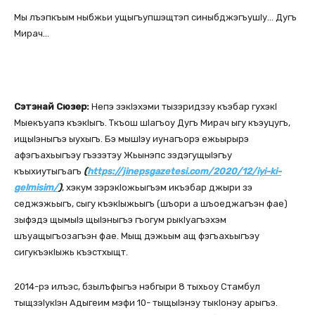
Мы лъэпкъым ныбжьи ущыгъупшэщтэп синыбджэгъушІу… Дугъ
Мирач…
Сэтэнай Сюзер:
Непэ зэкІэхэми тызэридзэу къэбар гухэкІ
Мыекъуапэ къэкІыгъ. Ткъош шІагъоу Дугъ Мирач ыгу къэуцугъ,
ищыІэныгъэ ыухыгъ. Бэ мышІэу иунагъорэ ежьырырэ
афэгъахьыгъэу гъэзэтэу Жьынэпс зэдэгущыІэгъу
къыхиутыгъагъ
(
https://jinepsgazetesi.com/2020/12/iyi-ki-
gelmisim/
)
, хэкум зэрэкІожьыгъэм икъэбар джыри зэ
седжэжьыгъ, сыгу къэкІыжьыгъ (шъори а шъоеджагъэн фае)
зыфэдэ щымыІэ щыІэныгъэ гъогум рыкІуагъэхэм
шъуащыгъозагъэн фае. Мыщ дэжьым ащ фэгъахьыгъэу
сигукъэкІыжь къэстхыщт.
2014-рэ илъэс, бзылъфыгъэ нэбгыри 8 тыхьоу Стамбул
тыщзэІукІэн Адыгеим мэфи 10- тыщыІэнэу тыкІонэу арыгъэ.