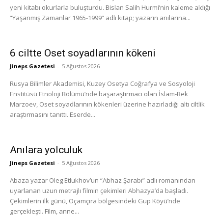
yeni kitabı okurlarla buluşturdu. Bislan Salih Hurmi’nin kaleme aldığı
“Yaşanmış Zamanlar 1965-1999” adlı kitap; yazarın anılarına...
6 ciltte Oset soyadlarının kökeni
Jineps Gazetesi
-
5 Ağustos 2026
Rusya Bilimler Akademisi, Kuzey Osetya Coğrafya ve Sosyoloji
Enstitüsü Etnoloji Bölümü’nde başaraştırmacı olan İslam-Bek
Marzoev, Oset soyadlarının kökenleri üzerine hazırladığı altı ciltlik
araştırmasını tanıttı. Eserde...
Anılara yolculuk
Jineps Gazetesi
-
5 Ağustos 2026
Abaza yazar Oleg Etlukhov’un “Abhaz Şarabı” adlı romanından
uyarlanan uzun metrajlı filmin çekimleri Abhazya’da başladı.
Çekimlerin ilk günü, Oçamçıra bölgesindeki Gup Köyü’nde
gerçekleşti. Film, anne...