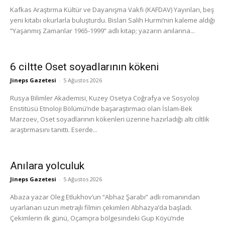
Kafkas Araştırma Kültür ve Dayanışma Vakfı (KAFDAV) Yayınları, beş
yeni kitabı okurlarla buluşturdu. Bislan Salih Hurmi’nin kaleme aldığı
“Yaşanmış Zamanlar 1965-1999” adlı kitap; yazarın anılarına...
6 ciltte Oset soyadlarının kökeni
Jineps Gazetesi
-
5 Ağustos 2026
Rusya Bilimler Akademisi, Kuzey Osetya Coğrafya ve Sosyoloji
Enstitüsü Etnoloji Bölümü’nde başaraştırmacı olan İslam-Bek
Marzoev, Oset soyadlarının kökenleri üzerine hazırladığı altı ciltlik
araştırmasını tanıttı. Eserde...
Anılara yolculuk
Jineps Gazetesi
-
5 Ağustos 2026
Abaza yazar Oleg Etlukhov’un “Abhaz Şarabı” adlı romanından
uyarlanan uzun metrajlı filmin çekimleri Abhazya’da başladı.
Çekimlerin ilk günü, Oçamçıra bölgesindeki Gup Köyü’nde