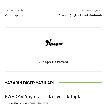
ÖNCEKI İÇERIK
SONRAKI İÇERIK
Kamuoyuna…
Anma: Çuşha İzzet Aydemir
Jineps Gazetesi
YAZARIN DIĞER YAZILARI
KAFDAV Yayınları’ndan yeni kitaplar
Jineps Gazetesi
-
5 Ağustos 2026