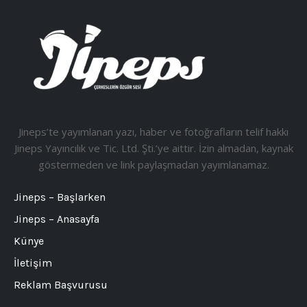
Jineps’te yayımlanan yazı, haber ve fotoğrafların telif hakkı
Jineps Yayıncılık ve Tic. Ltd. Şti.’ye aittir. İzin almadan, kaynak
göstermeden ve link paylaşmadan yayımlanamaz.
Jineps – Başlarken
Jineps – Anasayfa
Künye
İletişim
Reklam Başvurusu