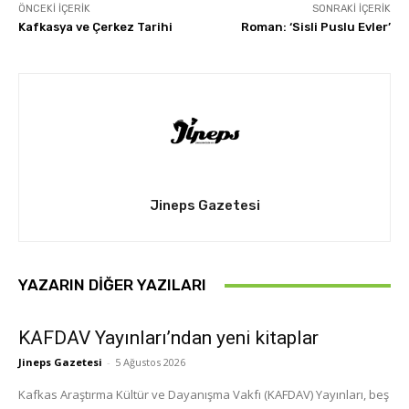
ÖNCEKI İÇERIK
SONRAKI İÇERIK
Kafkasya ve Çerkez Tarihi
Roman: ‘Sisli Puslu Evler’
Jineps Gazetesi
YAZARIN DIĞER YAZILARI
KAFDAV Yayınları’ndan yeni kitaplar
Jineps Gazetesi
-
5 Ağustos 2026
Kafkas Araştırma Kültür ve Dayanışma Vakfı (KAFDAV) Yayınları, beş