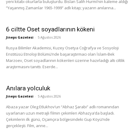
yeni kitabı okurlarla buluşturdu. Bislan Salih Hurmi’nin kaleme aldığı
“Yaşanmış Zamanlar 1965-1999” adlı kitap; yazarın anılarına...
6 ciltte Oset soyadlarının kökeni
Jineps Gazetesi
-
5 Ağustos 2026
Rusya Bilimler Akademisi, Kuzey Osetya Coğrafya ve Sosyoloji
Enstitüsü Etnoloji Bölümü’nde başaraştırmacı olan İslam-Bek
Marzoev, Oset soyadlarının kökenleri üzerine hazırladığı altı ciltlik
araştırmasını tanıttı. Eserde...
Anılara yolculuk
Jineps Gazetesi
-
5 Ağustos 2026
Abaza yazar Oleg Etlukhov’un “Abhaz Şarabı” adlı romanından
uyarlanan uzun metrajlı filmin çekimleri Abhazya’da başladı.
Çekimlerin ilk günü, Oçamçıra bölgesindeki Gup Köyü’nde
gerçekleşti. Film, anne...