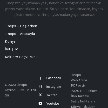
Jineps’te yayımlanan yazı, haber ve fotoğrafların telif hakkı
Jineps Yayıncılık ve Tic. Ltd. Şti.’ye aittir. İzin almadan, kaynak
göstermeden ve link paylaşmadan yayımlanamaz.
Jineps – Başlarken
Jineps – Anasayfa
Künye
İletişim
Reklam Başvurusu
Jineps
Facebook
Web Arşivi
© 2023 Jineps
PDF Arşivi
Instagram
Yayıncılık ve Tic. Ltd.
2025 Yılı Reklam-
Twitter
Şti
İlan Tarifesi
Satış Noktaları
Youtube
Künye
İletişim