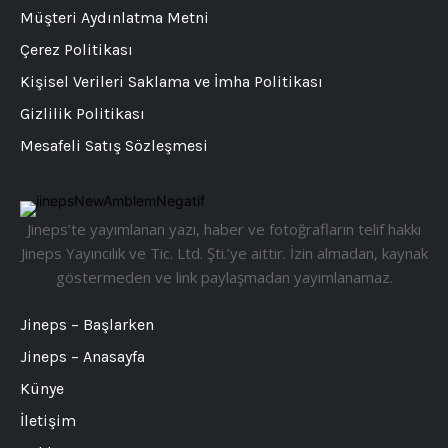
Müşteri Aydınlatma Metni
Çerez Politikası
Kişisel Verileri Saklama ve İmha Politikası
Gizlilik Politikası
Mesafeli Satış Sözleşmesi
Jineps’te yayımlanan yazı, haber ve fotoğrafların telif hakkı
Jineps Yayıncılık ve Tic. Ltd. Şti.’ye aittir. İzin almadan, kaynak
göstermeden ve link paylaşmadan yayımlanamaz.
Jineps – Başlarken
Jineps – Anasayfa
Künye
İletişim