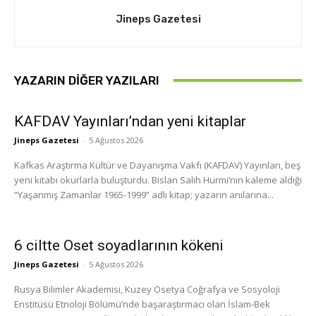
Jineps Gazetesi
YAZARIN DIĞER YAZILARI
KAFDAV Yayınları’ndan yeni kitaplar
Jineps Gazetesi
-
5 Ağustos 2026
Kafkas Araştırma Kültür ve Dayanışma Vakfı (KAFDAV) Yayınları, beş
yeni kitabı okurlarla buluşturdu. Bislan Salih Hurmi’nin kaleme aldığı
“Yaşanmış Zamanlar 1965-1999” adlı kitap; yazarın anılarına...
6 ciltte Oset soyadlarının kökeni
Jineps Gazetesi
-
5 Ağustos 2026
Rusya Bilimler Akademisi, Kuzey Osetya Coğrafya ve Sosyoloji
Enstitüsü Etnoloji Bölümü’nde başaraştırmacı olan İslam-Bek