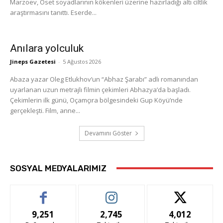
Marzoev, Oset soyadlarının kökenleri üzerine hazırladığı altı ciltlik
araştırmasını tanıttı. Eserde...
Anılara yolculuk
Jineps Gazetesi
-
5 Ağustos 2026
Abaza yazar Oleg Etlukhov’un “Abhaz Şarabı” adlı romanından
uyarlanan uzun metrajlı filmin çekimleri Abhazya’da başladı.
Çekimlerin ilk günü, Oçamçıra bölgesindeki Gup Köyü’nde
gerçekleşti. Film, anne...
Devamını Göster
SOSYAL MEDYALARIMIZ
9,251
2,745
4,012