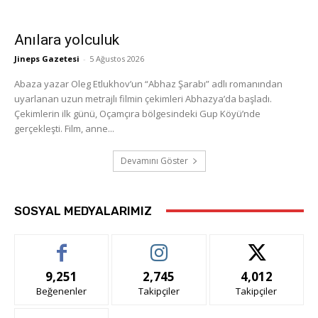
Anılara yolculuk
Jineps Gazetesi
-
5 Ağustos 2026
Abaza yazar Oleg Etlukhov’un “Abhaz Şarabı” adlı romanından
uyarlanan uzun metrajlı filmin çekimleri Abhazya’da başladı.
Çekimlerin ilk günü, Oçamçıra bölgesindeki Gup Köyü’nde
gerçekleşti. Film, anne...
Devamını Göster
SOSYAL MEDYALARIMIZ
9,251
2,745
4,012
Beğenenler
Takipçiler
Takipçiler