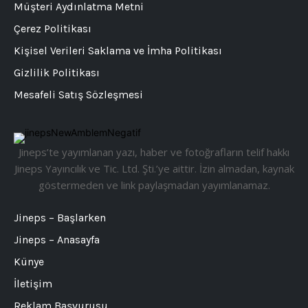
Müşteri Aydınlatma Metni
Çerez Politikası
Kişisel Verileri Saklama ve İmha Politikası
Gizlilik Politikası
Mesafeli Satış Sözleşmesi
Jineps’te yayımlanan yazı, haber ve fotoğrafların telif hakkı
Jineps Yayıncılık ve Tic. Ltd. Şti.’ye aittir. İzin almadan, kaynak
göstermeden ve link paylaşmadan yayımlanamaz.
Jineps – Başlarken
Jineps – Anasayfa
Künye
İletişim
Reklam Başvurusu