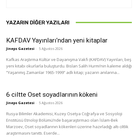
YAZARIN DIĞER YAZILARI
KAFDAV Yayınları’ndan yeni kitaplar
Jineps Gazetesi
-
5 Ağustos 2026
Kafkas Araştırma Kültür ve Dayanışma Vakfı (KAFDAV) Yayınları, beş
yeni kitabı okurlarla buluşturdu. Bislan Salih Hurmi’nin kaleme aldığı
“Yaşanmış Zamanlar 1965-1999” adlı kitap; yazarın anılarına...
6 ciltte Oset soyadlarının kökeni
Jineps Gazetesi
-
5 Ağustos 2026
Rusya Bilimler Akademisi, Kuzey Osetya Coğrafya ve Sosyoloji
Enstitüsü Etnoloji Bölümü’nde başaraştırmacı olan İslam-Bek
Marzoev, Oset soyadlarının kökenleri üzerine hazırladığı altı ciltlik
araştırmasını tanıttı. Eserde...