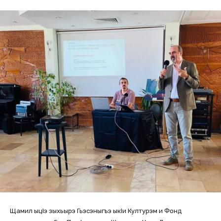
Щамил ыцlэ зыхьырэ Гьэсэныгъэ ыкlи Културэм и Фонд