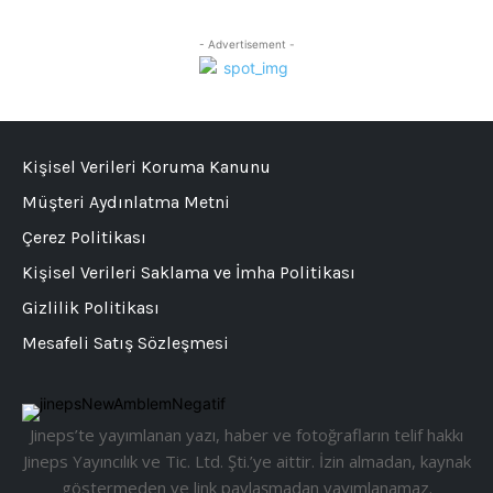
- Advertisement -
Kişisel Verileri Koruma Kanunu
Müşteri Aydınlatma Metni
Çerez Politikası
Kişisel Verileri Saklama ve İmha Politikası
Gizlilik Politikası
Mesafeli Satış Sözleşmesi
Jineps’te yayımlanan yazı, haber ve fotoğrafların telif hakkı
Jineps Yayıncılık ve Tic. Ltd. Şti.’ye aittir. İzin almadan, kaynak
göstermeden ve link paylaşmadan yayımlanamaz.