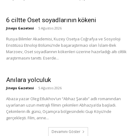
6 ciltte Oset soyadlarının kökeni
Jineps Gazetesi
-
5 Ağustos 2026
Rusya Bilimler Akademisi, Kuzey Osetya Coğrafya ve Sosyoloji
Enstitüsü Etnoloji Bölümü’nde başaraştırmacı olan İslam-Bek
Marzoev, Oset soyadlarının kökenleri üzerine hazırladığı altı ciltlik
araştırmasını tanıttı. Eserde...
Anılara yolculuk
Jineps Gazetesi
-
5 Ağustos 2026
Abaza yazar Oleg Etlukhov’un “Abhaz Şarabı” adlı romanından
uyarlanan uzun metrajlı filmin çekimleri Abhazya’da başladı.
Çekimlerin ilk günü, Oçamçıra bölgesindeki Gup Köyü’nde
gerçekleşti. Film, anne...
Devamını Göster