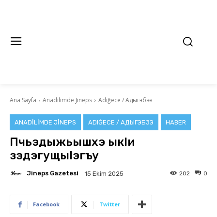
Ana Sayfa
Anadilimde Jineps
Adığece / Адыгэбзэ
ANADILIMDE JINEPS
ADIĞECE / АДЫГЭБЗЭ
HABER
Пчьэдыжьышхэ ыкlи
зэдэгущыlэгъу
Jineps Gazetesi
202
0
15 Ekim 2025
Facebook
Twitter