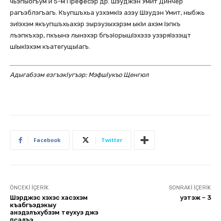
чьэпыогъум и 5-м Префесэр др. Шэуджэн Умит Динчер
рагъэблэгъагъ. Къупшъхьа узхэмкlэ азэу Шэудэн Умит, ныбжь
зиlэхэм якъупшъхьахэр зырэузыхэрэм ыкlи ахэм lэпкъ
лъэпкъхэр, пкъынэ лынэхэр бгъэlорышlэхэзэ узэряlэзэщт
шlыкlэхэм къатегущыlагъ.
Адыгабзэм езгъэкIугъэр: МэфшIукъо Щенгюл
Facebook
Twitter
ÖNCEKI İÇERIK
SONRAKI İÇERIK
Шэрджэс хэхэс хасэхэм
Ӏуэтэж – 3
къабгъэдэкӀыу
анэдэлъхубзэм теухуэ джэ
псалъэ