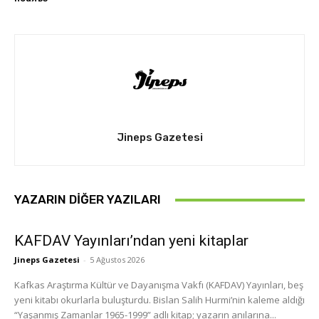
Jineps Gazetesi
YAZARIN DIĞER YAZILARI
KAFDAV Yayınları’ndan yeni kitaplar
Jineps Gazetesi
-
5 Ağustos 2026
Kafkas Araştırma Kültür ve Dayanışma Vakfı (KAFDAV) Yayınları, beş
yeni kitabı okurlarla buluşturdu. Bislan Salih Hurmi’nin kaleme aldığı
“Yaşanmış Zamanlar 1965-1999” adlı kitap; yazarın anılarına...