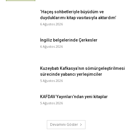
‘Haçeş sohbetleriyle büyüdüm ve
duyduklarımı kitap vasıtasıyla aktardım’
6 Ağustos 2026
İngiliz belgelerinde Çerkesler
6 Ağustos 2026
Kuzeybatı Kafkasya’nın sömürgeleştirilmesi
sürecinde yabancı yerleşimciler
5 Ağustos 2026
KAFDAV Yayınları’ndan yeni kitaplar
5 Ağustos 2026
Devamını Göster