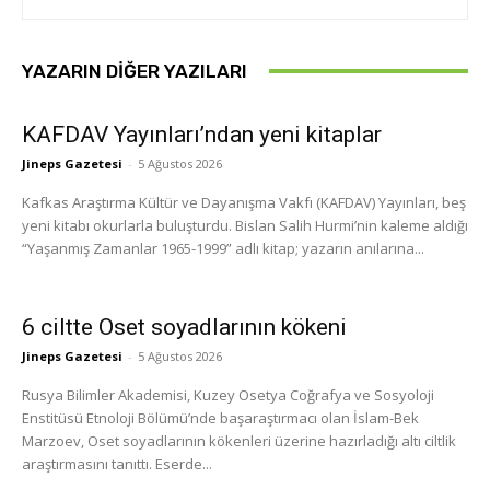
YAZARIN DIĞER YAZILARI
KAFDAV Yayınları’ndan yeni kitaplar
Jineps Gazetesi
-
5 Ağustos 2026
Kafkas Araştırma Kültür ve Dayanışma Vakfı (KAFDAV) Yayınları, beş
yeni kitabı okurlarla buluşturdu. Bislan Salih Hurmi’nin kaleme aldığı
“Yaşanmış Zamanlar 1965-1999” adlı kitap; yazarın anılarına...
6 ciltte Oset soyadlarının kökeni
Jineps Gazetesi
-
5 Ağustos 2026
Rusya Bilimler Akademisi, Kuzey Osetya Coğrafya ve Sosyoloji
Enstitüsü Etnoloji Bölümü’nde başaraştırmacı olan İslam-Bek
Marzoev, Oset soyadlarının kökenleri üzerine hazırladığı altı ciltlik
araştırmasını tanıttı. Eserde...