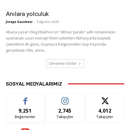
Anılara yolculuk
Jineps Gazetesi
-
5 Ağustos 2026
Abaza yazar Oleg Etlukhov’un “Abhaz Şarabı” adlı romanından
uyarlanan uzun metrajlı filmin çekimleri Abhazya’da başladı.
Çekimlerin ilk günü, Oçamçıra bölgesindeki Gup Köyü’nde
gerçekleşti. Film, anne...
Devamını Göster
SOSYAL MEDYALARIMIZ
9,251
2,745
4,012
Beğenenler
Takipçiler
Takipçiler