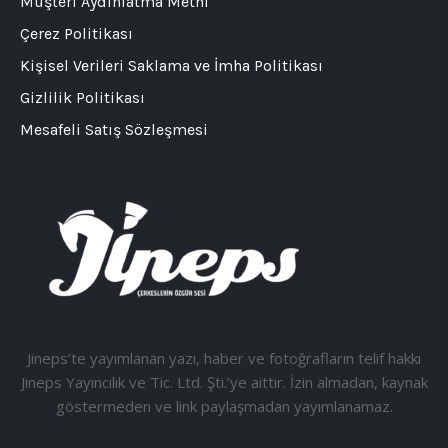
Müşteri Aydınlatma Metni
Çerez Politikası
Kişisel Verileri Saklama ve İmha Politikası
Gizlilik Politikası
Mesafeli Satış Sözleşmesi
Jineps’te yayımlanan yazı, haber ve fotoğrafların telif hakkı
Jineps Yayıncılık ve Tic. Ltd. Şti.’ye aittir. İzin almadan, kaynak
göstermeden ve link paylaşmadan yayımlanamaz.