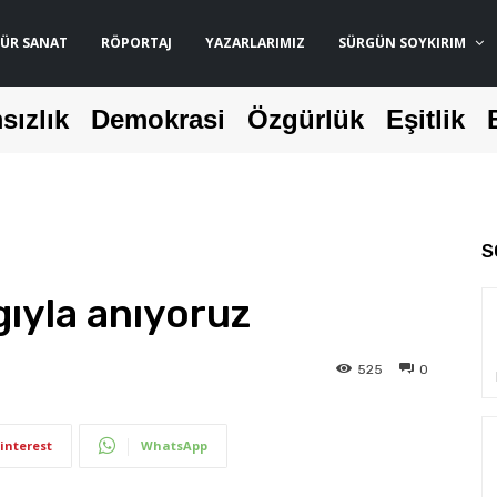
ÜR SANAT
RÖPORTAJ
YAZARLARIMIZ
SÜRGÜN SOYKIRIM
sızlık
Demokrasi
Özgürlük
Eşitlik
S
gıyla anıyoruz
525
0
interest
WhatsApp