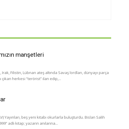
mızın manşetleri
ak, Filistin, Lübnan ateş altında Savaş lordları, dünyayı parça
çıkan herkesi “terörist” ilan edip,...
lar
 Yayınları, beş yeni kitabı okurlarla buluşturdu. Bislan Salih
” adlı kitap; yazarın anılarına...