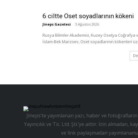
6 ciltte Oset soyadlarının kökeni
Jineps Gazetesi
-
5 Ağustos 2026
Rusya Bilimler Akademisi, Kuzey Osetya Coğrafya ve
İslam-Bek Marzoev, Oset soyadlarının kökenleri üzerine
De
Jineps’te yayımlanan yazı, haber ve fotoğrafların 
Yayıncılık ve Tic. Ltd. Şti.’ye aittir. İzin almadan
ve link paylaşmadan yayımlanama