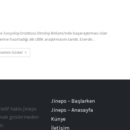
 Sosyoloji Enstitüsü Etnoloji Bölümü’nde başaraştırmacı olan
 hazırladığı altı ciltlik araştırmasını tanıttı. Eserde...
vamını Göster
Jineps – Başlarken
telif hakkı Jineps
Jineps – Anasayfa
, kaynak göstermeden
Künye
z.
İletişim