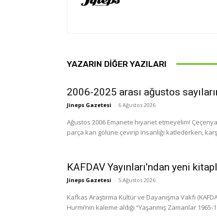
YAZARIN DIĞER YAZILARI
2006-2025 arası ağustos sayıları
Jineps Gazetesi
-
6 Ağustos 2026
Ağustos 2006 Emanete hıyanet etmeyelim! Çeçenya, Ir
parça kan gölüne çevirip insanlığı katlederken, karşı 
KAFDAV Yayınları’ndan yeni kitap
Jineps Gazetesi
-
5 Ağustos 2026
Kafkas Araştırma Kültür ve Dayanışma Vakfı (KAFDAV)
Hurmi’nin kaleme aldığı “Yaşanmış Zamanlar 1965-1999