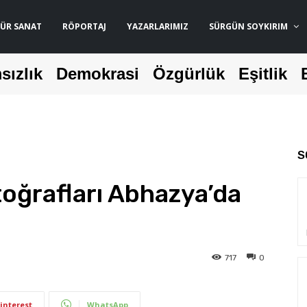
ÜR SANAT
RÖPORTAJ
YAZARLARIMIZ
SÜRGÜN SOYKIRIM
sızlık
Demokrasi
Özgürlük
Eşitlik
S
toğrafları Abhazya’da
717
0
interest
WhatsApp