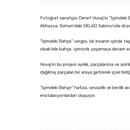
Fotoğraf sanatçısı Denef Huvaj’ın “İçimdeki Ba
Abhazya, Sohum’daki SKLAD Salonu’nda düze
“İçimdeki Bahçe” sergisi, bir insanın içinde ta
olsak bile bahçe, içimizde yaşamaya devam ed
Huvaj’ın bu projesi ayrılık, parçalanma ve az
dağılmış parçaları bir araya getirerek içsel birl
“İçimdeki Bahçe” hafıza, sessizlik ve benlik ar
enstalasyonlardan oluşuyor.