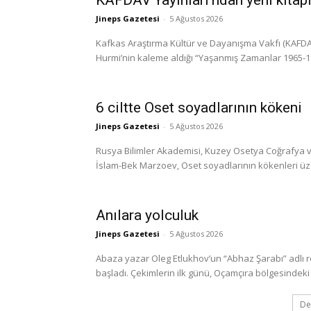
Jineps Gazetesi
-
5 Ağustos 2026
Kafkas Araştırma Kültür ve Dayanışma Vakfı (KAFDAV)
Hurmi’nin kaleme aldığı “Yaşanmış Zamanlar 1965-1999
6 ciltte Oset soyadlarının kökeni
Jineps Gazetesi
-
5 Ağustos 2026
Rusya Bilimler Akademisi, Kuzey Osetya Coğrafya ve
İslam-Bek Marzoev, Oset soyadlarının kökenleri üzerine
Anılara yolculuk
Jineps Gazetesi
-
5 Ağustos 2026
Abaza yazar Oleg Etlukhov’un “Abhaz Şarabı” adlı 
başladı. Çekimlerin ilk günü, Oçamçıra bölgesindeki 
De