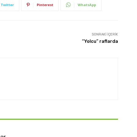
Twitter
Pinterest
WhatsApp
SONRAKI İÇERIK
“Yolcu” raflarda
lar