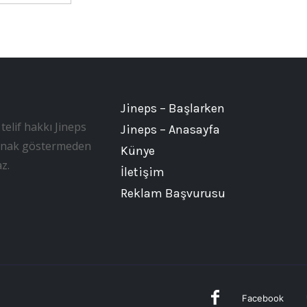
Jineps – Başlarken
telif hakkı Jineps
Jineps – Anasayfa
, kaynak göstermeden
Künye
z.
İletişim
Reklam Başvurusu
Facebook