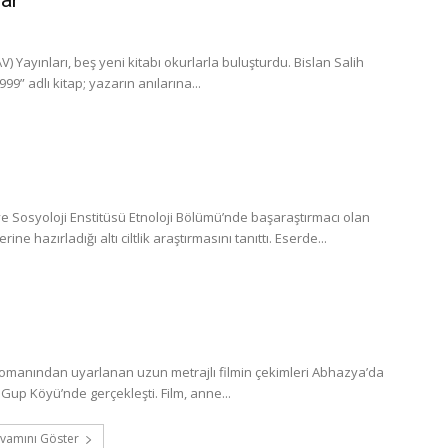
 Yayınları, beş yeni kitabı okurlarla buluşturdu. Bislan Salih
” adlı kitap; yazarın anılarına...
 Sosyoloji Enstitüsü Etnoloji Bölümü’nde başaraştırmacı olan
 hazırladığı altı ciltlik araştırmasını tanıttı. Eserde...
romanından uyarlanan uzun metrajlı filmin çekimleri Abhazya’da
Gup Köyü’nde gerçekleşti. Film, anne...
vamını Göster