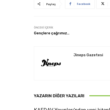
Facebook
Paylaş
ÖNCEKI İÇERIK
Gençlere çağrımız…
Jineps Gazetesi
YAZARIN DIĞER YAZILARI
KAFDAV Yayınları’ndan yeni kitap