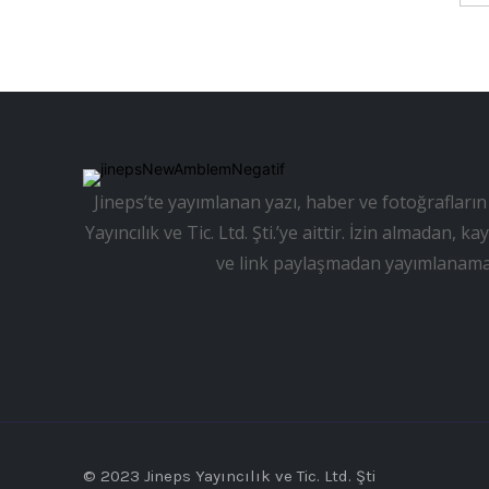
Jineps’te yayımlanan yazı, haber ve fotoğrafların 
Yayıncılık ve Tic. Ltd. Şti.’ye aittir. İzin almadan
ve link paylaşmadan yayımlanama
© 2023 Jineps Yayıncılık ve Tic. Ltd. Şti