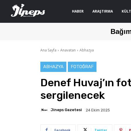
HABER
ARAŞTIRMA
KÜLT
Bağım
Ana Sayfa
Anavatan
Abhazya
ABHAZYA
FOTOĞRAF
Denef Huvaj’ın fo
sergilenecek
Jineps Gazetesi
24 Ekim 2025
Facebook
Twitter
P