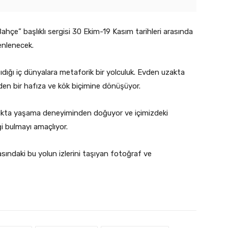
hçe” başlıklı sergisi 30 Ekim-19 Kasım tarihleri arasında
nlenecek.
şıdığı iç dünyalara metaforik bir yolculuk. Evden uzakta
en bir hafıza ve kök biçimine dönüşüyor.
ınlıkta yaşama deneyiminden doğuyor ve içimizdeki
iği bulmayı amaçlıyor.
asındaki bu yolun izlerini taşıyan fotoğraf ve