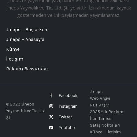
Jineps’te yayımlanan yazı, haber ve fotoğrafların telif hakkı
Jineps Yayıncılık ve Tic. Ltd. Şti.’ye aittir. İzin almadan, kaynak
göstermeden ve link paylaşmadan yayımlanamaz.
Jineps – Başlarken
Jineps – Anasayfa
Künye
İletişim
Reklam Başvurusu
Jineps
Facebook
Web Arşivi
© 2023 Jineps
PDF Arşivi
Instagram
Yayıncılık ve Tic. Ltd.
2025 Yılı Reklam-
Twitter
Şti
İlan Tarifesi
Satış Noktaları
Youtube
Künye
İletişim