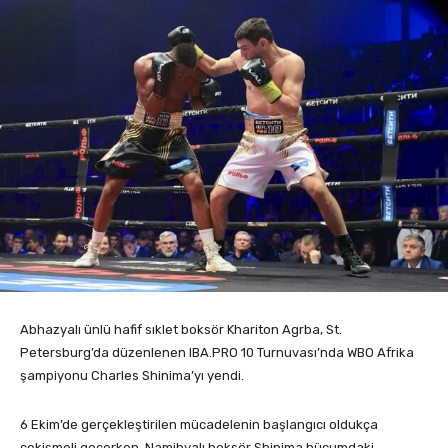
Abhazyalı ünlü hafif sıklet boksör Khariton Agrba, St.
Petersburg’da düzenlenen IBA.PRO 10 Turnuvası’nda WBO Afrika
şampiyonu Charles Shinima’yı yendi.
6 Ekim’de gerçekleştirilen mücadelenin başlangıcı oldukça
çekişmeli geçerken, Namibyalı boksör Shinima hücumdaki