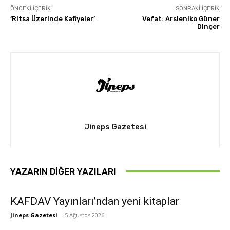
ÖNCEKI İÇERIK
SONRAKI İÇERIK
‘Ritsa Üzerinde Kafiyeler’
Vefat: Arsleniko Güner
Dinçer
Jineps Gazetesi
YAZARIN DIĞER YAZILARI
KAFDAV Yayınları’ndan yeni kitaplar
Jineps Gazetesi
-
5 Ağustos 2026