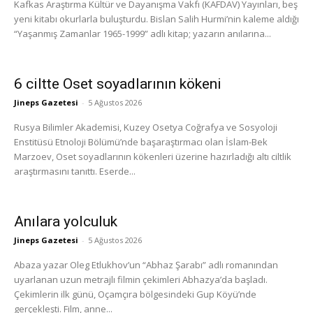
Kafkas Araştırma Kültür ve Dayanışma Vakfı (KAFDAV) Yayınları, beş
yeni kitabı okurlarla buluşturdu. Bislan Salih Hurmi’nin kaleme aldığı
“Yaşanmış Zamanlar 1965-1999” adlı kitap; yazarın anılarına...
6 ciltte Oset soyadlarının kökeni
Jineps Gazetesi
-
5 Ağustos 2026
Rusya Bilimler Akademisi, Kuzey Osetya Coğrafya ve Sosyoloji
Enstitüsü Etnoloji Bölümü’nde başaraştırmacı olan İslam-Bek
Marzoev, Oset soyadlarının kökenleri üzerine hazırladığı altı ciltlik
araştırmasını tanıttı. Eserde...
Anılara yolculuk
Jineps Gazetesi
-
5 Ağustos 2026
Abaza yazar Oleg Etlukhov’un “Abhaz Şarabı” adlı romanından
uyarlanan uzun metrajlı filmin çekimleri Abhazya’da başladı.
Çekimlerin ilk günü, Oçamçıra bölgesindeki Gup Köyü’nde
gerçekleşti. Film, anne...