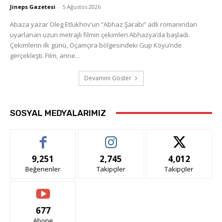
Jineps Gazetesi
-
5 Ağustos 2026
Abaza yazar Oleg Etlukhov’un “Abhaz Şarabı” adlı romanından
uyarlanan uzun metrajlı filmin çekimleri Abhazya’da başladı.
Çekimlerin ilk günü, Oçamçıra bölgesindeki Gup Köyü’nde
gerçekleşti. Film, anne...
Devamını Göster
SOSYAL MEDYALARIMIZ
9,251
2,745
4,012
Beğenenler
Takipçiler
Takipçiler
677
Abone