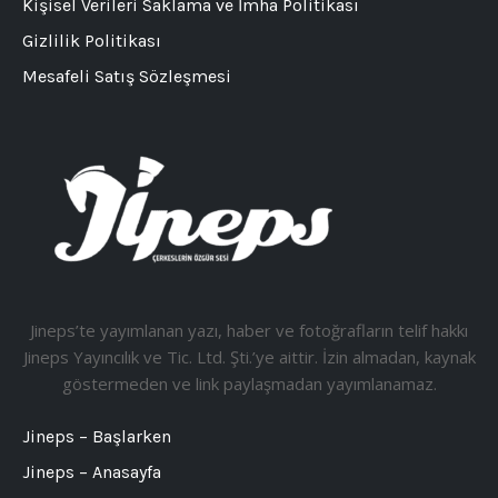
Kişisel Verileri Saklama ve İmha Politikası
Gizlilik Politikası
Mesafeli Satış Sözleşmesi
Jineps’te yayımlanan yazı, haber ve fotoğrafların telif hakkı
Jineps Yayıncılık ve Tic. Ltd. Şti.’ye aittir. İzin almadan, kaynak
göstermeden ve link paylaşmadan yayımlanamaz.
Jineps – Başlarken
Jineps – Anasayfa