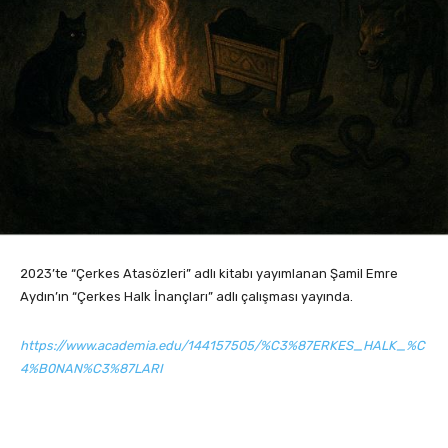
2023’te “Çerkes Atasözleri” adlı kitabı yayımlanan Şamil Emre
Aydın’ın “Çerkes Halk İnançları” adlı çalışması yayında.
https://www.academia.edu/144157505/%C3%87ERKES_HALK_%C
4%B0NAN%C3%87LARI