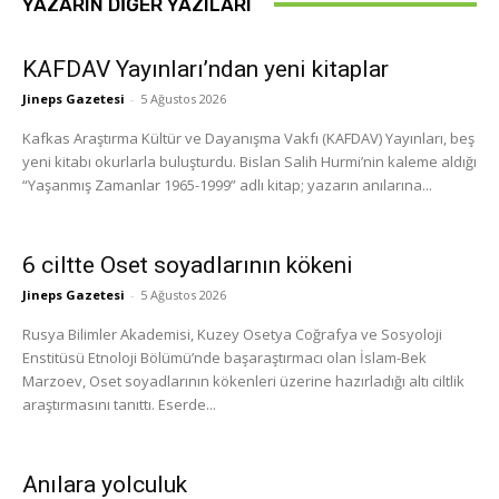
YAZARIN DIĞER YAZILARI
KAFDAV Yayınları’ndan yeni kitaplar
Jineps Gazetesi
-
5 Ağustos 2026
Kafkas Araştırma Kültür ve Dayanışma Vakfı (KAFDAV) Yayınları, beş
yeni kitabı okurlarla buluşturdu. Bislan Salih Hurmi’nin kaleme aldığı
“Yaşanmış Zamanlar 1965-1999” adlı kitap; yazarın anılarına...
6 ciltte Oset soyadlarının kökeni
Jineps Gazetesi
-
5 Ağustos 2026
Rusya Bilimler Akademisi, Kuzey Osetya Coğrafya ve Sosyoloji
Enstitüsü Etnoloji Bölümü’nde başaraştırmacı olan İslam-Bek
Marzoev, Oset soyadlarının kökenleri üzerine hazırladığı altı ciltlik
araştırmasını tanıttı. Eserde...
Anılara yolculuk