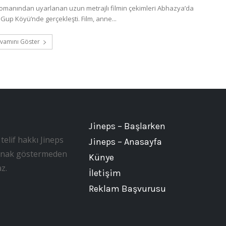
romanından uyarlanan uzun metrajlı filmin çekimleri Abhazya’da
Gup Köyü’nde gerçekleşti. Film, anne...
vamını Göster
Jineps – Başlarken
telif hakkı Jineps
Jineps – Anasayfa
, kaynak göstermeden
Künye
z.
İletişim
Reklam Başvurusu