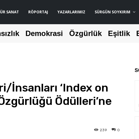
ÜR SANAT
RÖPORTAJ
YAZARLARIMIZ
SÜRGÜN SOYKIRIM
sızlık
Demokrasi
Özgürlük
Eşitlik
S
i/İnsanları ‘Index on
Özgürlüğü Ödülleri’ne
239
0