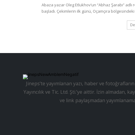
Abaza yazar Oleg Etlukhov’un “Abhaz Şarabı” adlı 
başladı. Çekimlerin ilk günü, Oçamçıra bölgesindeki 
De
Jineps’te yayımlanan yazı, haber ve fotoğrafların 
Yayıncılık ve Tic. Ltd. Şti.’ye aittir. İzin almadan
ve link paylaşmadan yayımlanama