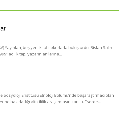
lar
 Yayınları, beş yeni kitabı okurlarla buluşturdu. Bislan Salih
” adlı kitap; yazarın anılarına...
 Sosyoloji Enstitüsü Etnoloji Bölümü’nde başaraştırmacı olan
 hazırladığı altı ciltlik araştırmasını tanıttı. Eserde...