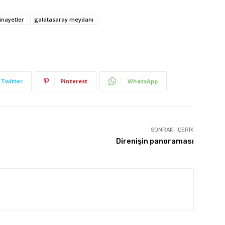
cinayetler
galatasaray meydanı
Twitter
Pinterest
WhatsApp
SONRAKI İÇERIK
Direnişin panoraması