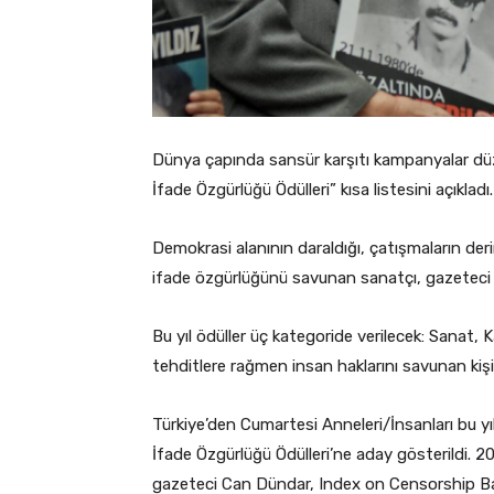
Dünya çapında sansür karşıtı kampanyalar d
İfade Özgürlüğü Ödülleri” kısa listesini açıkladı.
Demokrasi alanının daraldığı, çatışmaların der
ifade özgürlüğünü savunan sanatçı, gazeteci ve
Bu yıl ödüller üç kategoride verilecek: Sanat,
tehditlere rağmen insan haklarını savunan kişi v
Türkiye’den Cumartesi Anneleri/İnsanları bu y
İfade Özgürlüğü Ödülleri’ne aday gösterildi. 20
gazeteci Can Dündar, Index on Censorship Ba