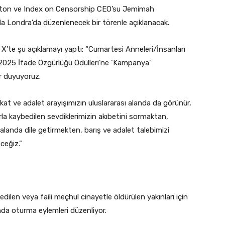
eston ve Index on Censorship CEO’su Jemimah
da Londra’da düzenlenecek bir törenle açıklanacak.
X’te şu açıklamayı yaptı: “Cumartesi Anneleri/İnsanları
2025 İfade Özgürlüğü Ödülleri’ne ‘Kampanya’
r duyuyoruz.
ikat ve adalet arayışımızın uluslararası alanda da görünür,
rla kaybedilen sevdiklerimizin akıbetini sormaktan,
landa dile getirmekten, barış ve adalet talebimizi
eğiz.”
ilen veya faili meçhul cinayetle öldürülen yakınları için
da oturma eylemleri düzenliyor.