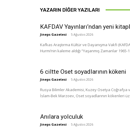
YAZARIN DIĞER YAZILARI
KAFDAV Yayınları’ndan yeni kitap
Jineps Gazetesi
-
5 Ağustos 2026
Kafkas Araştırma Kültür ve Dayanışma Vakfı (KAFDAV)
Hurmi’nin kaleme aldığı “Yaşanmış Zamanlar 1965-1999
6 ciltte Oset soyadlarının kökeni
Jineps Gazetesi
-
5 Ağustos 2026
Rusya Bilimler Akademisi, Kuzey Osetya Coğrafya ve
İslam-Bek Marzoev, Oset soyadlarının kökenleri üzerine
Anılara yolculuk
Jineps Gazetesi
-
5 Ağustos 2026