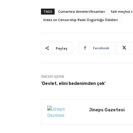
TAGS
Cumartesi Anneleri/İnsanları
faili meçhul 
Index on Censorship İfade Özgürlüğü Ödülleri
Facebook
Paylaş
ÖNCEKI İÇERIK
‘Devlet, elini bedenimden çek’
Jineps Gazetesi