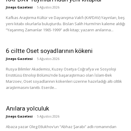
Jineps Gazetesi
-
5 Ağustos 2026
Kafkas Araştırma Kültür ve Dayanışma Vakfı (KAFDAV) Yayınları, beş
yeni kitabı okurlarla buluşturdu. Bislan Salih Hurmi’nin kaleme aldığı
“Yaşanmış Zamanlar 1965-1999” adlı kitap; yazarın anılarına...
6 ciltte Oset soyadlarının kökeni
Jineps Gazetesi
-
5 Ağustos 2026
Rusya Bilimler Akademisi, Kuzey Osetya Coğrafya ve Sosyoloji
Enstitüsü Etnoloji Bölümü’nde başaraştırmacı olan İslam-Bek
Marzoev, Oset soyadlarının kökenleri üzerine hazırladığı altı ciltlik
araştırmasını tanıttı. Eserde...
Anılara yolculuk
Jineps Gazetesi
-
5 Ağustos 2026
Abaza yazar Oleg Etlukhov’un “Abhaz Şarabı” adlı romanından