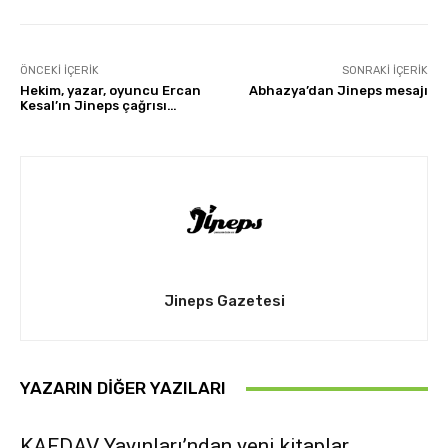
ÖNCEKI İÇERIK
SONRAKI İÇERIK
Hekim, yazar, oyuncu Ercan
Abhazya’dan Jineps mesajı
Kesal’ın Jineps çağrısı…
Jineps Gazetesi
YAZARIN DIĞER YAZILARI
KAFDAV Yayınları’ndan yeni kitaplar