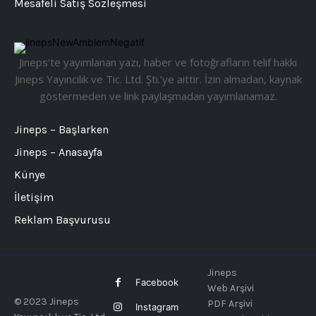
Mesafeli Satış Sözleşmesi
Jineps’te yayımlanan yazı, haber ve fotoğrafların telif hakkı
Jineps Yayıncılık ve Tic. Ltd. Şti.’ye aittir. İzin almadan, kaynak
göstermeden ve link paylaşmadan yayımlanamaz.
Jineps – Başlarken
Jineps – Anasayfa
Künye
İletişim
Reklam Başvurusu
Jineps
Facebook
Web Arşivi
© 2023 Jineps
PDF Arşivi
Instagram