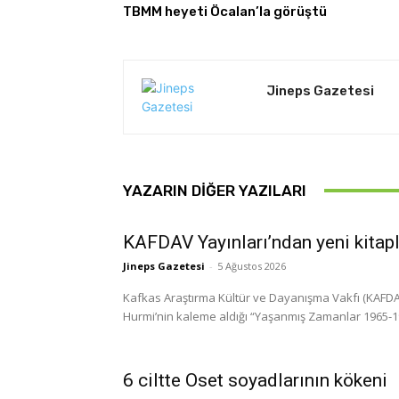
TBMM heyeti Öcalan’la görüştü
Jineps Gazetesi
YAZARIN DIĞER YAZILARI
KAFDAV Yayınları’ndan yeni kitap
Jineps Gazetesi
-
5 Ağustos 2026
Kafkas Araştırma Kültür ve Dayanışma Vakfı (KAFDAV)
Hurmi’nin kaleme aldığı “Yaşanmış Zamanlar 1965-1999
6 ciltte Oset soyadlarının kökeni