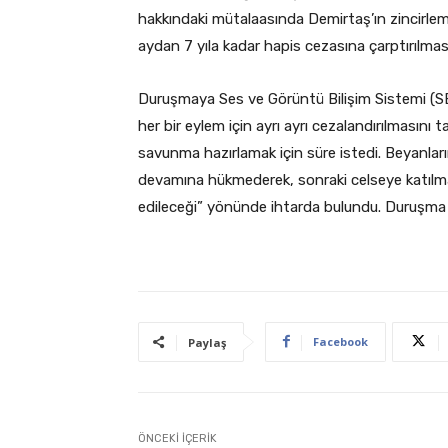
hakkındaki mütalaasında Demirtaş’ın zincirle
aydan 7 yıla kadar hapis cezasına çarptırılm
Duruşmaya Ses ve Görüntü Bilişim Sistemi (SEG
her bir eylem için ayrı ayrı cezalandırılmasını 
savunma hazırlamak için süre istedi. Beyanl
devamına hükmederek, sonraki celseye katılma
edileceği” yönünde ihtarda bulundu. Duruşma 6
Facebook
Paylaş
ÖNCEKI İÇERIK