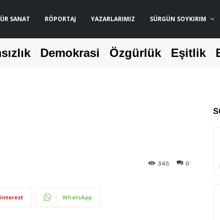
ÜR SANAT
RÖPORTAJ
YAZARLARIMIZ
SÜRGÜN SOYKIRIM
sızlık
Demokrasi
Özgürlük
Eşitlik
S
345
0
interest
WhatsApp