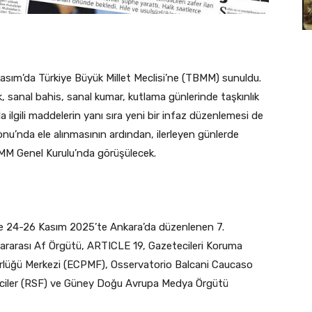
asım’da Türkiye Büyük Millet Meclisi’ne (TBMM) sunuldu.
ık, sanal bahis, sanal kumar, kutlama günlerinde taşkınlık
rla ilgili maddelerin yanı sıra yeni bir infaz düzenlemesi de
nu’nda ele alınmasının ardından, ilerleyen günlerde
BMM Genel Kurulu’nda görüşülecek.
de 24-26 Kasım 2025’te Ankara’da düzenlenen 7.
lararası Af Örgütü, ARTICLE 19, Gazetecileri Koruma
rlüğü Merkezi (ECPMF), Osservatorio Balcani Caucaso
ciler (RSF) ve Güney Doğu Avrupa Medya Örgütü