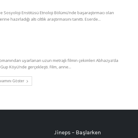
 Sosyoloji Enstitüsü Etnoloji Bölümü’nde başaraştırmacı olan
 hazırladığı altı ciltlik araştırmasını tanıttı. Eserde...
romanından uyarlanan uzun metrajlı filmin çekimleri Abhazya’da
Gup Köyü’nde gerçekleşti. Film, anne...
vamını Göster
Jineps – Başlarken