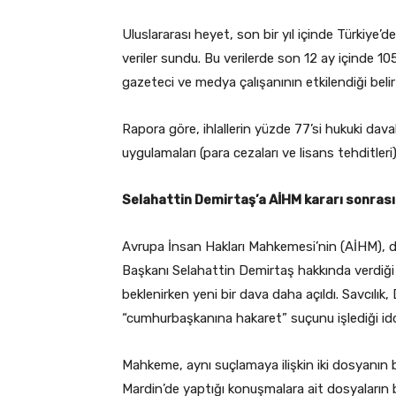
Uluslararası heyet, son bir yıl içinde Türkiye’
veriler sundu. Bu verilerde son 12 ay içinde 105
gazeteci ve medya çalışanının etkilendiği belirt
Rapora göre, ihlallerin yüzde 77’si hukuki dav
uygulamaları (para cezaları ve lisans tehditleri) 
Selahattin Demirtaş’a AİHM kararı sonrası 
Avrupa İnsan Hakları Mahkemesi’nin (AİHM), do
Başkanı Selahattin Demirtaş hakkında verdiği h
beklenirken yeni bir dava daha açıldı. Savcılık
“cumhurbaşkanına hakaret” suçunu işlediği iddi
Mahkeme, aynı suçlamaya ilişkin iki dosyanın 
Mardin’de yaptığı konuşmalara ait dosyaların b