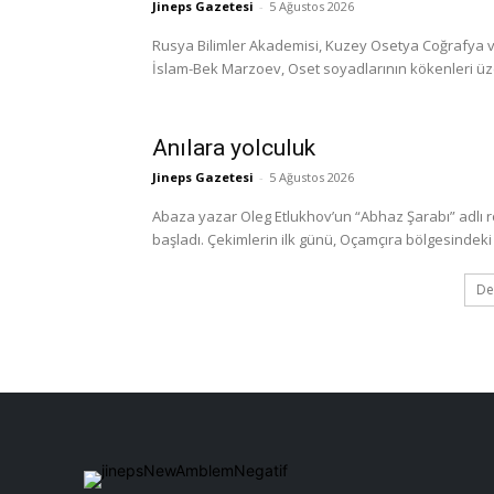
Jineps Gazetesi
-
5 Ağustos 2026
Rusya Bilimler Akademisi, Kuzey Osetya Coğrafya ve
İslam-Bek Marzoev, Oset soyadlarının kökenleri üzerine
Anılara yolculuk
Jineps Gazetesi
-
5 Ağustos 2026
Abaza yazar Oleg Etlukhov’un “Abhaz Şarabı” adlı 
başladı. Çekimlerin ilk günü, Oçamçıra bölgesindeki 
De