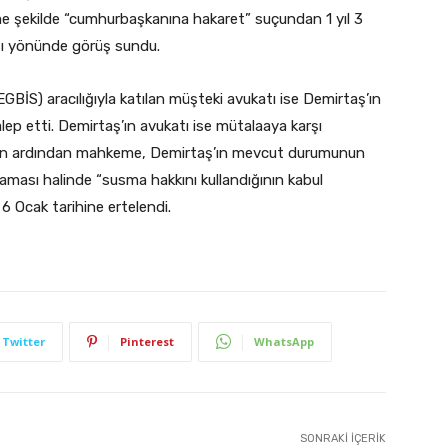
me şekilde “cumhurbaşkanına hakaret” suçundan 1 yıl 3
ası yönünde görüş sundu.
BİS) aracılığıyla katılan müşteki avukatı ise Demirtaş’ın
talep etti. Demirtaş’ın avukatı ise mütalaaya karşı
arın ardından mahkeme, Demirtaş’ın mevcut durumunun
ması halinde “susma hakkını kullandığının kabul
 Ocak tarihine ertelendi.
Twitter
Pinterest
WhatsApp
SONRAKI İÇERIK