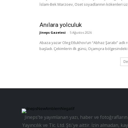
İslam-Bek Marzoev, Oset soyadlarının kökenleri üzerine
Anılara yolculuk
Jineps Gazetesi
-
5 Ağustos 2026
Abaza yazar Oleg Etlukhov’un “Abhaz Şarabı” adlı 
başladı. Çekimlerin ilk günü, Oçamçıra bölgesindeki 
De
Jineps’te yayımlanan yazı, haber ve fotoğrafların 
Yayıncılık ve Tic. Ltd. Şti.’ye aittir. İzin almadan