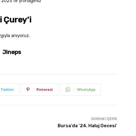
 2023’te yitirdiğimiz
i Çurey’
i
gıyla anıyoruz.
Jineps
Twitter
Pinterest
WhatsApp
SONRAKI İÇERIK
Bursa’da ‘24. Haluj Gecesi’