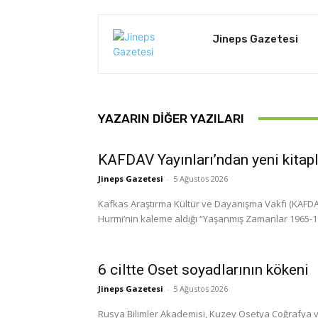
Jineps Gazetesi
YAZARIN DIĞER YAZILARI
KAFDAV Yayınları’ndan yeni kitap
Jineps Gazetesi
-
5 Ağustos 2026
Kafkas Araştırma Kültür ve Dayanışma Vakfı (KAFDAV)
Hurmi’nin kaleme aldığı “Yaşanmış Zamanlar 1965-1999
6 ciltte Oset soyadlarının kökeni
Jineps Gazetesi
-
5 Ağustos 2026
Rusya Bilimler Akademisi, Kuzey Osetya Coğrafya ve