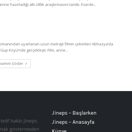
 hazırladığı altı ciltlik araştırmasını tanıttı. Eserde...
romanından uyarlanan uzun metrajlı filmin çekimleri Abhazya’da
Gup Köyü’nde gerçekleşti. Film, anne...
vamını Göster
Jineps – Başlarken
telif hakkı Jineps
Jineps – Anasayfa
, kaynak göstermeden
Künye