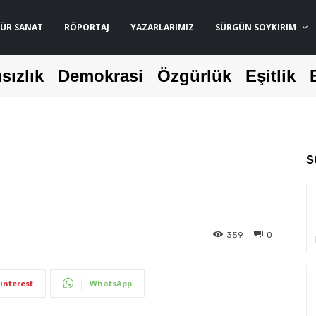
ÜR SANAT
RÖPORTAJ
YAZARLARIMIZ
SÜRGÜN SOYKIRIM
sızlık
Demokrasi
Özgürlük
Eşitlik
S
359
0
interest
WhatsApp