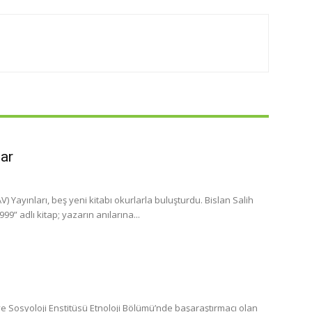
lar
 Yayınları, beş yeni kitabı okurlarla buluşturdu. Bislan Salih
” adlı kitap; yazarın anılarına...
 Sosyoloji Enstitüsü Etnoloji Bölümü’nde başaraştırmacı olan