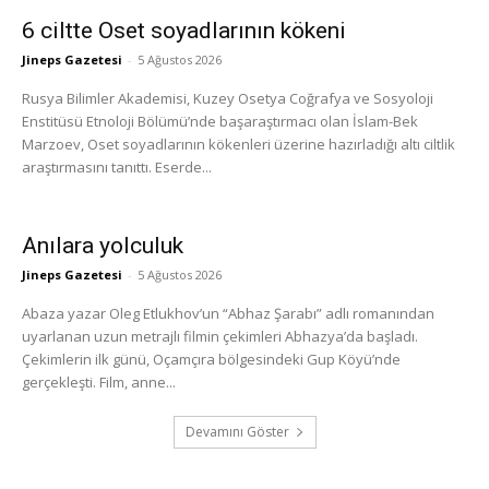
6 ciltte Oset soyadlarının kökeni
Jineps Gazetesi
-
5 Ağustos 2026
Rusya Bilimler Akademisi, Kuzey Osetya Coğrafya ve Sosyoloji
Enstitüsü Etnoloji Bölümü’nde başaraştırmacı olan İslam-Bek
Marzoev, Oset soyadlarının kökenleri üzerine hazırladığı altı ciltlik
araştırmasını tanıttı. Eserde...
Anılara yolculuk
Jineps Gazetesi
-
5 Ağustos 2026
Abaza yazar Oleg Etlukhov’un “Abhaz Şarabı” adlı romanından
uyarlanan uzun metrajlı filmin çekimleri Abhazya’da başladı.
Çekimlerin ilk günü, Oçamçıra bölgesindeki Gup Köyü’nde
gerçekleşti. Film, anne...
Devamını Göster