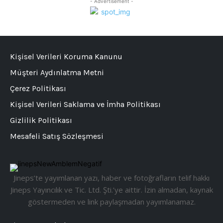
- Advertisement -
Kişisel Verileri Koruma Kanunu
Müşteri Aydınlatma Metni
Çerez Politikası
Kişisel Verileri Saklama ve İmha Politikası
Gizlilik Politikası
Mesafeli Satış Sözleşmesi
Jineps’te yayımlanan yazı, haber ve fotoğrafların telif hakkı
Jineps Yayıncılık ve Tic. Ltd. Şti.’ye aittir. İzin almadan, kaynak
göstermeden ve link paylaşmadan yayımlanamaz.