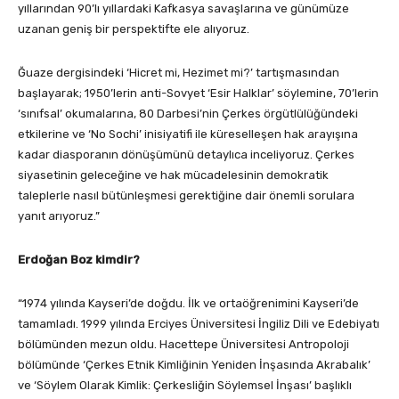
yıllarından 90’lı yıllardaki Kafkasya savaşlarına ve günümüze
uzanan geniş bir perspektifte ele alıyoruz.
Ğuaze dergisindeki ‘Hicret mi, Hezimet mi?’ tartışmasından
başlayarak; 1950’lerin anti-Sovyet ‘Esir Halklar’ söylemine, 70’lerin
‘sınıfsal’ okumalarına, 80 Darbesi’nin Çerkes örgütlülüğündeki
etkilerine ve ‘No Sochi’ inisiyatifi ile küreselleşen hak arayışına
kadar diasporanın dönüşümünü detaylıca inceliyoruz. Çerkes
siyasetinin geleceğine ve hak mücadelesinin demokratik
taleplerle nasıl bütünleşmesi gerektiğine dair önemli sorulara
yanıt arıyoruz.”
Erdoğan Boz kimdir?
“1974 yılında Kayseri’de doğdu. İlk ve ortaöğrenimini Kayseri’de
tamamladı. 1999 yılında Erciyes Üniversitesi İngiliz Dili ve Edebiyatı
bölümünden mezun oldu. Hacettepe Üniversitesi Antropoloji
bölümünde ‘Çerkes Etnik Kimliğinin Yeniden İnşasında Akrabalık’
ve ‘Söylem Olarak Kimlik: Çerkesliğin Söylemsel İnşası’ başlıklı