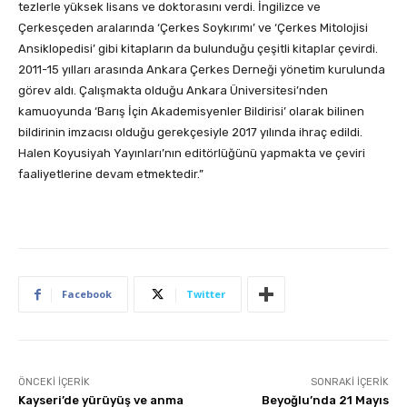
tezlerle yüksek lisans ve doktorasını verdi. İngilizce ve
Çerkesçeden aralarında ‘Çerkes Soykırımı’ ve ‘Çerkes Mitolojisi
Ansiklopedisi’ gibi kitapların da bulunduğu çeşitli kitaplar çevirdi.
2011-15 yılları arasında Ankara Çerkes Derneği yönetim kurulunda
görev aldı. Çalışmakta olduğu Ankara Üniversitesi’nden
kamuoyunda ‘Barış İçin Akademisyenler Bildirisi’ olarak bilinen
bildirinin imzacısı olduğu gerekçesiyle 2017 yılında ihraç edildi.
Halen Koyusiyah Yayınları’nın editörlüğünü yapmakta ve çeviri
faaliyetlerine devam etmektedir.”
Facebook
Twitter
ÖNCEKI İÇERIK
SONRAKI İÇERIK
Kayseri’de yürüyüş ve anma
Beyoğlu’nda 21 Mayıs