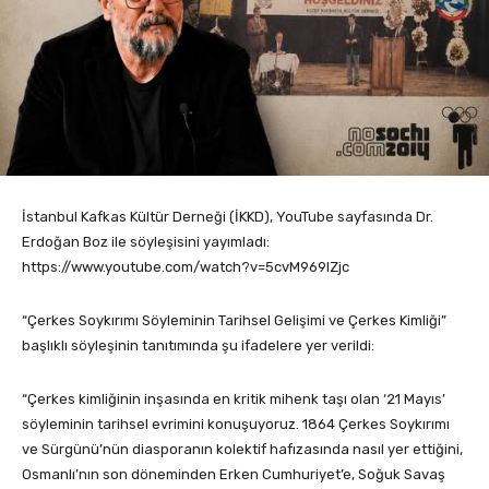
İstanbul Kafkas Kültür Derneği (İKKD), YouTube sayfasında Dr.
Erdoğan Boz ile söyleşisini yayımladı:
https://www.youtube.com/watch?v=5cvM969lZjc
“Çerkes Soykırımı Söyleminin Tarihsel Gelişimi ve Çerkes Kimliği”
başlıklı söyleşinin tanıtımında şu ifadelere yer verildi:
“Çerkes kimliğinin inşasında en kritik mihenk taşı olan ‘21 Mayıs’
söyleminin tarihsel evrimini konuşuyoruz. 1864 Çerkes Soykırımı
ve Sürgünü’nün diasporanın kolektif hafızasında nasıl yer ettiğini,
Osmanlı’nın son döneminden Erken Cumhuriyet’e, Soğuk Savaş