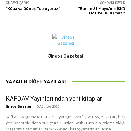
ÖNCEKI İÇERIK
SONRAKI İÇERIK
“Küba’ya Güneş Topluyoruz”
“Benim 21 Mayıs’ım: İKKD
Hafıza Buluşması”
Jineps Gazetesi
YAZARIN DIĞER YAZILARI
KAFDAV Yayınları’ndan yeni kitaplar
Jineps Gazetesi
-
5 Ağustos 2026
Kafkas Araştırma Kültür ve Dayanışma Vakfı (KAFDAV) Yayınları, beş
yeni kitabı okurlarla buluşturdu. Bislan Salih Hurmi’nin kaleme aldığı
“Yaşanmış Zamanlar 1965-1999” adlı kitap; yazarın anılarına...