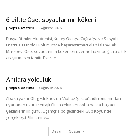
6 ciltte Oset soyadlarının kökeni
Jineps Gazetesi
-
5 Ağustos 2026
Rusya Bilimler Akademisi, Kuzey Osetya Coğrafya ve Sosyoloji
Enstitüsü Etnoloji Bölümü’nde başaraştırmacı olan İslam-Bek
Marzoev, Oset soyadlarının kökenleri üzerine hazırladığı altı ciltlik
araştırmasını tanıttı. Eserde...
Anılara yolculuk
Jineps Gazetesi
-
5 Ağustos 2026
Abaza yazar Oleg Etlukhov’un “Abhaz Şarabı” adlı romanından
uyarlanan uzun metrajlı filmin çekimleri Abhazya’da başladı.
Çekimlerin ilk günü, Oçamçıra bölgesindeki Gup Köyü’nde
gerçekleşti. Film, anne...
Devamını Göster