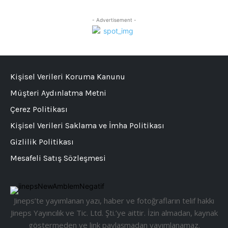
- Advertisement -
Kişisel Verileri Koruma Kanunu
Müşteri Aydınlatma Metni
Çerez Politikası
Kişisel Verileri Saklama ve İmha Politikası
Gizlilik Politikası
Mesafeli Satış Sözleşmesi
Jineps’te yayımlanan yazı, haber ve fotoğrafların telif hakkı
Jineps Yayıncılık ve Tic. Ltd. Şti.’ye aittir. İzin almadan, kaynak
göstermeden ve link paylaşmadan yayımlanamaz.