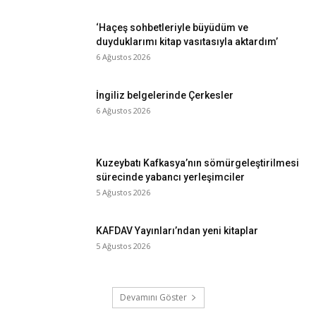
‘Haçeş sohbetleriyle büyüdüm ve
duyduklarımı kitap vasıtasıyla aktardım’
6 Ağustos 2026
İngiliz belgelerinde Çerkesler
6 Ağustos 2026
Kuzeybatı Kafkasya’nın sömürgeleştirilmesi
sürecinde yabancı yerleşimciler
5 Ağustos 2026
KAFDAV Yayınları’ndan yeni kitaplar
5 Ağustos 2026
Devamını Göster