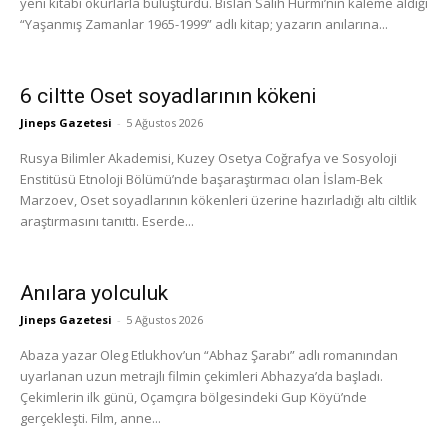
yeni kitabı okurlarla buluşturdu. Bislan Salih Hurmi’nin kaleme aldığı
“Yaşanmış Zamanlar 1965-1999” adlı kitap; yazarın anılarına...
6 ciltte Oset soyadlarının kökeni
Jineps Gazetesi
-
5 Ağustos 2026
Rusya Bilimler Akademisi, Kuzey Osetya Coğrafya ve Sosyoloji
Enstitüsü Etnoloji Bölümü’nde başaraştırmacı olan İslam-Bek
Marzoev, Oset soyadlarının kökenleri üzerine hazırladığı altı ciltlik
araştırmasını tanıttı. Eserde...
Anılara yolculuk
Jineps Gazetesi
-
5 Ağustos 2026
Abaza yazar Oleg Etlukhov’un “Abhaz Şarabı” adlı romanından
uyarlanan uzun metrajlı filmin çekimleri Abhazya’da başladı.
Çekimlerin ilk günü, Oçamçıra bölgesindeki Gup Köyü’nde
gerçekleşti. Film, anne...