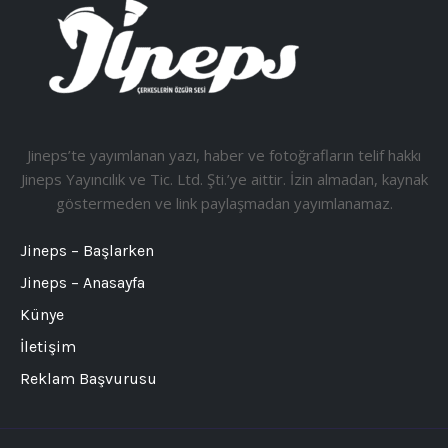
Jineps’te yayımlanan yazı, haber ve fotoğrafların telif hakkı
Jineps Yayıncılık ve Tic. Ltd. Şti.’ye aittir. İzin almadan, kaynak
göstermeden ve link paylaşmadan yayımlanamaz.
Jineps – Başlarken
Jineps – Anasayfa
Künye
İletişim
Reklam Başvurusu