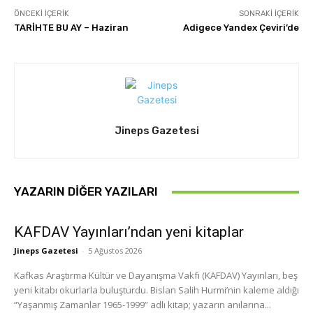
ÖNCEKI İÇERIK
SONRAKI İÇERIK
TARİHTE BU AY – Haziran
Adigece Yandex Çeviri’de
Jineps Gazetesi
YAZARIN DIĞER YAZILARI
KAFDAV Yayınları’ndan yeni kitaplar
Jineps Gazetesi
-
5 Ağustos 2026
Kafkas Araştırma Kültür ve Dayanışma Vakfı (KAFDAV) Yayınları, beş
yeni kitabı okurlarla buluşturdu. Bislan Salih Hurmi’nin kaleme aldığı
“Yaşanmış Zamanlar 1965-1999” adlı kitap; yazarın anılarına...