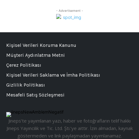
- Advertisement -
Kişisel Verileri Koruma Kanunu
Müşteri Aydınlatma Metni
Çerez Politikası
Kişisel Verileri Saklama ve İmha Politikası
Gizlilik Politikası
Mesafeli Satış Sözleşmesi
Jineps’te yayımlanan yazı, haber ve fotoğrafların telif hakkı
Jineps Yayıncılık ve Tic. Ltd. Şti.’ye aittir. İzin almadan, kaynak
göstermeden ve link paylaşmadan yayımlanamaz.