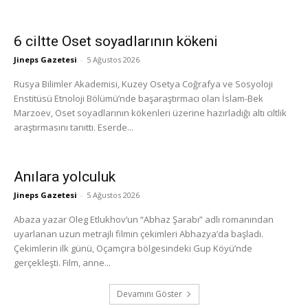
6 ciltte Oset soyadlarının kökeni
Jineps Gazetesi
-
5 Ağustos 2026
Rusya Bilimler Akademisi, Kuzey Osetya Coğrafya ve Sosyoloji
Enstitüsü Etnoloji Bölümü’nde başaraştırmacı olan İslam-Bek
Marzoev, Oset soyadlarının kökenleri üzerine hazırladığı altı ciltlik
araştırmasını tanıttı. Eserde...
Anılara yolculuk
Jineps Gazetesi
-
5 Ağustos 2026
Abaza yazar Oleg Etlukhov’un “Abhaz Şarabı” adlı romanından
uyarlanan uzun metrajlı filmin çekimleri Abhazya’da başladı.
Çekimlerin ilk günü, Oçamçıra bölgesindeki Gup Köyü’nde
gerçekleşti. Film, anne...
Devamını Göster