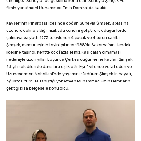
etkinliğe, “Süheyla” belgeseline konu olan Süheyla Şimşek ve
filmin yönetmeni Muhammed Emin Demiral da katıldı.
Kayseri’nin Pınarbaşı ilçesinde doğan Süheyla Şimşek, ablasına
özenerek eline aldığı mızıkada kendini geliştirerek düğünlerde
çalmaya başladı. 1973’te evlenen 4 çocuk ve 4 torun sahibi
Şimşek, memur eşinin tayini çıkınca 1988’de Sakarya’nın Hendek
ilçesine taşındı. Kentte çok fazla el mızıkası çalan olmaması
nedeniyle uzun yıllar boyunca Çerkes düğünlerine katılan Şimşek,
63 yıl melodileriyle danslara eşlik etti. Eşi 7 yıl önce vefat eden ve
Uzuncaorman Mahallesi’nde yaşamını sürdüren Şimşek’in hayatı,
Ağustos 2025’te tanıştığı yönetmen Muhammed Emin Demiral’ın
çektiği kısa belgesele konu oldu.