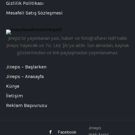
Gizlilik Politikası
Mesafeli Satış Sözleşmesi
Jineps’te yayımlanan yazı, haber ve fotoğrafların telif hakkı
Jineps Yayıncılık ve Tic. Ltd. Şti.’ye aittir. İzin almadan, kaynak
göstermeden ve link paylaşmadan yayımlanamaz.
Jineps – Başlarken
Jineps – Anasayfa
Künye
İletişim
Reklam Başvurusu
Jineps
Facebook
Web Arşivi