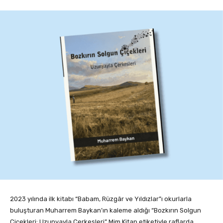
2023 yılında ilk kitabı “Babam, Rüzgâr ve Yıldızlar”ı okurlarla
buluşturan Muharrem Baykan’ın kaleme aldığı “Bozkırın Solgun
Çiçekleri: Uzunyayla Çerkesleri” Mim Kitap etiketiyle raflarda…