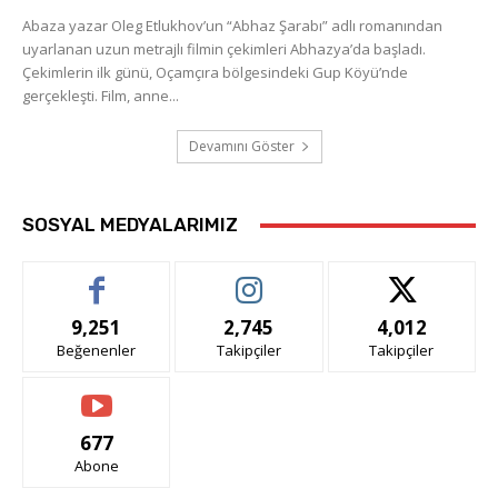
Abaza yazar Oleg Etlukhov’un “Abhaz Şarabı” adlı romanından
uyarlanan uzun metrajlı filmin çekimleri Abhazya’da başladı.
Çekimlerin ilk günü, Oçamçıra bölgesindeki Gup Köyü’nde
gerçekleşti. Film, anne...
Devamını Göster
SOSYAL MEDYALARIMIZ
9,251
2,745
4,012
Beğenenler
Takipçiler
Takipçiler
677
Abone