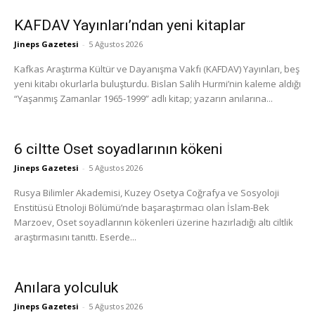
KAFDAV Yayınları’ndan yeni kitaplar
Jineps Gazetesi
-
5 Ağustos 2026
Kafkas Araştırma Kültür ve Dayanışma Vakfı (KAFDAV) Yayınları, beş
yeni kitabı okurlarla buluşturdu. Bislan Salih Hurmi’nin kaleme aldığı
“Yaşanmış Zamanlar 1965-1999” adlı kitap; yazarın anılarına...
6 ciltte Oset soyadlarının kökeni
Jineps Gazetesi
-
5 Ağustos 2026
Rusya Bilimler Akademisi, Kuzey Osetya Coğrafya ve Sosyoloji
Enstitüsü Etnoloji Bölümü’nde başaraştırmacı olan İslam-Bek
Marzoev, Oset soyadlarının kökenleri üzerine hazırladığı altı ciltlik
araştırmasını tanıttı. Eserde...
Anılara yolculuk
Jineps Gazetesi
-
5 Ağustos 2026