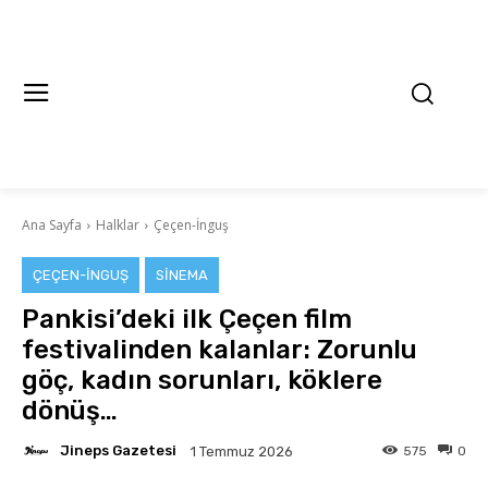
Ana Sayfa
Halklar
Çeçen-İnguş
ÇEÇEN-İNGUŞ
SINEMA
Pankisi’deki ilk Çeçen film
festivalinden kalanlar: Zorunlu
göç, kadın sorunları, köklere
dönüş…
Jineps Gazetesi
575
0
1 Temmuz 2026