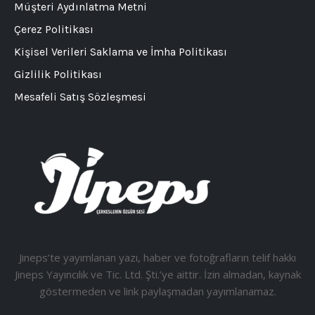
Müşteri Aydınlatma Metni
Çerez Politikası
Kişisel Verileri Saklama ve İmha Politikası
Gizlilik Politikası
Mesafeli Satış Sözleşmesi
Jineps’te yayımlanan yazı, haber ve fotoğrafların telif hakkı
Jineps Yayıncılık ve Tic. Ltd. Şti.’ye aittir. İzin almadan, kaynak
göstermeden ve link paylaşmadan yayımlanamaz.