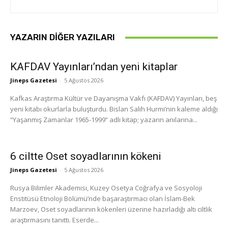
YAZARIN DIĞER YAZILARI
KAFDAV Yayınları’ndan yeni kitaplar
Jineps Gazetesi
-
5 Ağustos 2026
Kafkas Araştırma Kültür ve Dayanışma Vakfı (KAFDAV) Yayınları, beş
yeni kitabı okurlarla buluşturdu. Bislan Salih Hurmi’nin kaleme aldığı
“Yaşanmış Zamanlar 1965-1999” adlı kitap; yazarın anılarına...
6 ciltte Oset soyadlarının kökeni
Jineps Gazetesi
-
5 Ağustos 2026
Rusya Bilimler Akademisi, Kuzey Osetya Coğrafya ve Sosyoloji
Enstitüsü Etnoloji Bölümü’nde başaraştırmacı olan İslam-Bek
Marzoev, Oset soyadlarının kökenleri üzerine hazırladığı altı ciltlik
araştırmasını tanıttı. Eserde...