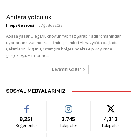
Anılara yolculuk
Jineps Gazetesi
-
5 Ağustos 2026
Abaza yazar Oleg Etlukhov’un “Abhaz Şarabı” adlı romanından
uyarlanan uzun metrajlı filmin çekimleri Abhazya’da başladı.
Çekimlerin ilk günü, Oçamçıra bölgesindeki Gup Köyü’nde
gerçekleşti. Film, anne...
Devamını Göster
SOSYAL MEDYALARIMIZ
9,251
2,745
4,012
Beğenenler
Takipçiler
Takipçiler