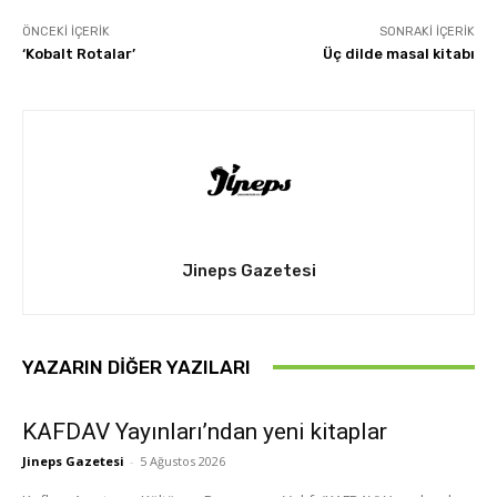
ÖNCEKI İÇERIK
SONRAKI İÇERIK
‘Kobalt Rotalar’
Üç dilde masal kitabı
Jineps Gazetesi
YAZARIN DIĞER YAZILARI
KAFDAV Yayınları’ndan yeni kitaplar
Jineps Gazetesi
-
5 Ağustos 2026