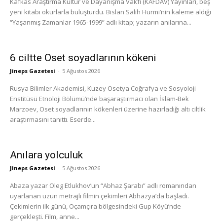
Kafkas Araştırma Kültür ve Dayanışma Vakfı (KAFDAV) Yayınları, beş
yeni kitabı okurlarla buluşturdu. Bislan Salih Hurmi’nin kaleme aldığı
“Yaşanmış Zamanlar 1965-1999” adlı kitap; yazarın anılarına...
6 ciltte Oset soyadlarının kökeni
Jineps Gazetesi
-
5 Ağustos 2026
Rusya Bilimler Akademisi, Kuzey Osetya Coğrafya ve Sosyoloji
Enstitüsü Etnoloji Bölümü’nde başaraştırmacı olan İslam-Bek
Marzoev, Oset soyadlarının kökenleri üzerine hazırladığı altı ciltlik
araştırmasını tanıttı. Eserde...
Anılara yolculuk
Jineps Gazetesi
-
5 Ağustos 2026
Abaza yazar Oleg Etlukhov’un “Abhaz Şarabı” adlı romanından
uyarlanan uzun metrajlı filmin çekimleri Abhazya’da başladı.
Çekimlerin ilk günü, Oçamçıra bölgesindeki Gup Köyü’nde
gerçekleşti. Film, anne...