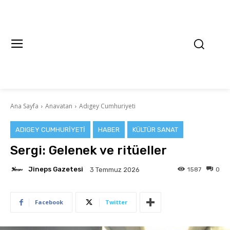
Ana Sayfa
Anavatan
Adıgey Cumhuriyeti
ADIGEY CUMHURIYETI
HABER
KÜLTÜR SANAT
Sergi: Gelenek ve ritüeller
Jineps Gazetesi
1587
0
3 Temmuz 2026
Facebook
Twitter