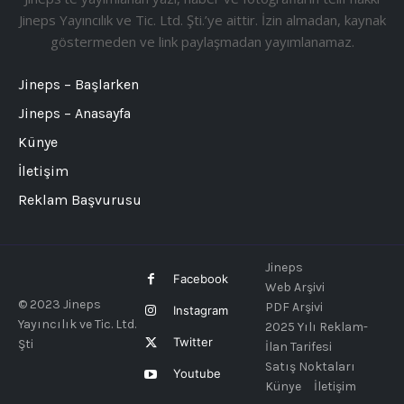
Jineps Yayıncılık ve Tic. Ltd. Şti.’ye aittir. İzin almadan, kaynak
göstermeden ve link paylaşmadan yayımlanamaz.
Jineps – Başlarken
Jineps – Anasayfa
Künye
İletişim
Reklam Başvurusu
Jineps
Facebook
Web Arşivi
© 2023 Jineps
PDF Arşivi
Instagram
Yayıncılık ve Tic. Ltd.
2025 Yılı Reklam-
Twitter
Şti
İlan Tarifesi
Satış Noktaları
Youtube
Künye
İletişim