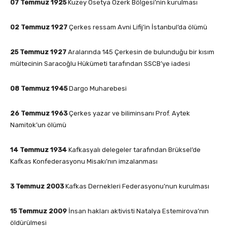
07 Temmuz 1925
Kuzey Osetya Özerk Bölgesi’nin kurulması
02 Temmuz 1927
Çerkes ressam Avni Lifij’in İstanbul’da ölümü
25 Temmuz 1927
Aralarında 145 Çerkesin de bulunduğu bir kısım
mültecinin Saracoğlu Hükümeti tarafından SSCB’ye iadesi
08 Temmuz 1945
Dargo Muharebesi
26 Temmuz 1963
Çerkes yazar ve biliminsanı Prof. Aytek
Namitok’un ölümü
14 Temmuz 1934
Kafkasyalı delegeler tarafından Brüksel’de
Kafkas Konfederasyonu Misakı’nın imzalanması
3 Temmuz 2003
Kafkas Dernekleri Federasyonu’nun kurulması
15 Temmuz 2009
İnsan hakları aktivisti Natalya Estemirova’nın
öldürülmesi