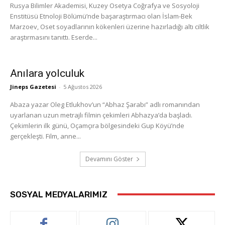
Rusya Bilimler Akademisi, Kuzey Osetya Coğrafya ve Sosyoloji
Enstitüsü Etnoloji Bölümü’nde başaraştırmacı olan İslam-Bek
Marzoev, Oset soyadlarının kökenleri üzerine hazırladığı altı ciltlik
araştırmasını tanıttı. Eserde...
Anılara yolculuk
Jineps Gazetesi
-
5 Ağustos 2026
Abaza yazar Oleg Etlukhov’un “Abhaz Şarabı” adlı romanından
uyarlanan uzun metrajlı filmin çekimleri Abhazya’da başladı.
Çekimlerin ilk günü, Oçamçıra bölgesindeki Gup Köyü’nde
gerçekleşti. Film, anne...
Devamını Göster
SOSYAL MEDYALARIMIZ