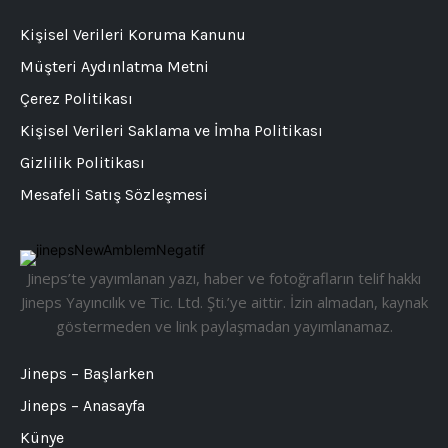
Kişisel Verileri Koruma Kanunu
Müşteri Aydınlatma Metni
Çerez Politikası
Kişisel Verileri Saklama ve İmha Politikası
Gizlilik Politikası
Mesafeli Satış Sözleşmesi
Jineps’te yayımlanan yazı, haber ve fotoğrafların telif hakkı
Jineps Yayıncılık ve Tic. Ltd. Şti.’ye aittir. İzin almadan, kaynak
göstermeden ve link paylaşmadan yayımlanamaz.
Jineps – Başlarken
Jineps – Anasayfa
Künye