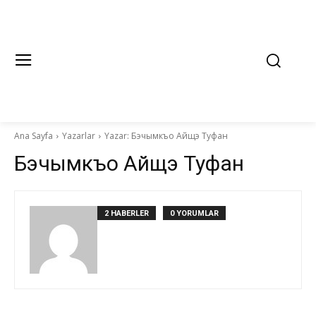
Ana Sayfa
Yazarlar
Yazar: Бэчымкъо Айщэ Туфан
Бэчымкъо Айщэ Туфан
2 HABERLER
0 YORUMLAR