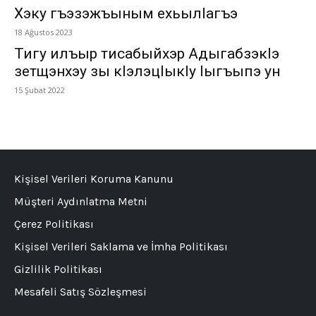
Хэку гъэзэжъыным ехьылlагъэ
18 Ağustos 2023
Тигу илъыр тисабыйхэр Адыгабзэкlэ
зетщэнхэу зы кlэлэцlыкlу lыгъыпэ ун
15 Şubat 2022
Kişisel Verileri Koruma Kanunu
Müşteri Aydınlatma Metni
Çerez Politikası
Kişisel Verileri Saklama ve İmha Politikası
Gizlilik Politikası
Mesafeli Satış Sözleşmesi