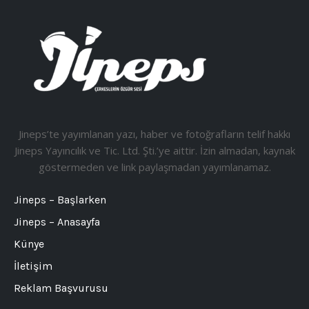
Jineps’te yayımlanan yazı, haber ve fotoğrafların telif hakkı
Jineps Yayıncılık ve Tic. Ltd. Şti.’ye aittir. İzin almadan, kaynak
göstermeden ve link paylaşmadan yayımlanamaz.
Jineps – Başlarken
Jineps – Anasayfa
Künye
İletişim
Reklam Başvurusu