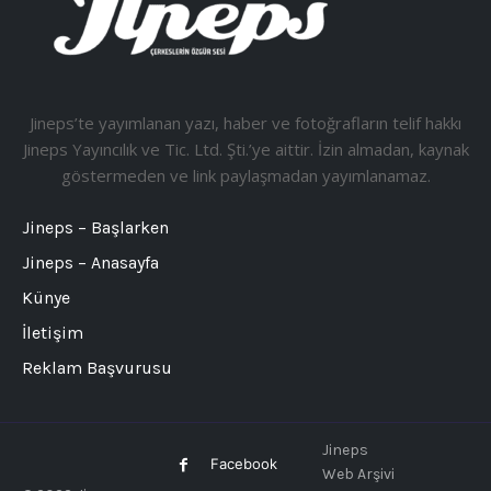
Jineps’te yayımlanan yazı, haber ve fotoğrafların telif hakkı
Jineps Yayıncılık ve Tic. Ltd. Şti.’ye aittir. İzin almadan, kaynak
göstermeden ve link paylaşmadan yayımlanamaz.
Jineps – Başlarken
Jineps – Anasayfa
Künye
İletişim
Reklam Başvurusu
Jineps
Facebook
Web Arşivi