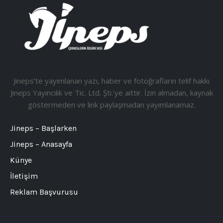
Jineps’te yayımlanan yazı, haber ve fotoğrafların telif hakkı
Jineps Yayıncılık ve Tic. Ltd. Şti.’ye aittir. İzin almadan, kaynak
göstermeden ve link paylaşmadan yayımlanamaz.
Jineps – Başlarken
Jineps – Anasayfa
Künye
İletişim
Reklam Başvurusu