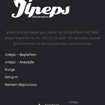
Jineps’te yayımlanan yazı, haber ve fotoğrafların telif hakkı
Jineps Yayıncılık ve Tic. Ltd. Şti.’ye aittir. İzin almadan, kaynak
göstermeden ve link paylaşmadan yayımlanamaz.
Jineps – Başlarken
Jineps – Anasayfa
Künye
İletişim
Reklam Başvurusu
Jineps